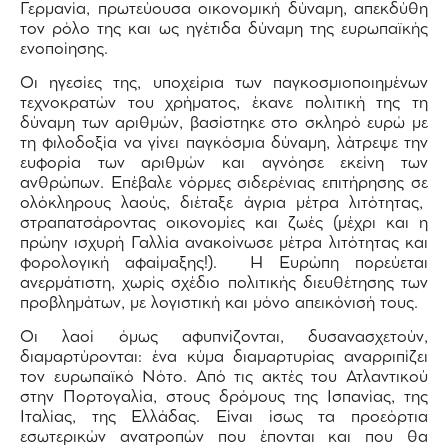
Γερμανία, πρωτεύουσα οικονομική δύναμη, απεκδύθη
τον ρόλο της και ως ηγέτιδα δύναμη της ευρωπαϊκής
ενοποίησης.
Οι ηγεσίες της, υποχείρια των παγκοσμιοποιημένων
τεχνοκρατών του χρήματος, έκανε πολιτική της τη
δύναμη των αριθμών, βασίστηκε στο σκληρό ευρώ με
τη φιλοδοξία να γίνει παγκόσμια δύναμη, λάτρεψε την
ευφορία των αριθμών και αγνόησε εκείνη των
ανθρώπων. Επέβαλε νόρμες σιδερένιας επιτήρησης σε
ολόκληρους λαούς, διέταξε άγρια μέτρα λιτότητας,
στραπατσάροντας οικονομίες και ζωές (μέχρι και η
πρώην ισχυρή Γαλλία ανακοίνωσε μέτρα λιτότητας και
φορολογική αφαίμαξης!). Η Ευρώπη πορεύεται
ανερμάτιστη, χωρίς σχέδιο πολιτικής διευθέτησης των
προβλημάτων, με λογιστική και μόνο απεικόνισή τους.
Οι λαοί όμως αφυπνίζονται, δυσανασχετούν,
διαμαρτύρονται: ένα κύμα διαμαρτυρίας αναρριπίζει
τον ευρωπαϊκό Νότο. Από τις ακτές του Ατλαντικού
στην Πορτογαλία, στους δρόμους της Ισπανίας, της
Ιταλίας, της Ελλάδας. Είναι ίσως τα προεόρτια
εσωτερικών ανατροπών που έπονται και που θα