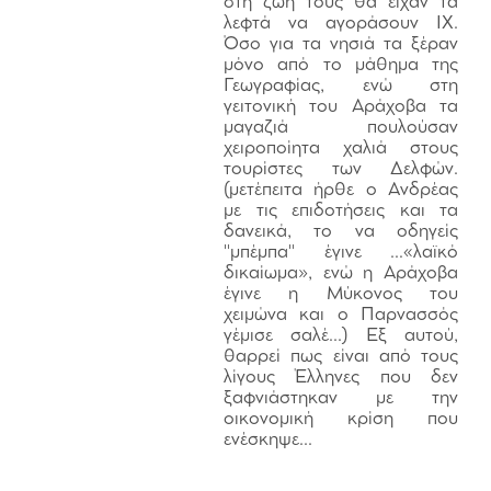
στη ζωή τους θα είχαν τα
λεφτά να αγοράσουν ΙΧ.
Όσο για τα νησιά τα ξέραν
μόνο από το μάθημα της
Γεωγραφίας, ενώ στη
γειτονική του Αράχοβα τα
μαγαζιά πουλούσαν
χειροποίητα χαλιά στους
τουρίστες των Δελφών.
(μετέπειτα ήρθε ο Ανδρέας
με τις επιδοτήσεις και τα
δανεικά, το να οδηγείς
"μπέμπα" έγινε …«λαϊκό
δικαίωμα», ενώ η Αράχοβα
έγινε η Μύκονος του
χειμώνα και ο Παρνασσός
γέμισε σαλέ...) Εξ αυτού,
θαρρεί πως είναι από τους
λίγους Έλληνες που δεν
ξαφνιάστηκαν με την
οικονομική κρίση που
ενέσκηψε...