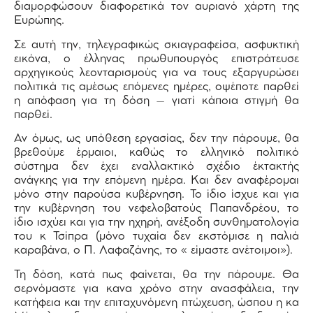
διαμορφώσουν διαφορετικά τον αυριανό χάρτη της
Ευρώπης.
Σε αυτή την, τηλεγραφικώς σκιαγραφείσα, ασφυκτική
εικόνα, ο έλληνας πρωθυπουργός επιστράτευσε
αρχηγικούς λεονταρισμούς για να τους εξαργυρώσει
πολιτικά τις αμέσως επόμενες ημέρες, οψέποτε παρθεί
η απόφαση για τη δόση – γιατί κάποια στιγμή θα
παρθεί.
Αν όμως, ως υπόθεση εργασίας, δεν την πάρουμε, θα
βρεθούμε έρμαιοι, καθώς το ελληνικό πολιτικό
σύστημα δεν έχει εναλλακτικό σχέδιο έκτακτής
ανάγκης για την επόμενη ημέρα. Και δεν αναφέρομαι
μόνο στην παρούσα κυβέρνηση. Το ίδιο ίσχυε και για
την κυβέρνηση του νεφελοβατούς Παπανδρέου, το
ίδιο ισχύει και για την ηχηρή, ανέξοδη συνθηματολογία
του κ Τσίπρα (μόνο τυχαία δεν εκστόμισε η παλιά
καραβάνα, ο Π. Λαφαζάνης, το « είμαστε ανέτοιμοι»).
Τη δόση, κατά πως φαίνεται, θα την πάρουμε. Θα
σερνόμαστε για κανα χρόνο στην ανασφάλεια, την
κατήφεια και την επιταχυνόμενη πτώχευση, ώσπου η κα