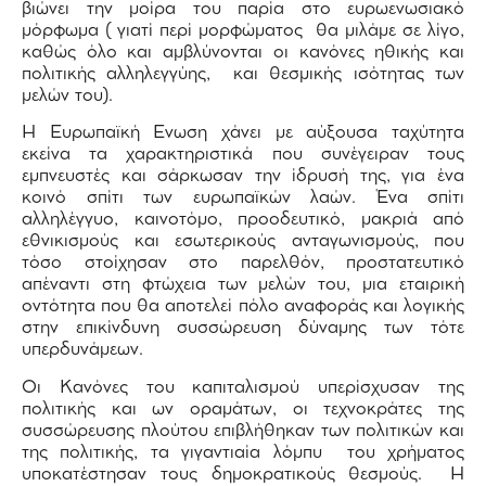
βιώνει την μοίρα του παρία στο ευρωενωσιακό
μόρφωμα ( γιατί περί μορφώματος θα μιλάμε σε λίγο,
καθώς όλο και αμβλύνονται οι κανόνες ηθικής και
πολιτικής αλληλεγγύης, και θεσμικής ισότητας των
μελών του).
Η Ευρωπαϊκή Ενωση χάνει με αύξουσα ταχύτητα
εκείνα τα χαρακτηριστικά που συνέγειραν τους
εμπνευστές και σάρκωσαν την ίδρυσή της, για ένα
κοινό σπίτι των ευρωπαϊκών λαών. Ένα σπίτι
αλληλέγγυο, καινοτόμο, προοδευτικό, μακριά από
εθνικισμούς και εσωτερικούς ανταγωνισμούς, που
τόσο στοίχησαν στο παρελθόν, προστατευτικό
απέναντι στη φτώχεια των μελών του, μια εταιρική
οντότητα που θα αποτελεί πόλο αναφοράς και λογικής
στην επικίνδυνη συσσώρευση δύναμης των τότε
υπερδυνάμεων.
Οι Κανόνες του καπιταλισμού υπερίσχυσαν της
πολιτικής και ων οραμάτων, οι τεχνοκράτες της
συσσώρευσης πλούτου επιβλήθηκαν των πολιτικών και
της πολιτικής, τα γιγαντιαία λόμπυ του χρήματος
υποκατέστησαν τους δημοκρατικούς θεσμούς. Η