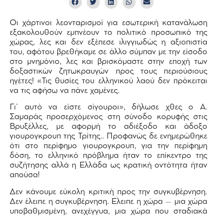
Οι χάρτινοι λεονταρισμοί για εσωτερική κατανάλωση
εξακολουθούν εμπνέουν το πολιτικό προσωπικό της
χώρας, λες και δεν εξέπεσε ιλιγγιωδώς η αξιοπιστία
του, αφότου βρεθήκαμε σε άλλο σύμπαν με την είσοδο
στο μνημόνιο, λες και βρισκόμαστε στην εποχή των
δοξαστικών ζητωκραυγών προς τους περιούσιους
ηγέτες! «Τις θυσίες του ελληνικού λαού δεν πρόκειται
να τις αφήσω να πάνε χαμένες.
Γι’ αυτό να είστε σίγουροι», δήλωσε χθες ο Α.
Σαμαράς προσερχόμενος στη σύνοδο κορυφής στις
Βρυξέλλες, με αφορμή το αδιέξοδο και άδοξο
γιουρογκρουπ της Τρίτης.. Προφανώς δε ενημερώθηκε
ότι στο περίφημο γιουρογκρουπ, για την περίφημη
δόση, το ελληνικό πρόβλημα ήταν το επίκεντρο της
συζήτησης αλλά η Ελλάδα ως κρατική οντότητα ήταν
απούσα!
Δεν κάνουμε εύκολη κριτική προς την συγκυβέρνηση.
Δεν έλειπε η συγκυβέρνηση. Ελειπε η χώρα – μια χώρα
υποβαθμισμένη, ανεχέγγυα, μια χώρα που σταδιακά