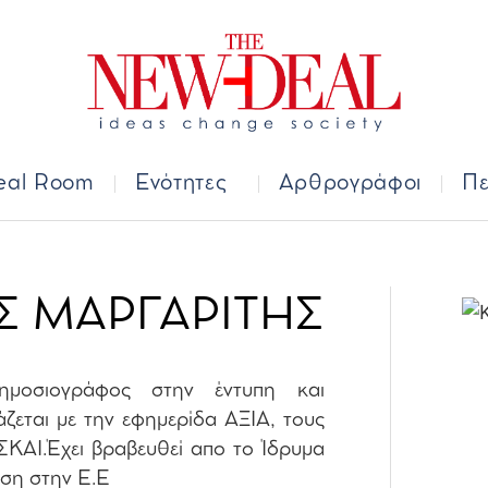
Deal Room
Ενότητες
Αρθρογράφοι
Π
eal Room
Ενότητες
Αρθρογράφοι
Πε
Σ ΜΑΡΓΑΡΙΤΗΣ
ημοσιογράφος στην έντυπη και
ζεται με την εφημερίδα ΑΞΙΑ, τους
ΚΑΙ.Έχει βραβευθεί απο το Ίδρυμα
άση στην Ε.Ε