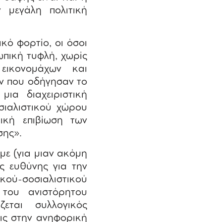
 μεγάλη πολιτική
κό φορτίο, οι όσοι
ωπική τυφλή, χωρίς
 εικονομάχων και
ν που οδήγησαν το
ια διαχειριστική
σιαλιστικού χώρου
ική επιβίωση των
σης».
με (για μιαν ακόμη
ς ευθύνης για την
κού-σοσιαλιστικού
του ανιστόρητου
εται συλλογικός
ις στην ανηφορική