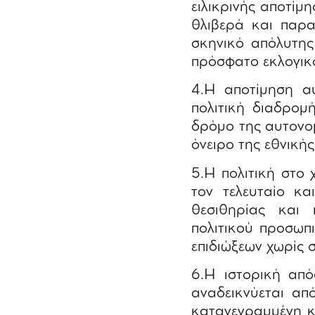
ειλικρινής αποτίμη
θλιβερά και παρ
σκηνικό απόλυτης
πρόσφατο εκλογικ
4.Η αποτίμηση α
πολιτική διαδρομ
δρόμο της αυτονομ
όνειρο της εθνικής
5.Η πολιτική στο 
τον τελευταίο κα
θεσιθηρίας και
πολιτικού προσωπ
επιδιώξεων χωρίς 
6.Η ιστορική από
αναδεικνύεται απ
καταγεγραμμένη κα