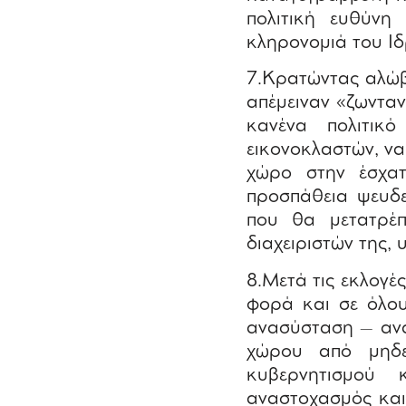
πολιτική ευθύνη
κληρονομιά του Ιδ
7.Κρατώντας αλώβη
απέμειναν «ζωνταν
κανένα πολιτικό
εικονοκλαστών, ν
χώρο στην έσχατ
προσπάθεια ψευδε
που θα μετατρέπ
διαχειριστών της,
8.Μετά τις εκλογέ
φορά και σε όλου
ανασύσταση – ανά
χώρου από μηδε
κυβερνητισμού 
αναστοχασμός και