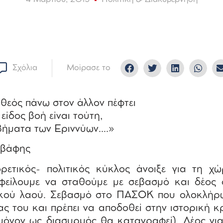
Σχόλια
Μοίρασε το
θεός πάνω στον άλλον πέφτει
 είδος βοή είναι τούτη,
 βήματα των Εριννύων….»
αβάφης
ορετικός- πολιτικός κύκλος άνοιξε για τη χώ
οφείλουμε να σταθούμε με σεβασμό και δέος
ικού λαού. Σεβασμό στο ΠΑΣΟΚ που ολοκλήρω
ας του και πρέπει να αποδοθεί στην ιστορική κρ
μόνον ως διασυρμός θα καταγραφεί). Δέος για 