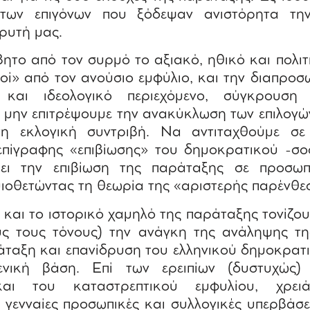
 των επιγόνων που ξόδεψαν ανιστόρητα την
ρυτή μας.
το από τον συρμό το αξιακό, ηθικό και πολιτι
οί» από τον ανούσιο εμφύλιο, και την διαπροσ
 και ιδεολογικό περιεχόμενο, σύγκρουση
α μην επιτρέψουμε την ανακύκλωση των επιλογώ
η εκλογική συντριβή. Να αντιταχθούμε σε μ
πίγραφης «επιβίωσης» του δημοκρατικού -σο
ει την επιβίωση της παράταξης σε προσωπ
 υιοθετώντας τη θεωρία της «αριστερής παρένθε
ς και το ιστορικό χαμηλό της παράταξης τονίζου
ς τους τόνους) την ανάγκη της ανάληψης τη
ταξη και επανίδρυση του ελληνικού δημοκρατι
νική βάση. Επί των ερειπίων (δυστυχώς) 
και του καταστρεπτικού εμφυλίου, χρειάζ
 γενναίες προσωπικές και συλλογικές υπερβάσε