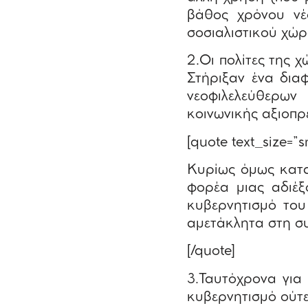
βάθος χρόνου νέ
σοσιαλιστικού χώρ
2.Οι πολίτες της 
Στήριξαν ένα δια
νεοφιλελεύθερων
κοινωνικής αξιοπρ
[quote text_size=”s
Κυρίως όμως κατ
φορέα μιας αδιέξ
κυβερνητισμό του
αμετάκλητα στη συ
[/quote]
3.Ταυτόχρονα για 
κυβερνητισμό ούτ