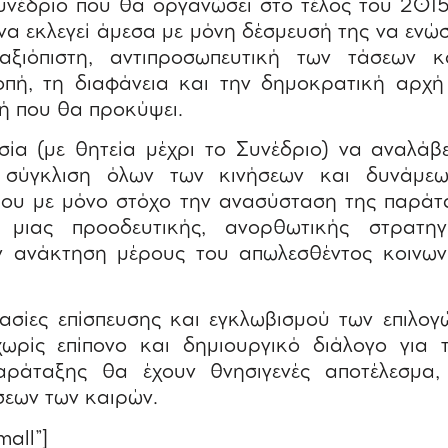
Συνέδριο που θα οργανώσει στο τέλος του 2015
να εκλεγεί άμεσα με μόνη δέσμευσή της να ενώσ
αξιόπιστη, αντιπροσωπευτική των τάσεων 
οπή, τη διαφάνεια και την δημοκρατική αρχή 
ή που θα προκύψει.
σία (με θητεία μέχρι το Συνέδριο) να αναλάβε
 σύγκλιση όλων των κινήσεων και δυνάμε
ρου με μόνο στόχο την ανασύσταση της παράτ
ιας προοδευτικής, ανορθωτικής στρατηγι
ν ανάκτηση μέρους του απωλεσθέντος κοινω
κασίες επίσπευσης και εγκλωβισμού των επιλογ
χωρίς επίπονο και δημιουργικό διάλογο για 
αράταξης θα έχουν θνησιγενές αποτέλεσμα, 
σεων των καιρών.
mall”]