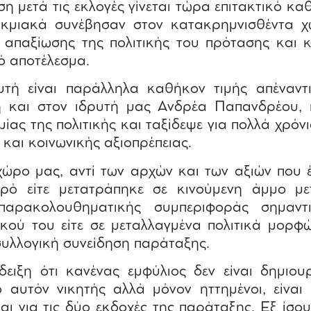
ση μετά τις εκλογές γίνεται τώρα επιτακτικό κ
ακμιακά συνέβησαν στον κατακρημνισθέντα χ
 απαξίωσης της πολιτικής του πρότασης και
ό αποτέλεσμα.
υτή είναι παράλληλα καθήκον τιμής απέναντ
ή και στον ιδρυτή μας Ανδρέα Παπανδρέου, 
ίας της πολιτικής και ταξίδεψε για πολλά χρόνι
 και κοινωνικής αξιοπρέπειας.
χώρο μας, αντί των αρχών και των αξιών που 
ιρό είτε μετατράπηκε σε κινούμενη άμμο μ
 παρακολουθηματικής συμπεριφοράς σημαντ
ικού του είτε σε μεταλλαγμένα πολιτικά μορ
συλλογική συνείδηση παράταξης.
δειξη ότι κανένας εμφύλιος δεν είναι δημιουρ
ό αυτόν νικητής αλλά μόνον ηττημένοι, είναι
ι για τις δύο εκδοχές της παράταξης. Εξ ίσου