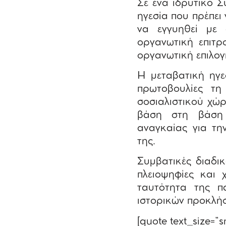
Σε ένα ιδρυτικό 
ηγεσία που πρέπει 
να εγγυηθεί με 
οργανωτική επιτρ
οργανωτική επιλογ
Η μεταβατική ηγε
πρωτοβουλίες τη
σοσιαλιστικού χώ
βάση στη βάση μ
αναγκαίας για τη
της.
Συμβατικές διαδι
πλειοψηφίες και 
ταυτότητα της π
ιστορικών προκλή
[quote text_size=”s