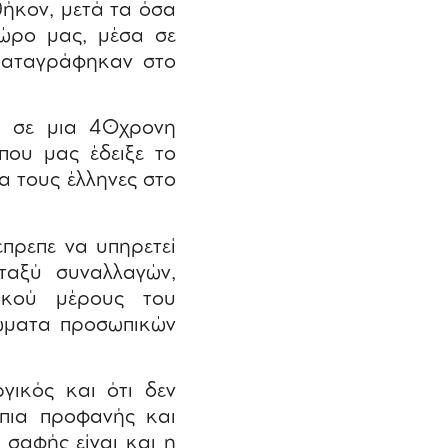
αθήκον, μετά τα όσα
ώρο μας, μέσα σε
 καταγράφηκαν στο
ι σε μια 40χρονη
που μας έδειξε το
α τους έλληνες στο
έπρεπε να υπηρετεί
εταξύ συναλλαγών,
ικού μέρους του
φώματα προσωπικών
γικός και ότι δεν
 πια προφανής και
 σαφής είναι και η