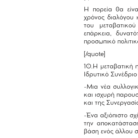
Η πορεία θα είνα
χρόνος διαλόγου 
του μεταβατικού
επάρκεια, δυνατό
προσωπικό πολιτικ
[/quote]
10.Η μεταβατική 
Ιδρυτικό Συνέδριο
-Μια νέα συλλογι
και ισχυρή παρου
και της Συνεργασί
-Ένα αξιόπιστο σχ
την αποκατάσταση
βάση ενός άλλου 