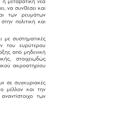
 η μεταβατική νέα
ει, να συνθέσει και
και των ρευμάτων
στην πολιτική και
ι με συστηματικές
ων του ευρύτερου
αξης από μηδενική
κής, στοιχειωδώς
νικού ακροατηρίου
ών σε συγκυριακές
το μέλλον και την
αναντίστοιχο των