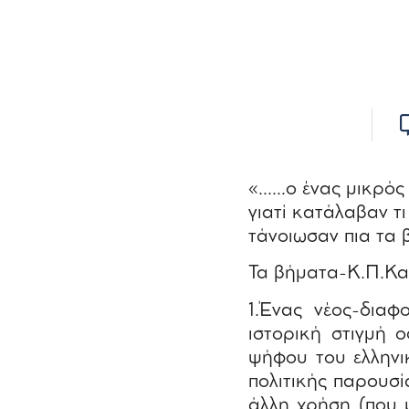
«……ο ένας μικρός 
γιατί κατάλαβαν τι
τάνοιωσαν πια τα
Τα βήματα-Κ.Π.Κ
1.Ένας νέος-διαφ
ιστορική στιγμή 
ψήφου του ελλην
πολιτικής παρουσί
άλλη χρήση (που 