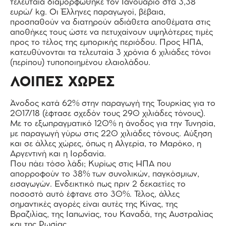
τελευταία διαμορφώθηκε τον Ιανουάριο στα 3,38
ευρώ/ kg. Οι Έλληνες παραγωγοί, βέβαια,
προσπαθούν να διατηρούν αδιάθετα αποθέματα στις
αποθήκες τους ώστε να πετυχαίνουν υψηλότερες τιμές
προς το τέλος της εμπορικής περιόδου. Προς ΗΠΑ,
κατευθύνονται τα τελευταία 3 χρόνια 6 χιλιάδες τόνοι
(περίπου) τυποποιημένου ελαιολάδου.
ΛΟΙΠΕΣ ΧΩΡΕΣ
Άνοδος κατά 62% στην παραγωγή της Τουρκίας για το
2017/18 (έφτασε σχεδόν τους 290 χιλιάδες τόνους).
Με το εξωπραγματικό 120% η άνοδος για την Τυνησία,
με παραγωγή γύρω στις 220 χιλιάδες τόνους. Αύξηση
και σε άλλες χώρες, όπως η Αλγερία, το Μαρόκο, η
Αργεντινή και η Ιορδανία.
Που πάει τόσο λάδι; Κυρίως στις ΗΠΑ που
απορροφούν το 38% των συνολικών, παγκόσμιων,
εισαγωγών. Ενδεικτικό πως πριν 2 δεκαετίες το
ποσοστό αυτό έφτανε στο 30%. Τέλος, άλλες
σημαντικές αγορές είναι αυτές της Κίνας, της
Βραζιλίας, της Ιαπωνίας, του Καναδά, της Αυστραλίας
και της Ρωσίας.