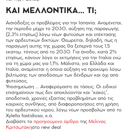
ΚΑΙ ΜΕΛΛΟΝΤΙΚΑ… ΤΙ;
Αισιόδοξες οι προβλέψεις για την Ισπανία. Αναμένεται,
την περίοδο μέχρι το 2030, αύξηση της παραγωγής
(2,3% ετησίως) λόγω νέων φυτεύσων και επέκτασης
των αρδευτικών δικτύων. Θεωρείται, δηλαδή, πως η
παραγωγή αυτής της χώρας θα ξεπερνά τους 1,5
εκατομ. τόνους από το 2030. Για άνοδο, κατά 2%
ετησίως, κάνουν λόγο οι εκτιμήσεις για την Ιταλία ενώ
για τη χώρα μας για 1,1%. Μάλιστα, για Ελλάδα και
Ιταλία, αναμένεται η όποια αύξηση να προκύψει λόγω
βελτίωσης των αποδόσεων των δένδρων και όχι από
φυτεύσεις.
Υποσημείωση … Αναφερόμαστε σε τάσεις. Οι ειδικοί
επισημαίνουν πως δεν αποκλείονται και “κακές”,
αποδοτικά, χρονιές εξαιτίας προβλημάτων από τις
καιρικές συνθήκες, από διαφοροποιήσεις στη χρήση
του αρδευτικού νερού, λόγω νέων προσβολών από το
Xylella fastidiosa, κ.ά.
Διαβάστε το
προηγούμενο άρθρο
της
Μελίνας
Κριτσωτάκη
στο new deal