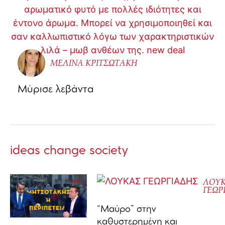
ΜΕΛΙΝΑ ΚΡΙΤΣΩΤΑΚΗ
Μύρισε λεβάντα
ideas change society
ΛΟΥ
ΓΕΩΡ
“Μαύρο” στην
καθυστερημένη και