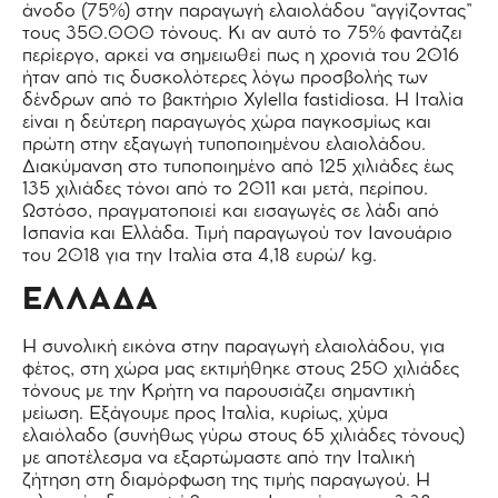
άνοδο (75%) στην παραγωγή ελαιολάδου “αγγίζοντας”
τους 350.000 τόνους. Κι αν αυτό το 75% φαντάζει
περίεργο, αρκεί να σημειωθεί πως η χρονιά του 2016
ήταν από τις δυσκολότερες λόγω προσβολής των
δένδρων από το βακτήριο Xylella fastidiosa. Η Ιταλία
είναι η δεύτερη παραγωγός χώρα παγκοσμίως και
πρώτη στην εξαγωγή τυποποιημένου ελαιολάδου.
Διακύμανση στο τυποποιημένο από 125 χιλιάδες έως
135 χιλιάδες τόνοι από το 2011 και μετά, περίπου.
Ωστόσο, πραγματοποιεί και εισαγωγές σε λάδι από
Ισπανία και Ελλάδα. Τιμή παραγωγού τον Ιανουάριο
του 2018 για την Ιταλία στα 4,18 ευρώ/ kg.
ΕΛΛΑΔΑ
Η συνολική εικόνα στην παραγωγή ελαιολάδου, για
φέτος, στη χώρα μας εκτιμήθηκε στους 250 χιλιάδες
τόνους με την Κρήτη να παρουσιάζει σημαντική
μείωση. Εξάγουμε προς Ιταλία, κυρίως, χύμα
ελαιόλαδο (συνήθως γύρω στους 65 χιλιάδες τόνους)
με αποτέλεσμα να εξαρτώμαστε από την Ιταλική
ζήτηση στη διαμόρφωση της τιμής παραγωγού. Η