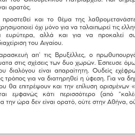
ναι ορατός.
ι προστεθεί και το θέμα της λαθρομετανάστ
σιμοποιεί όχι μόνο για να ταλαιπωρεί τις ελλη
ία ευρύτερα, αλλά και για να προκαλεί συ
ιαχείριση του Αιγαίου.
αρασκευή απ’ τις Βρυξέλλες, ο πρωθυπουργό
ατα στις σχέσεις των δυο χωρών. Έσπευσε όμω
ου διαλόγου είναι απαραίτητη. Ουδείς εχέφρ
ος τρόπος για να διατηρηθεί η ύφεση. Για να 
ου θα επιτρέψουν και την επίλυση ορισμένων 
εται εμφανώς κάτι περισσότερο (από “καλέ
ια την ώρα δεν είναι ορατό, ούτε στην Αθήνα, ο