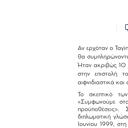
Αν ερχόταν ο Ταγί
θα συμπληρώνοντα
Ήταν ακριβώς 10 χ
στην επιστολή τ
αιφνιδιαστικά και
Το σκεπτικό τω
«Συμφωνούμε στ
προϋποθέσεις».
διπλωματική γλώσ
Ιουνίου 1999, στ