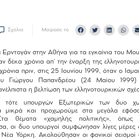
Σχόλια
Μοίρασε το
π Ερντογάν στην Αθήνα για τα εγκαίνια του Μ
ν δέκα χρόνια απ’ την έναρξη της ελληνοτουρκ
ρόνια πριν, στις 25 Ιουνίου 1999, όταν ο Ισμ
ου Γιώργου Παπανδρέου (24 Μαίου 1999) 
 ανέλπιστα η βελτίωση των ελληνοτουρκικών σχέ
ν τότε υπουργών Εξωτερικών των δυο χ
α μικρά και προχωρούμε στα μεγάλα εφόσο
 Στα θέματα «χαμηλής πολιτικής», όπως 
σα, οι δυο υπουργοί συμφώνησαν λίγες μέρες 
η Νέα Υόρκη. Ακολούθησαν οι φονικοί σεισμοί 