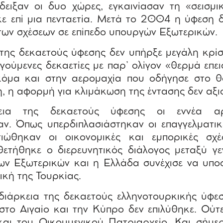
δειξαν οι δυο χώρες, εγκαινίασαν τη «σεισμι
ε επί μια πενταετία. Μετά το 2004 η ύφεση 
των σχέσεων σε επίπεδο υπουργών Εξωτερικών.
 της δεκαετούς ύφεσης δεν υπήρξε μεγάλη κρίσ
γούμενες δεκαετίες με παρ’ ολίγον «θερμά επει
κόμα και στην αερομαχία που οδήγησε στο 
, η αφορμή για κλιμάκωση της έντασης δεν αξι
ια της δεκαετούς ύφεσης οι εννέα αρ
ν. Όπως υπερδιπλασιάστηκαν οι επαγγελματικέ
τιώθηκαν οι οικονομικές και εμπορικές σχέ
θετήθηκε ο διερευνητικός διάλογος μεταξύ γ
ων Εξωτερικών και η Ελλάδα συνέχισε να υποσ
κή της Τουρκίας.
διάρκεια της δεκαετούς ελληνοτουρκικής ύφεσ
στο Αιγαίο και την Κύπρο δεν επιλύθηκε. Ούτ
και του Οικουμενικού Πατριαρχείο. Και σήμε