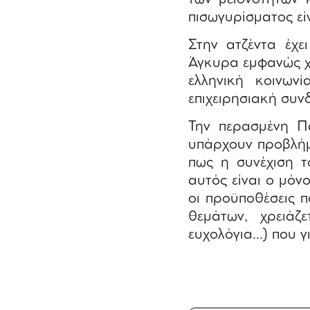
πισωγυρίσματος εί
Στην ατζέντα έχε
Άγκυρα εμφανώς χρη
ελληνική κοινων
επιχειρησιακή συνδ
Την περασμένη Π
υπάρχουν προβλήμ
πως η συνέχιση τ
αυτός είναι ο μόν
οι προϋποθέσεις π
θεμάτων, χρειάζ
ευχολόγια…) που γ