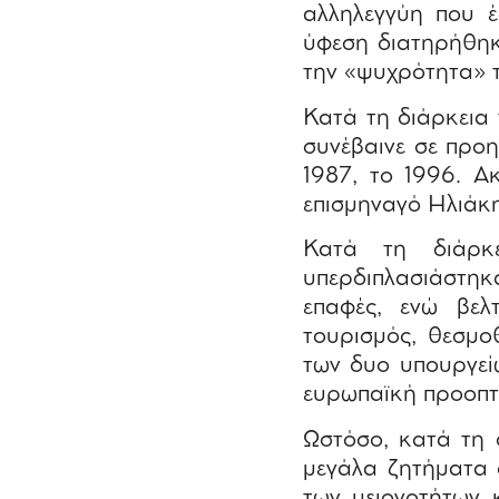
αλληλεγγύη που έ
ύφεση διατηρήθηκ
την «ψυχρότητα» 
Κατά τη διάρκεια
συνέβαινε σε προη
1987, το 1996. Α
επισμηναγό Ηλιάκη
Κατά τη διάρκε
υπερδιπλασιάστηκα
επαφές, ενώ βελ
τουρισμός, θεσμο
των δυο υπουργεί
ευρωπαϊκή προοπτι
Ωστόσο, κατά τη 
μεγάλα ζητήματα 
των μειονοτήτων 