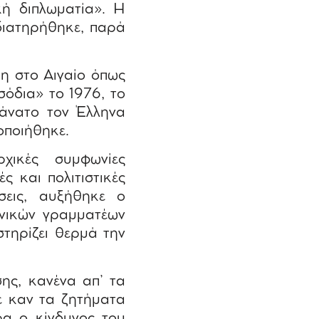
κή διπλωματία». Η
διατηρήθηκε, παρά
η στο Αιγαίο όπως
σόδια» το 1976, το
θάνατο τον Έλληνα
οποιήθηκε.
χικές συμφωνίες
ς και πολιτιστικές
σεις, αυξήθηκε ο
ενικών γραμματέων
τηρίζει θερμά την
ης, κανένα απ’ τα
ε καν τα ζητήματα
ρα ο κίνδυνος του