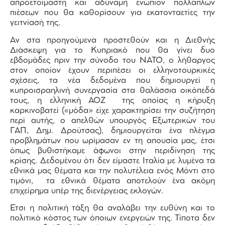
απροετοίμαστη και αδύναμη ενώπιον πολλαπλών
πιέσεων που θα καθορίσουν για εκατονταετίες την
γειτνίασή της.
Αν στα προηγούμενα προστεθούν και η Διεθνής
Διάσκεψη για το Κυπριακό που θα γίνει δυο
εβδομάδες πριν την σύνοδο του ΝΑΤΟ, ο λήθαργος
στον οποίον έχουν περιπέσει οι ελληνοτουρκικές
σχέσεις, τα νέα δεδομένα που δημιουργεί η
κυπροισραηλινή συνεργασία στα θαλάσσια οικόπεδά
τους, η ελληνική ΑΟΖ της οποίας η κήρυξη
καρκινοβατεί («μόδα» είχε χαρακτηρίσει την συζήτηση
περί αυτής, ο απελθών υπουργός Εξωτερικών του
ΓΑΠ, Δημ. Δρούτσας), δημιουργείται ένα πλέγμα
προβλημάτων που ωρίμασαν εν τη απουσία μας, έτσι
όπως βυθιστήκαμε άφωνοι στην περιδίνηση της
κρίσης. Δεδομένου ότι δεν είμαστε Ιταλία με λυμένα τα
εθνικά μας θέματα και την πολυτέλεια ενός Μόντι στο
τιμόνι, τα εθνικά θέματα αποτελούν ένα ακόμη
επιχείρημα υπέρ της διενέργειας εκλογών.
Ετσι η πολιτική τάξη θα αναλάβει την ευθύνη και το
πολιτικό κόστος των όποιων ενεργειών της. Τίποτα δεν