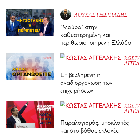
ΛΟΥΚΑΣ ΓΕΩΡΓΙΑΔΗΣ
“Μαύρο” στην
καθυστερημένη και
περιθωριοποιημένη Ελλάδα
ΚΩΣΤ
ΑΓΓΕ
Επιβεβλημένη η
αναδιοργάνωση των
επιχειρήσεων
ΚΩΣΤ
ΑΓΓΕ
Παραλογισμός, υποκλοπές
και στο βάθος εκλογές