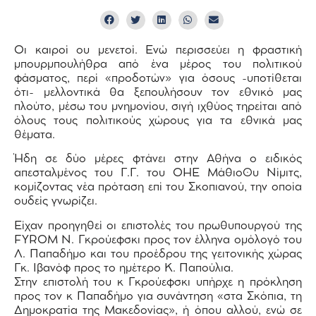
Οι καιροί ου μενετοί. Ενώ περισσεύει η φραστική
μπουρμπουλήθρα από ένα μέρος του πολιτικού
φάσματος, περί «προδοτών» για όσους -υποτίθεται
ότι- μελλοντικά θα ξεπουλήσουν τον εθνικό μας
πλούτο, μέσω του μνημονίου, σιγή ιχθύος τηρείται από
όλους τους πολιτικούς χώρους για τα εθνικά μας
θέματα.
Ήδη σε δύο μέρες φτάνει στην Αθήνα ο ειδικός
απεσταλμένος του Γ.Γ. του ΟΗΕ Μάθιο0υ Νίμιτς,
κομίζοντας νέα πρόταση επί του Σκοπιανού, την οποία
ουδείς γνωρίζει.
Είχαν προηγηθεί οι επιστολές του πρωθυπουργού της
FYROM Ν. Γκρούεφσκι προς τον έλληνα ομόλογό του
Λ. Παπαδήμο και του προέδρου της γειτονικής χώρας
Γκ. Ιβανόφ προς το ημέτερο Κ. Παπούλια.
Στην επιστολή του κ Γκρούεφσκι υπήρχε η πρόκληση
προς τον κ Παπαδήμο για συνάντηση «στα Σκόπια, τη
Δημοκρατία της Μακεδονίας», ή όπου αλλού, ενώ σε