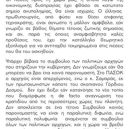
οικονομικής δυσπραγίας έχει φθάσει σε κατώτατο
σημείο ανυποληψίας, θα είναι ισχυρές. Ο έλληνας
πρωθυπουργός, από φύσει και θέσει επιφανής
τεχνοκράτης, είναι άγνωστο ή μάλλον αμφίβολο, εάν
γνωρίζει σε βάθος θέματα τέτοιας ζωτικής σημασίας
και αν, παρά τις όποιες αναμφισβήτητα καλές
προθέσεις του, έχει την κατάλληλο θεωρητικό
εξοπλισμό για να αντιταχθεί τεκμηριωμένα στις πιέσεις
που θα του ασκηθούν.
Υπάρχει βέβαια το συμβούλιο των πολιτικών αρχηγών
που στηρίζουν την κυβέρνηση. Δεν γνωρίζουμε εάν θα
μπορέσει να βρει ένα κοινό παρονομαστή. Στο ΠΑΣΟΚ
ο αρχηγός είναι απερχόμενος, ενώ ο κ. Σαμαράς, εκ
των πρωταγωνιστών κάποτε του σκοπιανού Γόρδιου
Δεσμού, δεν έχει δείξει εάν κατανόησε το νέο τοπίο
που διαμόρφωσε η de facto αναγνώριση του
κρατιδίου από τις περισσότερες χώρες του πλανήτη.
Δεν αποκλείεται σε ένα τέτοιο Συμβούλιο κοινός
παρονομαστής να είναι η παραλυτική διφωνία, ενώ
παραλυτική πολυφωνία αναμένεται σε συμβούλιο
όλων των πολιτικών αρχηγών, και η χώρα να βρεθεί