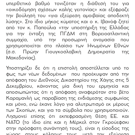
υπερθετικό βαθμό τονιζόταν η διάθεσή του για
«οικοδόμηση σχέσεων καλής γειτονίας» και εξέφραζε
την βούλησή του «για εξεύρεση αμοιβαίας αποδεκτή
λύσης». Στο ίδιο μήκος κύματος και ο κ. Ιβανόφ ζητεί
από τον κ. Παπούλια «την υποστήριξη της Ελλάδας
για την ένταξη της ΠΓΔΜ στη Βορειοατλαντική
συμμαχία, υπό την προσωρινή ονομασία που
χρησιμοποιείται στο πλαίσιο των Ηνωμένων Εθνών
(σ.σ. Πρώην Γιουγκοσλαβική Δημοκρατία της
Μακεδονίας).
Υποστηρίζει δε ότι η επιστολή αποστέλλεται υπό το
φως των νέων δεδομένων που προέκυψαν από την
απόφαση του Διεθνούς Δικαστηρίου της Χάγης στις 5
Δεκεμβρίου, κάνοντας μία δική του ερμηνεία και
αποσιωπώντας ότι η απόφαση αναφερόταν στο βέτο
Καραμανλή ως παραβίαση της ενδιάμεσης συμφωνίας
και μόνο, ενώ έκανε λόγο για αλυτρωτισμό εκ μέρους
των Σκοπίων, και για τα σύμβολα που χρησιμοποιούν.
Λησμονεί επίσης ότι εκπεφρασμένη θέση ΕΕ. και
ΝΑΤΟ (το ίδιο είπε και η Μέρκελ στον Γκρούεφσκι
στην πρόσφατη συνάντησή τους), είναι η είσοδος της
χώρας στους κόλπους τους, μετά την εξεύρεση