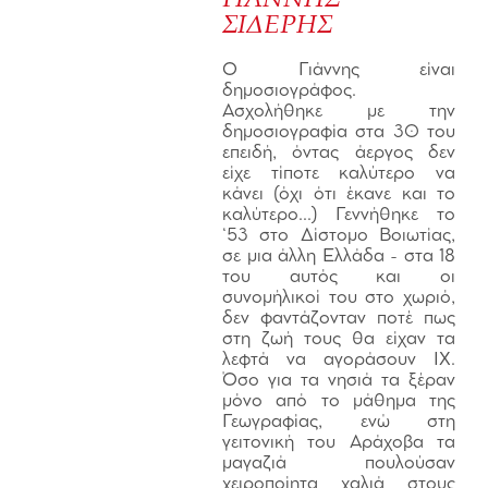
ΣΙΔΕΡΗΣ
Ο Γιάννης είναι
δημοσιογράφος.
Ασχολήθηκε με την
δημοσιογραφία στα 30 του
επειδή, όντας άεργος δεν
είχε τίποτε καλύτερο να
κάνει (όχι ότι έκανε και το
καλύτερο…) Γεννήθηκε το
‘53 στο Δίστομο Βοιωτίας,
σε μια άλλη Ελλάδα - στα 18
του αυτός και οι
συνομήλικοί του στο χωριό,
δεν φαντάζονταν ποτέ πως
στη ζωή τους θα είχαν τα
λεφτά να αγοράσουν ΙΧ.
Όσο για τα νησιά τα ξέραν
μόνο από το μάθημα της
Γεωγραφίας, ενώ στη
γειτονική του Αράχοβα τα
μαγαζιά πουλούσαν
χειροποίητα χαλιά στους