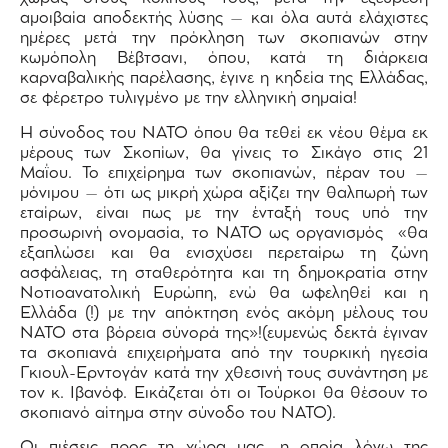
αμοιβαία αποδεκτής λύσης – και όλα αυτά ελάχιστες
ημέρες μετά την πρόκληση των σκοπιανών στην
κωμόπολη Βέβτσανι, όπου, κατά τη διάρκεια
καρναβαλικής παρέλασης, έγινε η κηδεία της Ελλάδας,
σε φέρετρο τυλιγμένο με την ελληνική σημαία!
Η σύνοδος του ΝΑΤΟ όπου θα τεθεί εκ νέου θέμα εκ
μέρους των Σκοπίων, θα γίνεις το Σικάγο στις 21
Μαΐου. Το επιχείρημα των σκοπιανών, πέραν του –
μόνιμου – ότι ως μικρή χώρα αξίζει την θαλπωρή των
εταίρων, είναι πως με την ένταξή τους υπό την
προσωρινή ονομασία, το ΝΑΤΟ ως οργανισμός «θα
εξαπλώσει και θα ενισχύσει περεταίρω τη ζώνη
ασφάλειας, τη σταθερότητα και τη δημοκρατία στην
Νοτιοανατολική Ευρώπη, ενώ θα ωφεληθεί και η
Ελλάδα (!) με την απόκτηση ενός ακόμη μέλους του
ΝΑΤΟ στα βόρεια σύνορά της»!(ευμενώς δεκτά έγιναν
τα σκοπιανά επιχειρήματα από την τουρκική ηγεσία
Γκιουλ-Ερντογάν κατά την χθεσινή τους συνάντηση με
τον κ. Ιβανόφ. Εικάζεται ότι οι Τούρκοι θα θέσουν το
σκοπιανό αίτημα στην σύνοδο του ΝΑΤΟ).
Οι πιέσεις προς τη χώρα μας, η οποία λόγω της