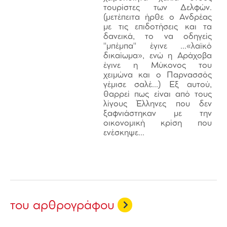
τουρίστες των Δελφών.
(μετέπειτα ήρθε ο Ανδρέας
με τις επιδοτήσεις και τα
δανεικά, το να οδηγείς
"μπέμπα" έγινε …«λαϊκό
δικαίωμα», ενώ η Αράχοβα
έγινε η Μύκονος του
χειμώνα και ο Παρνασσός
γέμισε σαλέ...) Εξ αυτού,
θαρρεί πως είναι από τους
λίγους Έλληνες που δεν
ξαφνιάστηκαν με την
οικονομική κρίση που
ενέσκηψε...
του αρθρογράφου