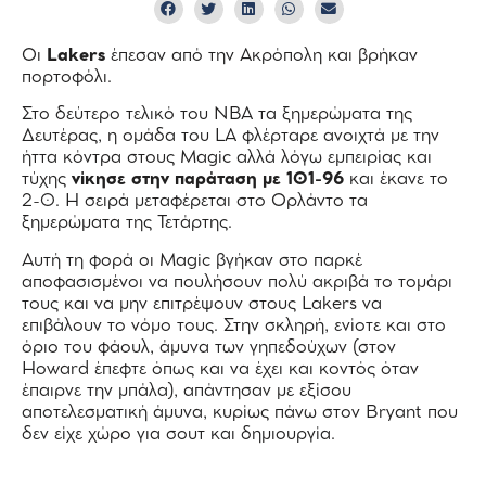
Oι
Lakers
έπεσαν από την Ακρόπολη και βρήκαν
πορτοφόλι.
Στο δεύτερο τελικό του ΝΒΑ τα ξημερώματα της
Δευτέρας, η ομάδα του LA φλέρταρε ανοιχτά με την
ήττα κόντρα στους Magic αλλά λόγω εμπειρίας και
τύχης
νίκησε στην παράταση με 101-96
και έκανε το
2-0. Η σειρά μεταφέρεται στο Ορλάντο τα
ξημερώματα της Τετάρτης.
Αυτή τη φορά οι Magic βγήκαν στο παρκέ
αποφασισμένοι να πουλήσουν πολύ ακριβά το τομάρι
τους και να μην επιτρέψουν στους Lakers να
επιβάλουν το νόμο τους. Στην σκληρή, ενίοτε και στο
όριο του φάουλ, άμυνα των γηπεδούχων (στον
Howard έπεφτε όπως και να έχει και κοντός όταν
έπαιρνε την μπάλα), απάντησαν με εξίσου
αποτελεσματική άμυνα, κυρίως πάνω στον Bryant που
δεν είχε χώρο για σουτ και δημιουργία.