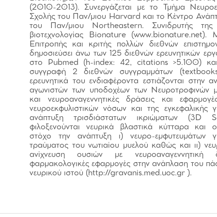
(2010-2013). Συνεργάζεται με τo Τμήμα Νευροε
Σχολής του Παν/μιου Harvard και το Κέντρο Ανά
του Παν/μιου Northeastern. Συνιδρυτής της ε
βιοτεχνολογίας Bionature (www.bionature.net). 
Επιτροπής και κριτής πολλών διεθνών επιστημον
δημοσιεύσει άνω των 125 διεθνών ερευνητικών ερ
στο Pubmed (h-index: 42, citations >5.100) και
συγγραφή 2 διεθνών συγγραμμάτων (textbook
ερευνητικά του ενδιαφέροντα εστιάζονται στην α
αγωνιστών των υποδοχέων των Νευροτροφινών μ
και νευροαναγεννητικές δράσεις και εφαρμογ
νευροεκφυλιστικών νόσων και της εγκεφαλικής γ
ανάπτυξη τρισδιάστατων ικριώματων (3D S
φιλοξενούνται νευρικά βλαστικά κύτταρα και 
στόχο την ανάπτυξη ι) νευρο-εμφυτευμάτων 
τραύματος του νωτιαίου μυελού καθώς και ιι) νε
ανίχνευση ουσιών με νευροαναγεννητική
φαρμακολογικές εφαρμογές στην ανάπλαση του πά
νευρικού ιστού (http://gravanis.med.uoc.gr ).