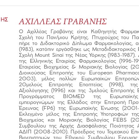
ΑΧΙΛΛΕΑΣ ΓΡΑΒΑΝΗΣ
Ο Αχιλλέας Γραβάνης είναι Καθηγητής Φαρμακο
Σχολή του Παν/μιου Κρήτης. Πτυχιούχος του Πα
πήρε το Διδακτορικό Δίπλωμα Φαρμακολογίας, α
(1983), κατόπιν εργάσθηκε ως Μεταδιδακτορικός 
Σχολή Mount Sinai της Νέας Υόρκης (1983-1987). 
της Ελληνικής Εταιρίας Φαρμακολογίας (1996-19
Εταιρείας Βιοχημείας & Μοριακής Βιολογίας (
Διοικούσας Επιτροπής του European Pharmac
2003), μέλος πολλών Ευρωπαϊκών Επιτροπώ
20μελούς Επιτροπής Εποπτείας (1998), τη
Αξιολόγησης (1996) και της 3μελούς Επιτροπής
Προγράμματος BIOMED της Ευρωπαϊκής
εμπειρογνώμων της Ελλάδος στην Επιτροπή Προ
Έρευνας (FP6) της Ευρωπαϊκής Ένωσης (200
Εκλεγμένο μέλος της Επιτροπής Υποτροφιών τη
Βιοχημείας και Μοριακής Βιολογίας FEBS (2
Συμβουλίου της Αρχής Διασφάλισης Ποιότητας 
ΑΔΙΠ (2008-2010). Πρόεδρος του Τομεακού Επι
Βιοεπιστημών του Εθνικού Συμβουλίου Έρευνας