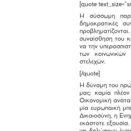
[quote text_size=”s
Η σύσσωμη παρου
δημοκρατικές σ
προβληματίζονται
συναίσθηση του κ
να την υπερασπιστ
των κοινωνικών 
στελεχών.
[/quote]
Η δύναμη του πρώτ
μας: καμία πλέον
Οικονομική ανάταξ
μία ευρωπαική μπ
Δικαιοσύνη, η Ενη
εκάστοτε εξουσία