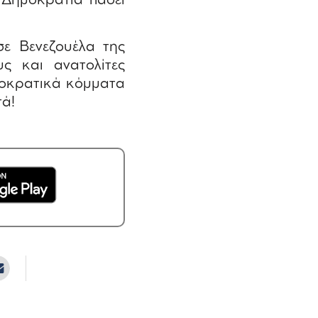
 Δημοκρατία πάσει
ε Βενεζουέλα της
ς και ανατολίτες
μοκρατικά κόμματα
τά!