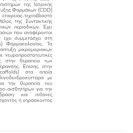
πιστημών της Ιατρικής
πτυξης Φαρμάκων (CDD)
ταιρείας-τεχνοβλαστό
Μέλος της Συντακτικής
ικών περιοδικών. Έχει
γασιών που αναφέρονται
 έχει συμμετάσχει στη
s) Φαρμακολογίας. Τα
νάπτυξη μικρομοριακών
ε νευροπροστατευτικές
ές στην θεραπεία των
ήρανσης. Επίσης, στην
caffolds) στα οποία
ολιγοδενδροκύτταρα με
για την θεραπεία του
υρο-αισθητήρων για την
 δράση και πιθανές
σχοντος ή γηράσκοντος