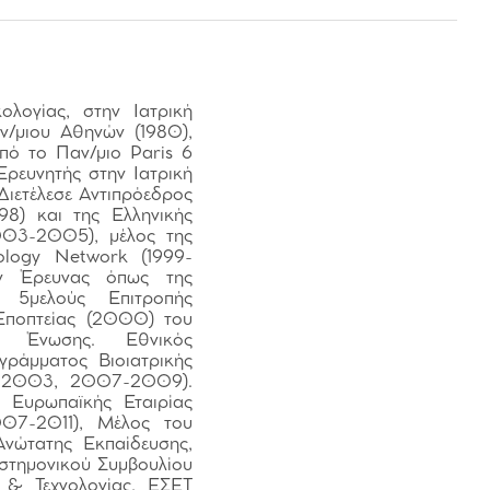
λογίας, στην Ιατρική
ν/μιου Αθηνών (1980),
πό το Παν/μιο Paris 6
Ερευνητής στην Ιατρική
Διετέλεσε Αντιπρόεδρος
98) και της Ελληνικής
2003-2005), μέλος της
ology Network (1999-
ν Έρευνας όπως της
ς 5μελούς Επιτροπής
 Εποπτείας (2000) του
 Ένωσης. Εθνικός
γράμματος Βιοιατρικής
1-2003, 2007-2009).
ς Ευρωπαϊκής Εταιρίας
007-2011), Μέλος του
Ανώτατης Εκπαίδευσης,
στημονικού Συμβουλίου
 & Τεχνολογίας, ΕΣΕΤ