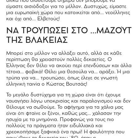
υλικά που διαθέτουμε σήμερα δεν μπορούμε να
είμαστε αισιόδοξοι για το μέλλον. Δυστυχώς, είμαστε
μια ευρωπαϊκή χώρα που κατοικείται από… νεοέλληνες
και όχι από… Ελβετούς!
ΝΑ ΤΡΟΥΠΩΣΕΙ ΣΤΟ …ΜΑΖΟΎΤ
ΤΗΣ ΒΛΑΚΕΙΑΣ
Μπορεί στο μέλλον να αλλάξει αυτό, αλλά σε κάθε
περίπτωση θα χρειαστούν πολλές δεκαετίες. Ο
Έλληνας δεν θέλει να ακούει περί επενδύσεων και άλλα
τέτοια… φοβικά! Θέλει μια θεσούλα να… αράξει. Ή μια
τρύπα για να… τρουπώσει, όπως έλεγε σε γνωστή
ελληνική ταινία ο Κώστας Βουτσάς!
Το μεγάλο δυστύχημα για τη χώρα είναι ότι έχουμε
ναυαγήσει λόγω υποκρισίας και παραλογισμού και δεν
θέλουμε να σωθούμε. Το αφήγημα για τα χάλια μας
είναι ότι φταίνε οι ξένοι, καθώς μας… χάλασαν την
ησυχία με τα μνημόνια. Προφανώς για τους πιο
πολλούς τα πράγματα ήταν ειδυλλιακά και
χρεοκοπήσαμε ξαφνικά ένα πρωί! Η φαυλότητα που