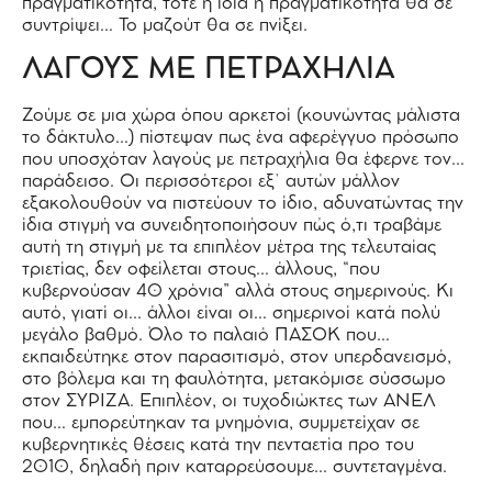
πραγματικότητα, τότε η ίδια η πραγματικότητα θα σε
συντρίψει… Το μαζούτ θα σε πνίξει.
ΛΑΓΟΥΣ ΜΕ ΠΕΤΡΑΧΗΛΙΑ
Ζούμε σε μια χώρα όπου αρκετοί (κουνώντας μάλιστα
το δάκτυλο…) πίστεψαν πως ένα αφερέγγυο πρόσωπο
που υποσχόταν λαγούς με πετραχήλια θα έφερνε τον…
παράδεισο. Οι περισσότεροι εξ΄ αυτών μάλλον
εξακολουθούν να πιστεύουν το ίδιο, αδυνατώντας την
ίδια στιγμή να συνειδητοποιήσουν πώς ό,τι τραβάμε
αυτή τη στιγμή με τα επιπλέον μέτρα της τελευταίας
τριετίας, δεν οφείλεται στους… άλλους, “που
κυβερνούσαν 40 χρόνια” αλλά στους σημερινούς. Κι
αυτό, γιατί οι… άλλοι είναι οι… σημερινοί κατά πολύ
μεγάλο βαθμό. Όλο το παλαιό ΠΑΣΟΚ που…
εκπαιδεύτηκε στον παρασιτισμό, στον υπερδανεισμό,
στο βόλεμα και τη φαυλότητα, μετακόμισε σύσσωμο
στον ΣΥΡΙΖΑ. Επιπλέον, οι τυχοδιώκτες των ΑΝΕΛ
που… εμπορεύτηκαν τα μνημόνια, συμμετείχαν σε
κυβερνητικές θέσεις κατά την πενταετία προ του
2010, δηλαδή πριν καταρρεύσουμε… συντεταγμένα.