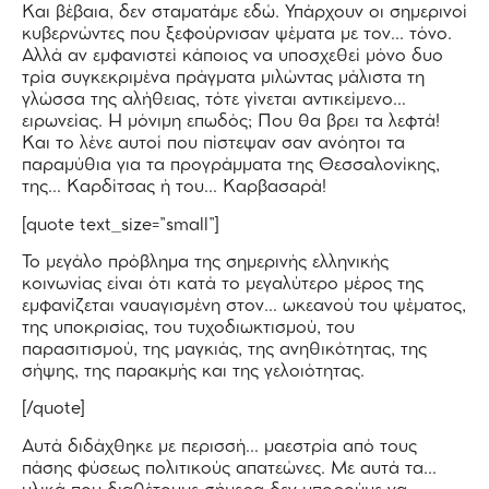
Και βέβαια, δεν σταματάμε εδώ. Υπάρχουν οι σημερινοί
κυβερνώντες που ξεφούρνισαν ψέματα με τον… τόνο.
Αλλά αν εμφανιστεί κάποιος να υποσχεθεί μόνο δυο
τρία συγκεκριμένα πράγματα μιλώντας μάλιστα τη
γλώσσα της αλήθειας, τότε γίνεται αντικείμενο…
ειρωνείας. Η μόνιμη επωδός; Που θα βρει τα λεφτά!
Και το λένε αυτοί που πίστεψαν σαν ανόητοι τα
παραμύθια για τα προγράμματα της Θεσσαλονίκης,
της… Καρδίτσας ή του… Καρβασαρά!
[quote text_size=”small”]
Το μεγάλο πρόβλημα της σημερινής ελληνικής
κοινωνίας είναι ότι κατά το μεγαλύτερο μέρος της
εμφανίζεται ναυαγισμένη στον… ωκεανού του ψέματος,
της υποκρισίας, του τυχοδιωκτισμού, του
παρασιτισμού, της μαγκιάς, της ανηθικότητας, της
σήψης, της παρακμής και της γελοιότητας.
[/quote]
Αυτά διδάχθηκε με περισσή… μαεστρία από τους
πάσης φύσεως πολιτικούς απατεώνες. Με αυτά τα…