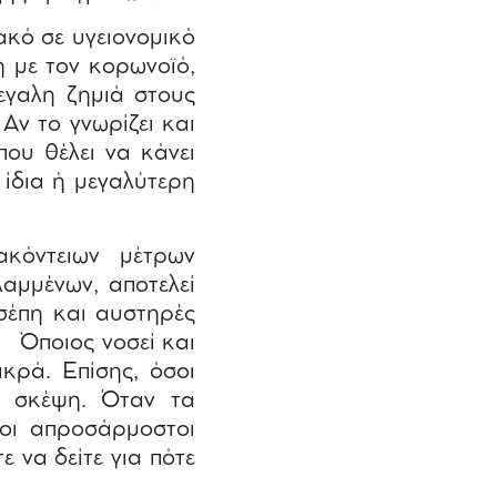
ακό σε υγειονομικό
η με τον κορωνοϊό,
μεγαλη ζημιά στους
 Αν το γνωρίζει και
 που θέλει να κάνει
 ίδια ή μεγαλύτερη
κόντειων μέτρων
αμμένων, αποτελεί
σέπη και αυστηρές
!
Όποιος νοσεί και
ικρά. Επίσης, όσοι
η σκέψη. Όταν τα
οι απροσάρμοστοι
 να δείτε για πότε