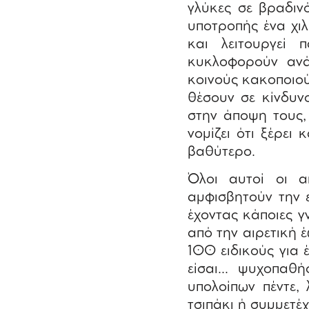
γλύκες σε βραδιν
υποτροπής ένα χιλ
και λειτουργεί
κυκλοφορούν ανάμ
κοινούς κακοποιού
θέσουν σε κίνδυν
στην άποψη τους,
νομίζει ότι ξέρει 
βαθύτερο.
Όλοι αυτοί οι α
αμφισβητούν την 
έχοντας κάποιες γ
από την αιρετική 
100 ειδικούς για 
είσαι… ψυχοπαθή
υπολοίπων πέντε,
τσιπάκι ή συμμετέ