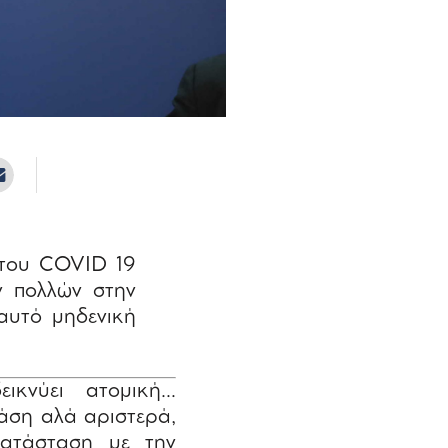
 του COVID 19
ν πολλών στην
 αυτό μηδενική
εικνύει ατομική…
άση αλά αριστερά,
κατάσταση με την