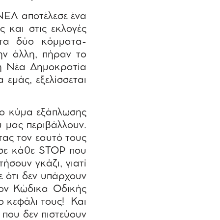
ΝΕΛ αποτέλεσε ένα
 και στις εκλογές
 τα δύο κόμματα-
ην άλλη, πήραν το
 η Νέα Δημοκρατία
 εμάς, εξελίσσεται
έο κύμα εξάπλωσης
υ μας περιβάλλουν.
τας τον εαυτό τους
 σε κάθε STOΡ που
ήσουν γκάζι, γιατί
ε ότι δεν υπάρχουν
 τον Κώδικα Οδικής
ο κεφάλι τους!
Και
 που δεν πιστεύουν