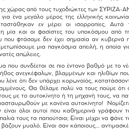
ης χώρας από τους τυχοδιώκτες των ΣΥΡΙΖΑ-Α
για ένα μεγάλο μέρος της ελληνικής κοινωνίας
ταστάθηκαν εν μέρει οι ισορροπίες. Αυτά
 μία και οι φασίστες του υποκόσμου από τ
 που φτάσαμε δεν έχει σημασία αν κυβερνά
ιμετωπίσουμε μια παγκόσμια απειλή, η οποία για
υνατές απώλειες.
μα που συνδέεται σε πιο έντονο βαθμό με το ν
πλήθος ανεγκέφαλων, βλαμμένων και ηλιθίων πο
που λένε ότι δεν υπάρχει κορωνοϊός, κατατάσσον
λαμμένους. Θα θέλαμε πολύ να τους πούμε ότι
ους με το αυτοκίνητο ή τη μηχανή τους, να πατ
διασταυρωθούν με κανένα αυτοκίνητο!
Νομίζετ
Δεν είναι όλοι αυτοί που καθημερινά γράφουν
αλιά τους τα παπούτσια; Είναι μέχρι να φάνε τ
ε βάζουν μυαλό. Είναι σαν κάποιους… αντιμασκέ