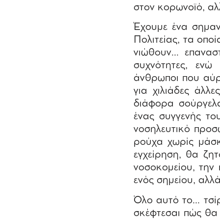
στον κορωνοϊό, αλ
Έχουμε ένα σημαν
Πολιτείας, τα οπο
νιώθουν… επαναστ
συχνότητες, ενώ 
άνθρωποι που αύρ
για χιλιάδες άλλε
διάφορα σούργελα
ένας συγγενής του
νοσηλευτικό προσ
ρούχα χωρίς μάσκε
εγχείρηση, θα ζη
νοσοκομείου, την 
ενός σημείου, αλλ
Όλο αυτό το… τσί
σκέφτεσαι πώς θα