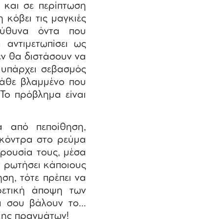
 και σε περίπτωση
 κόβει τις μαγκιές
εύθυνα όντα που
 αντιμετωπίσει ως
εν θα διστάσουν να
 υπάρχει σεβασμός
κάθε βλαμμένο που
. Το πρόβλημα είναι
α από πεποίθηση,
 κόντρα στο ρεύμα
αρουσία τους, μέσα
ν ρωτήσει κάποιους
ση, τότε πρέπει να
ρετική άποψη των
να σου βάλουν το…
ξης πραγμάτων!