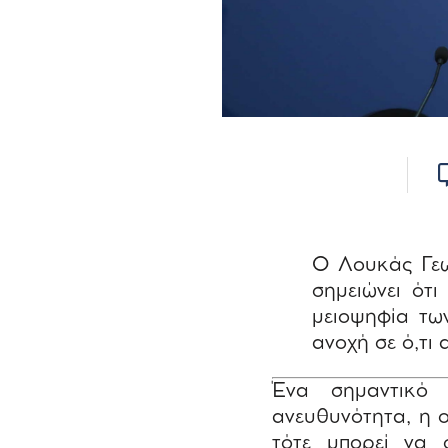
Ο Λουκάς Γεω
σημειώνει ότ
μειοψηφία των
ανοχή σε ό,τι 
Ένα σημαντικό κ
ανευθυνότητα, η 
τότε μπορεί να 