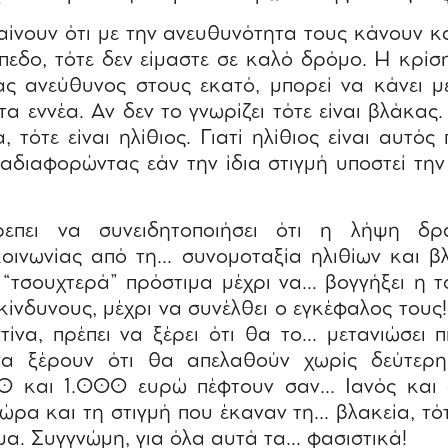
ίνουν ότι με την ανευθυνότητα τους κάνουν κ
ίπεδο, τότε δεν είμαστε σε καλό δρόμο. Η κρίσ
νας ανεύθυνος στους εκατό, μπορεί να κάνει 
α εννέα. Αν δεν το γνωρίζει τότε είναι βλάκας.
, τότε είναι ηλίθιος. Γιατί ηλίθιος είναι αυτός
 αδιαφορώντας εάν την ίδια στιγμή υποστεί την
επει να συνειδητοποιήσει ότι η λήψη δρα
οινωνίας από τη… συνομοταξία ηλιθίων και βλ
“τσουχτερά” πρόστιμα μέχρι να… βογγήξει η τ
ικίνδυνους, μέχρι να συνέλθει ο εγκέφαλος τους
τίνα, πρέπει να ξέρει ότι θα το… μετανιώσει π
 να ξέρουν ότι θα απελαθούν χωρίς δεύτερ
0 και 1.000 ευρώ πέφτουν σαν… Ιανός και 
ρα και τη στιγμή που έκαναν τη… βλακεία, τότε
μα. Συγγνώμη, για όλα αυτά τα… φασιστικά!