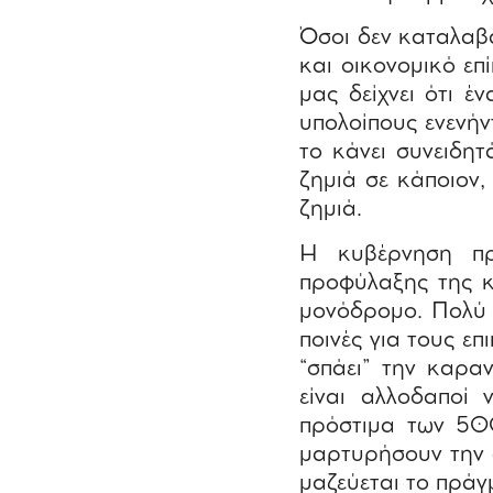
Όσοι δεν καταλαβα
και οικονομικό επ
μας δείχνει ότι έ
υπολοίπους ενενήντ
το κάνει συνειδητά
ζημιά σε κάποιον,
ζημιά.
Η κυβέρνηση πρ
προφύλαξης της κ
μονόδρομο. Πολύ 
ποινές για τους επ
“σπάει” την καραν
είναι αλλοδαποί
πρόστιμα των 50
μαρτυρήσουν την ώ
μαζεύεται το πράγ