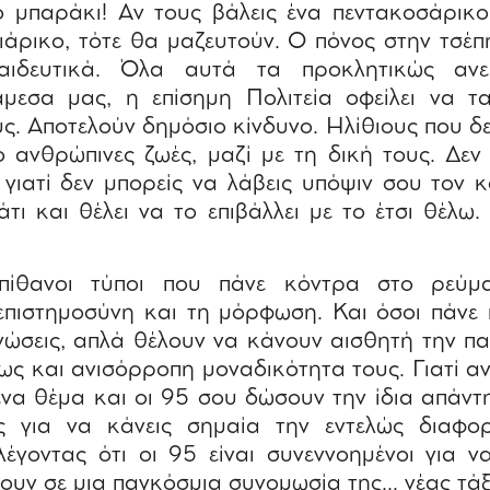
ό μπαράκι! Αν τους βάλεις ένα πεντακοσάρικο
ιάρικο, τότε θα μαζευτούν. Ο πόνος στην τσέπη
 παιδευτικά. Όλα αυτά τα προκλητικώς αν
εσα μας, η επίσημη Πολιτεία οφείλει να τα
ς. Αποτελούν δημόσιο κίνδυνο. Ηλίθιους που δ
ο ανθρώπινες ζωές, μαζί με τη δική τους. Δεν
 γιατί δεν μπορείς να λάβεις υπόψιν σου τον 
κάτι και θέλει να το επιβάλλει με το έτσι θέλω
πίθανοι τύποι που πάνε κόντρα στο ρεύμ
επιστημοσύνη και τη μόρφωση. Και όσοι πάνε
νώσεις, απλά θέλουν να κάνουν αισθητή την π
έως και ανισόρροπη μοναδικότητα τους. Γιατί α
ένα θέμα και οι 95 σου δώσουν την ίδια απάντη
ς για να κάνεις σημαία την εντελώς διαφο
 λέγοντας ότι οι 95 είναι συνεννοημένοι για 
χουν σε μια παγκόσμια συνομωσία της… νέας τά