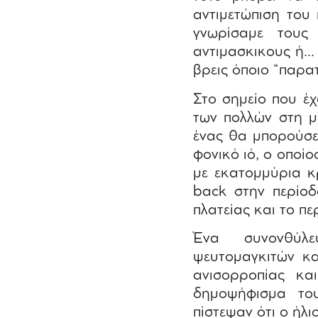
αντιμετώπιση του
γνωρίσαμε τους
αντιμασκικους ή… 
βρεις όποιο “παρα
Στο σημείο που έχ
των πολλών στη μ
ένας θα μπορούσε 
φονικό ιό, ο οποί
με εκατομμύρια κ
back στην περίο
πλατείας και το πε
Ένα συνονθύλε
ψευτομαγκιτών κα
ανισορροπίας κα
δημοψήφισμα το
πίστεψαν ότι ο ήλ