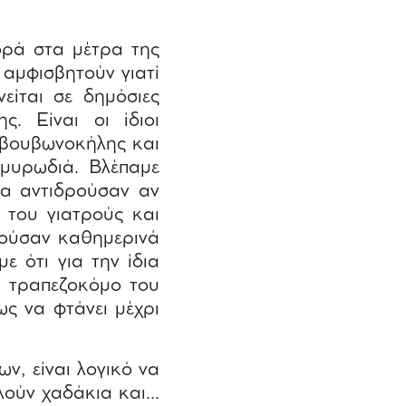
δρά στα μέτρα της
 αμφισβητούν γιατί
είται σε δημόσιες
ς. Είναι οι ίδιοι
 βουβωνοκήλης και
… μυρωδιά. Βλέπαμε
θα αντιδρούσαν αν
ω του γιατρούς και
ρούσαν καθημερινά
ε ότι για την ίδια
ν τραπεζοκόμο του
ως να φτάνει μέχρι
, είναι λογικό να
λούν χαδάκια και…