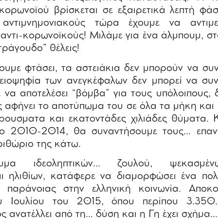
 κορωνοϊού βρίσκεται σε εξαιρετικά λεπτή φά
 αντιμνημονιακούς τώρα έχουμε να αντιμε
αντι-κορωνοϊκούς! Μιλάμε για ένα άλμπουμ, στ
τράγουδο” θέλεις!
ουμε φτάσει, τα αστειάκια δεν μπορούν να συ
ειοψηφία των ανεγκέφαλων δεν μπορεί να συνε
να αποτελέσει “βόμβα” για τους υπόλοιπους, 
ος αφήνει το αποτύπωμα του σε όλα τα μήκη και
ρουσματα και εκατοντάδες χιλιάδες θύματα. Κ
δο 2010-2014, θα συναντήσουμε τους… επαν
ριθώριο της κάτω.
υμα ιδεοληπτικών… ζουλού, ψεκασμέν
ι ηλιθίων, κατάφερε να διαμορφώσει ένα πο
ι παράνοιας στην ελληνική κοινωνία. Απο
υ Ιουλίου του 2015, όπου περίπου 3.35
ιος ανατέλλει από τη… δύση και η Γη έχει σχήμ