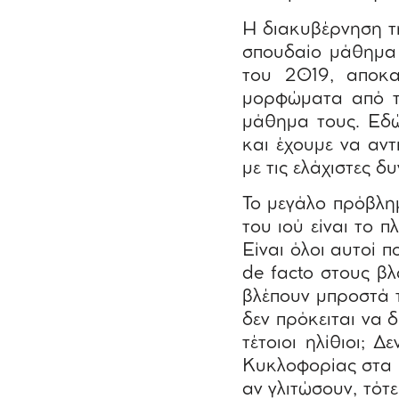
Η διακυβέρνηση τ
σπουδαίο μάθημα 
του 2019, αποκα
μορφώματα από τη
μάθημα τους. Εδώ
και έχουμε να αντ
με τις ελάχιστες δ
Το μεγάλο πρόβλη
του ιού είναι το 
Είναι όλοι αυτοί 
de facto στους β
βλέπουν μπροστά τ
δεν πρόκειται να 
τέτοιοι ηλίθιοι; 
Κυκλοφορίας στα π
αν γλιτώσουν, τότ