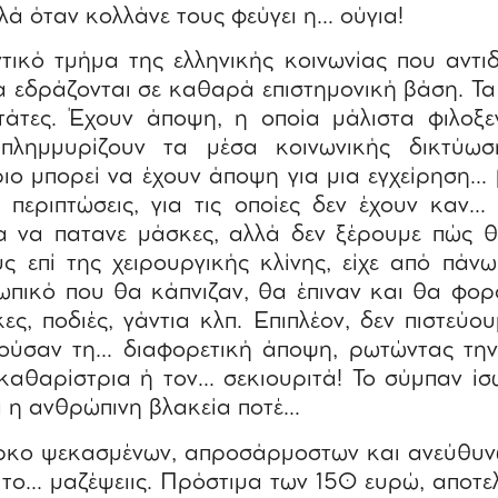
λά όταν κολλάνε τους φεύγει η… ούγια!
τικό τμήμα της ελληνικής κοινωνίας που αντι
ία εδράζονται σε καθαρά επιστημονική βάση. Τα
άτες. Έχουν άποψη, η οποία μάλιστα φιλοξεν
πλημμυρίζουν τα μέσα κοινωνικής δικτύωση
ιο μπορεί να έχουν άποψη για μια εγχείρηση…
ς περιπτώσεις, για τις οποίες δεν έχουν καν
 να πατανε μάσκες, αλλά δεν ξέρουμε πώς 
ς επί της χειρουργικής κλίνης, είχε από πάν
ωπικό που θα κάπνιζαν, θα έπιναν και θα φο
ς, ποδιές, γάντια κλπ. Επιπλέον, δεν πιστεύουμ
τούσαν τη… διαφορετική άποψη, ρωτώντας τη
καθαρίστρια ή τον… σεκιουριτά! Το σύμπαν ίσ
ά η ανθρώπινη βλακεία ποτέ…
ρκο ψεκασμένων, απροσάρμοστων και ανεύθυνων
 το… μαζέψειις. Πρόστιμα των 150 ευρώ, αποτε