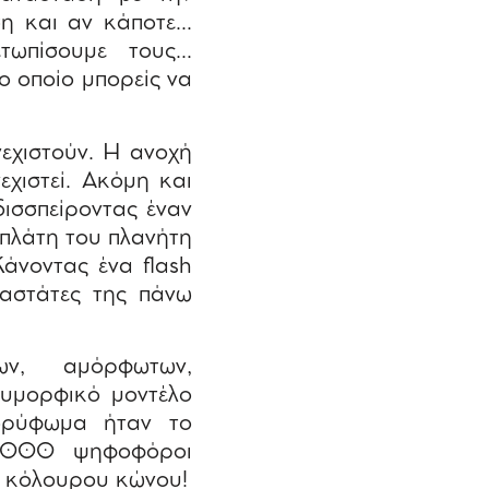
ση και αν κάποτε…
τωπίσουμε τους…
ο οποίο μπορείς να
νεχιστούν. Η ανοχή
χιστεί. Ακόμη και
δισσπείροντας έναν
 πλάτη του πλανήτη
άνοντας ένα flash
αστάτες της πάνω
ων, αμόρφωτων,
λυμορφικό μοντέλο
κορύφωμα ήταν το
0.000 ψηφοφόροι
α… κόλουρου κώνου!