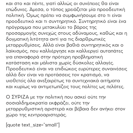
και στο και πέντε, γιατί αλλιώς οι συνέπειες θα είναι
επώδυνες. Άμεσα, ο τόπος χρειάζεται μία προοδευτική
πολιτική. Όμως πρέπει να συμφωνήσουμε στο τι είναι
προοδευτικό και τι συντηρητικό. Συντηρητικό είναι ένα
πρόγραμμα που μετακυλύει το βάρος της
προσαρμογής συνεχώς στους αδύναμους, καθώς και η
δογματική λιτότητα αντί για τις διαρθρωτικές
μεταρρυθμίσεις. Αλλά είναι βαθιά συντηρητικός και ο
λαϊκισμός, που καλλιέργησε και καλλιεργεί αυταπάτες
για επαναφορά στην πρότερη προβληματική
κατάσταση και μάλιστα χωρίς δύσκολες αλλαγές.
Προοδευτικό είναι να επιδιώκεις ευρύτερες συναινέσεις
αλλά δεν είναι να προτάσσεις τον κρατισμό, να
υιοθετείς όλα ανεξαιρέτως τα συντεχνιακά αιτήματα
και κυρίως να αντιμετωπίζεις τους πολίτες ως πελάτες.
Ο ΣΥΡΙΖΑ με την πολιτική που ασκεί ούτε την
σοσιαλδημοκρατία εκφράζει, ούτε την
μεταρρυθμιστική αριστερά και βέβαια δεν ανήκει στον
χώρο της κεντροαριστεράς.
[quote text_size=”small”]