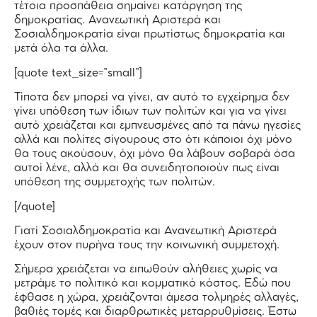
τέτοια προσπάθεια σημαίνει κατάργηση της
δημοκρατίας. Ανανεωτική Αριστερά και
Σοσιαλδημοκρατία είναι πρωτίστως δημοκρατία και
μετά όλα τα άλλα.
[quote text_size=”small”]
Τίποτα δεν μπορεί να γίνει, αν αυτό το εγχείρημα δεν
γίνει υπόθεση των ίδιων των πολιτών και για να γίνει
αυτό χρειάζεται και εμπνευσμένες από τα πάνω ηγεσίες
αλλά και πολίτες σίγουρους στο ότι κάποιοι όχι μόνο
θα τους ακούσουν, όχι μόνο θα λάβουν σοβαρά όσα
αυτοί λένε, αλλά και θα συνειδητοποιούν πως είναι
υπόθεση της συμμετοχής των πολιτών.
[/quote]
Γιατί Σοσιαλδημοκρατία και Ανανεωτική Αριστερά
έχουν στον πυρήνα τους την κοινωνική συμμετοχή.
Σήμερα χρειάζεται να ειπωθούν αλήθειες χωρίς να
μετράμε το πολιτικό και κομματικό κόστος. Εδώ που
έφθασε η χώρα, χρειάζονται άμεσα τολμηρές αλλαγές,
βαθιές τομές και διαρθρωτικές μεταρρυθμίσεις. Έστω