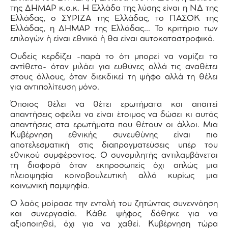
της ΔΗΜΑΡ κ.ο.κ. Η Ελλάδα της λύσης είναι η ΝΔ της
Ελλάδας, ο ΣΥΡΙΖΑ της Ελλάδας, το ΠΑΣΟΚ της
Ελλάδας, η ΔΗΜΑΡ της Ελλάδας… Το κριτήριο των
επιλογών ή είναι εθνικό ή θα είναι αυτοκαταστροφικό.
Ουδείς κερδίζει -παρά το ότι μπορεί να νομίζει το
αντίθετο- όταν μιλάει για ευθύνες αλλά τις αναθέτει
στους άλλους, όταν διεκδικεί τη ψήφο αλλά τη θέλει
για αντιπολίτευση μόνο.
Όποιος θέλει να θέτει ερωτήματα και απαιτεί
απαντήσεις οφείλει να είναι έτοιμος να δώσει κι αυτός
απαντήσεις στα ερωτήματα που θέτουν οι άλλοι. Μια
Κυβέρνηση εθνικής συνευθύνης είναι πιο
αποτελεσματική στις διαπραγματεύσεις υπέρ του
εθνικού συμφέροντος. Ο συνομιλητής αντιλαμβάνεται
τη διαφορά όταν εκπροσωπείς όχι απλώς μια
πλειοψηφία κοινοβουλευτική αλλά κυρίως μια
κοινωνική παμψηφία.
Ο λαός μοίρασε την εντολή του ζητώντας συνεννόηση
και συνεργασία. Κάθε ψήφος δόθηκε για να
αξιοποιηθεί, όχι για να χαθεί. Κυβέρνηση τώρα