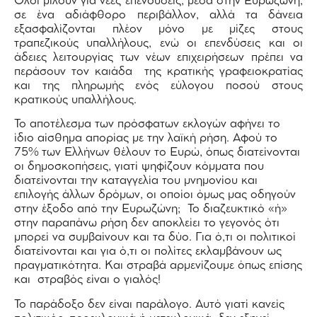
Όλοι μιλούν για νέες επενδύσεις, μέσα στην Ευρωζώνη,
σε ένα αδιάφθορο περιβάλλον, αλλά τα δάνεια
εξασφαλίζονται πλέον μόνο με μίζες στους
τραπεζικούς υπαλλήλους, ενώ οι επενδύσεις και οι
άδειες λειτουργίας των νέων επιχειρήσεων πρέπει να
περάσουν τον καιάδα της κρατικής γραφειοκρατίας
και της πληρωμής ενός εύλογου ποσού στους
κρατικούς υπαλλήλους.
Το αποτέλεσμα των πρόσφατων εκλογών αφήνει το
ίδιο αίσθημα απορίας με την λαϊκή ρήση. Αφού το
75% των Ελλήνων θέλουν το Ευρώ, όπως διατείνονται
οι δημοσκοπήσεις, γιατί ψηφίζουν κόμματα που
διατείνονται την καταγγελία του μνημονίου και
επιλογής άλλων δρόμων, οι οποίοι όμως μας οδηγούν
στην έξοδο από την Ευρωζώνη; Το διαζευκτικό «ή»
στην παραπάνω ρήση δεν αποκλείει το γεγονός ότι
μπορεί να συμβαίνουν και τα δύο. Για ό,τι οι πολιτικοί
διατείνονται και για ό,τι οι πολίτες εκλαμβάνουν ως
πραγματικότητα. Και στραβά αρμενίζουμε όπως επίσης
και στραβός είναι ο γιαλός!
Το παράδοξο δεν είναι παράλογο. Αυτό γιατί κανείς