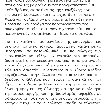
πολιτικός, προεκλογικά ή μετεκλογικά, δεν εξηγεί
στους πολίτες με ρεαλισμό την πραγματικότητα. Ότι
κάθε δρόμος, εκτός ή εντός της ευρωζώνης, είναι
εξαιρετικά δύσκολος και η φτώχεια θα επιμείνει στη
Χώρα για τουλάχιστον μια δεκαετία. Γιατί δεν έγινε
τίποτα που να προάγει την παραγωγικότητα της
οικονομίας τα τελευταία τριάντα χρόνια, κάτι που το
παρόν μνημόνιο διατείνεται ότι θέλει να διορθώσει.
Για την κατάντια του μοντέλου της οικονομίας που
από ένα , έστω και ισχνώς, παραγωγικό κατάντησε να
μετατραπεί σε καταναλωτικό, με τις ευλογίες των
ευρωπαϊκών και ελληνικών ηγεσιών στο παραπάνω
διάστημα. Για τον υπερδανεισμό από τις χρηματαγορές
και τη διόγκωση ενός αδηφάγου κράτους, κυρίως την
τελευταία δεκαετία, με αποτέλεσμα ο κύριος κλάδος
εργαζομένων στην Ελλάδα να αποτελούν πια οι…
δημόσιοι υπάλληλοι, που «τρώνε τα δανεικά και τον
ιδρώτα του ιδιώτη μισθωτού ή επιχειρηματία». Για την
έλλειψη πραγματικής θέλησης για την καταπολέμηση
της φοροδιαφυγής και της διαφθοράς, σφυρίζοντας
αδιάφορα οι πολιτικοί, οι οποίοι όμως δήλωσαν ότι τα
έφαγαν «μαζί με τους πολίτες», επειδή οι τελευταίοι