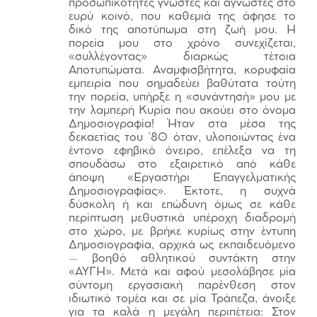
προσωπικότητες γνωστές και άγνωστες στο
ευρύ κοινό, που καθεμιά της άφησε το
δικό της αποτύπωμα στη ζωή μου. Η
πορεία μου στο χρόνο συνεχίζεται,
«συλλέγοντας» διαρκώς τέτοια
Αποτυπώματα. Αναμφισβήτητα, κορυφαία
εμπειρία που σημαδεύει βαθύτατα τούτη
την πορεία, υπήρξε η «συνάντησή» μου με
την λαμπερή Κυρία που ακούει στο όνομα
Δημοσιογραφία! Ήταν στα μέσα της
δεκαετίας του ’80 όταν, υλοποιώντας ένα
έντονο εφηβικό όνειρο, επέλεξα να τη
σπουδάσω στο εξαιρετικό από κάθε
άποψη «Εργαστήρι Επαγγελματικής
Δημοσιογραφίας». Έκτοτε, η συχνά
δύσκολη ή και επώδυνη όμως σε κάθε
περίπτωση μεθυστικά υπέροχη διαδρομή
στο χώρο, με βρήκε κυρίως στην έντυπη
Δημοσιογραφία, αρχικά ως εκπαιδευόμενο
– βοηθό αθλητικού συντάκτη στην
«ΑΥΓΗ». Μετά και αφού μεσολάβησε μία
σύντομη εργασιακή παρένθεση στον
ιδιωτικό τομέα και σε μία Τράπεζα, άνοιξε
για τα καλά η μεγάλη περιπέτεια: Στον