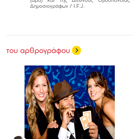
(άρα) και της Διεθνούς Ομοσπονδίας
Δημοσιογράφων / I.F.J.
του αρθρογράφου