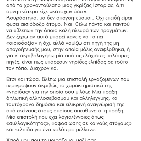
από το χρονοντούλαπο μιας γκρίζας Ιστορίας, ό,τι
αρνητικότερο είχε «καταχωνιάσει».
Κουράστηκα, μα δεν απογοητεύομαι.. Οχι επειδή είμαι
φύσει αισιόδοξο άτομο. Ναι, θέλω πάντα και παντού
να «βλέπω» την όποια καλή πλευρά των πραγμάτων.
Δεν ξέρω αν αυτό μπορεί κανείς να το πει
«αισιοδοξία» ή όχι, αλλά νομίζω ότι πηγή της μη
απογοήτευσής μου, στην οποία μόλις αναφέρθηκα, ή
για ν’ ακριβολογήσω μία από τις ελάχιστες πολύτιμες
πηγές, είναι πως υπάρχουν νησίδες ελπίδας σε τούτο
τον τόπο. Διαχρονικά.
Ετσι και τώρα: Βλέπω μια επιστολή εργαζομένων που
περιγράφουν ακριβώς τα χαρακτηριστικά της
«νησίδας» για την οποία σου μιλάω: Μια πράξη
δηλωτική αλληλοσεβασμού και αλληλεγγύης, και
ταυτόχρονα δημόσια και ειλικρινή αναγνώρισή της –
από εκείνους στους οποίους απευθύνεται η πράξη.
Μια επιστολή που έχει λόγια/έννοιες όπως
«συλλογικότητας», «αφοσίωσης σε κοινούς στόχους»
και «ελπίδα για ένα καλύτερο μέλλον».
Χαρά μου που τη μοιράζομαι μαζί σας: