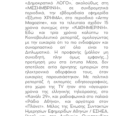
«Δημοκρατικό ΛΟΓΟ», ακολούθως στη
«ΜΕΣΗΜΒΡΙΝΗ», σε συνδρομητικά
περιοδικά, την εβδομαδιαία εφημερίδα
«Έξυπνο ΧΡΗΜΑ», στο περιοδικό «Army
Magazine», και τα τελευταία σχεδόν 15
χρόνια συνεχώς στην «ΚΑΘΗΜΕΡΙΝΗ».
Εδώ και τρία χρόνια καλύπτω το
Κοινοβουλευτικό ρεπορτάζ, ομολογώντας
με την ευκαιρία ότι το πιο ενδιαφέρον και
συναρπαστικό απ’ όλα είναι το
Διπλωματικό. Η προφανής (μάλλον μη
συνειδητή, πλην όμως εμφανής…)
προτίμησή μου στα έντυπα Μέσα, δεν
αποτέλεσε αιτία άρνησης εμπειριών στα
ηλεκτρονικά αδερφάκια τους, όταν
ευκαιρίες παρουσιάστηκαν. Με πολιτικό
ρεπορτάζ ή εκπομπές ειδησεογραφικές,
στο χώρο της TV ήταν στα «άγουρα»
χρόνια της ελληνικής τηλεόρασης, στο
«Κανάλι 29», και ραδιοφωνικά στο παλαιό
«Ράδιο Αθήνα», και αργότερα στον
«Πλάνετ». Μέλος της Ένωσης Συντακτών
Ημερησίων Εφημερίδων Αθηνών / ΕΣΗΕΑ,