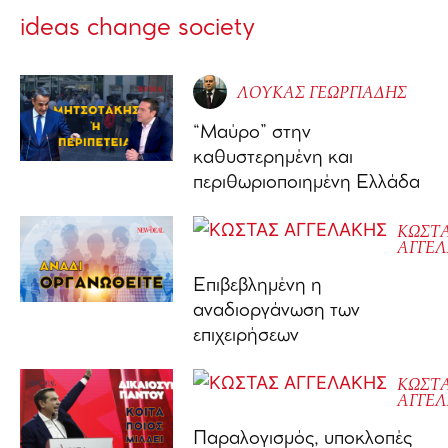
ideas change society
ΛΟΥΚΑΣ ΓΕΩΡΓΙΑΔΗΣ
“Μαύρο” στην
καθυστερημένη και
περιθωριοποιημένη Ελλάδα
ΚΩΣΤ
ΑΓΓΕ
Επιβεβλημένη η
αναδιοργάνωση των
επιχειρήσεων
ΚΩΣΤ
ΑΓΓΕ
Παραλογισμός, υποκλοπές