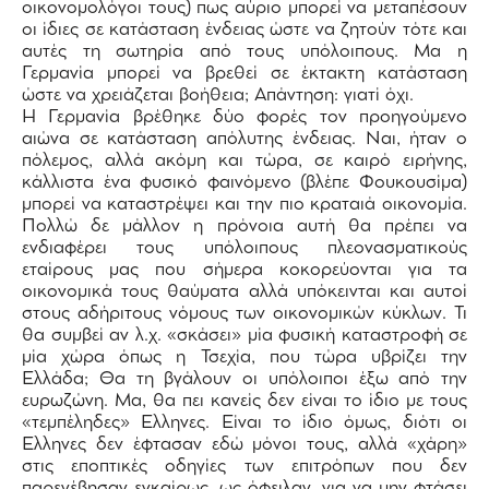
οικονομολόγοι τους) πως αύριο μπορεί να μεταπέσουν
οι ίδιες σε κατάσταση ένδειας ώστε να ζητούν τότε και
αυτές τη σωτηρία από τους υπόλοιπους. Μα η
Γερμανία μπορεί να βρεθεί σε έκτακτη κατάσταση
ώστε να χρειάζεται βοήθεια; Απάντηση: γιατί όχι.
Η Γερμανία βρέθηκε δύο φορές τον προηγούμενο
αιώνα σε κατάσταση απόλυτης ένδειας. Ναι, ήταν ο
πόλεμος, αλλά ακόμη και τώρα, σε καιρό ειρήνης,
κάλλιστα ένα φυσικό φαινόμενο (βλέπε Φουκουσίμα)
μπορεί να καταστρέψει και την πιο κραταιά οικονομία.
Πολλώ δε μάλλον η πρόνοια αυτή θα πρέπει να
ενδιαφέρει τους υπόλοιπους πλεονασματικούς
εταίρους μας που σήμερα κοκορεύονται για τα
οικονομικά τους θαύματα αλλά υπόκεινται και αυτοί
στους αδήριτους νόμους των οικονομικών κύκλων. Τι
θα συμβεί αν λ.χ. «σκάσει» μία φυσική καταστροφή σε
μία χώρα όπως η Τσεχία, που τώρα υβρίζει την
Ελλάδα; Θα τη βγάλουν οι υπόλοιποι έξω από την
ευρωζώνη. Μα, θα πει κανείς δεν είναι το ίδιο με τους
«τεμπέληδες» Eλληνες. Είναι το ίδιο όμως, διότι οι
Eλληνες δεν έφτασαν εδώ μόνοι τους, αλλά «χάρη»
στις εποπτικές οδηγίες των επιτρόπων που δεν
παρενέβησαν εγκαίρως, ως όφειλαν, για να μην φτάσει