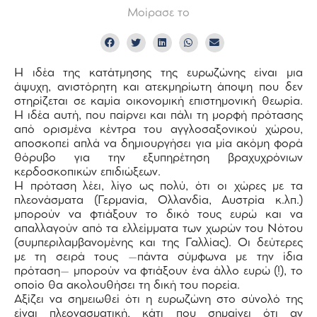
Μοίρασε το
Η ιδέα της κατάτμησης της ευρωζώνης είναι μια
άψυχη, ανιστόρητη και ατεκμηρίωτη άποψη που δεν
στηρίζεται σε καμία οικονομική επιστημονική θεωρία.
Η ιδέα αυτή, που παίρνει και πάλι τη μορφή πρότασης
από ορισμένα κέντρα του αγγλοσαξονικού χώρου,
αποσκοπεί απλά να δημιουργήσει για μία ακόμη φορά
θόρυβο για την εξυπηρέτηση βραχυχρόνιων
κερδοσκοπικών επιδιώξεων.
Η πρόταση λέει, λίγο ως πολύ, ότι οι χώρες με τα
πλεονάσματα (Γερμανία, Ολλανδία, Αυστρία κ.λπ.)
μπορούν να φτιάξουν το δικό τους ευρώ και να
απαλλαγούν από τα ελλείμματα των χωρών του Nότου
(συμπεριλαμβανομένης και της Γαλλίας). Οι δεύτερες
με τη σειρά τους –πάντα σύμφωνα με την ίδια
πρόταση– μπορούν να φτιάξουν ένα άλλο ευρώ (!), το
οποίο θα ακολουθήσει τη δική του πορεία.
Αξίζει να σημειωθεί ότι η ευρωζώνη στο σύνολό της
είναι πλεονασματική, κάτι που σημαίνει ότι αν