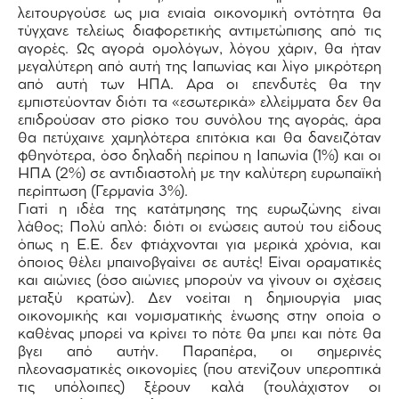
λειτουργούσε ως μια ενιαία οικονομική οντότητα θα
τύγχανε τελείως διαφορετικής αντιμετώπισης από τις
αγορές. Ως αγορά ομολόγων, λόγου χάριν, θα ήταν
μεγαλύτερη από αυτή της Ιαπωνίας και λίγο μικρότερη
από αυτή των ΗΠΑ. Aρα οι επενδυτές θα την
εμπιστεύονταν διότι τα «εσωτερικά» ελλείμματα δεν θα
επιδρούσαν στο ρίσκο του συνόλου της αγοράς, άρα
θα πετύχαινε χαμηλότερα επιτόκια και θα δανειζόταν
φθηνότερα, όσο δηλαδή περίπου η Ιαπωνία (1%) και οι
ΗΠΑ (2%) σε αντιδιαστολή με την καλύτερη ευρωπαϊκή
περίπτωση (Γερμανία 3%).
Γιατί η ιδέα της κατάτμησης της ευρωζώνης είναι
λάθος; Πολύ απλό: διότι οι ενώσεις αυτού του είδους
όπως η Ε.Ε. δεν φτιάχνονται για μερικά χρόνια, και
όποιος θέλει μπαινοβγαίνει σε αυτές! Είναι οραματικές
και αιώνιες (όσο αιώνιες μπορούν να γίνουν οι σχέσεις
μεταξύ κρατών). Δεν νοείται η δημιουργία μιας
οικονομικής και νομισματικής ένωσης στην οποία ο
καθένας μπορεί να κρίνει το πότε θα μπει και πότε θα
βγει από αυτήν. Παραπέρα, οι σημερινές
πλεονασματικές οικονομίες (που ατενίζουν υπεροπτικά
τις υπόλοιπες) ξέρουν καλά (τουλάχιστον οι