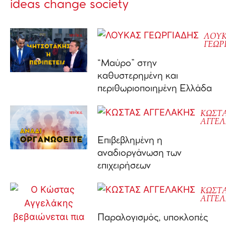
ideas change society
ΛΟΥ
ΓΕΩΡ
“Μαύρο” στην
καθυστερημένη και
περιθωριοποιημένη Ελλάδα
ΚΩΣΤ
ΑΓΓΕ
Επιβεβλημένη η
αναδιοργάνωση των
επιχειρήσεων
ΚΩΣΤ
ΑΓΓΕ
Παραλογισμός, υποκλοπές