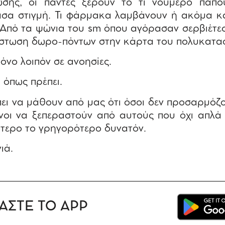
ωσης, οι πάντες ξέρουν το τι νούμερο παπ
άσα στιγμή. Τι φάρμακα λαμβάνουν ή ακόμα και
. (Από τα ψώνια του sm όπου αγόρασαν σερβιέτε
ίστωση δωρο-πόντων στην κάρτα του πολυκατα
όνο λοιπόν σε ανοησίες.
όπως πρέπει.
πει να μάθουν από μας ότι όσοι δεν προσαρμόζ
ένοι να ξεπεραστούν από αυτούς που όχι απ
ότερο το γρηγορότερο δυνατόν.
ιά.
ΑΣΤΕ ΤΟ APP