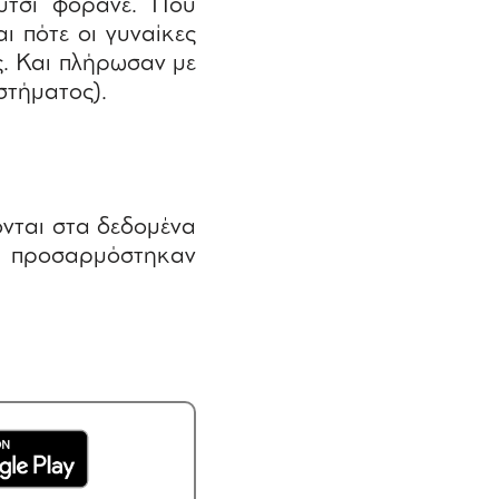
ούτσι φοράνε. Που
 πότε οι γυναίκες
ς. Και πλήρωσαν με
στήματος).
ονται στα δεδομένα
λά προσαρμόστηκαν