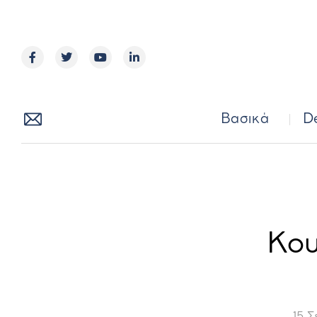
Βασικά
Βασικά
D
Κου
15 Σ