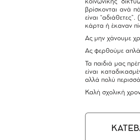
κοινωνικής δικτύ
βρίσκονται ανά π
είναι “αδιάθετες”
κάρτα ή έκαναν π
Ας μην χάνουμε χρ
Ας φερθούμε απλά 
Τα παιδιά μας πρέ
είναι καταδικασμ
αλλά πολύ περισσ
Καλή σχολική χρον
ΚΑΤΕΒ