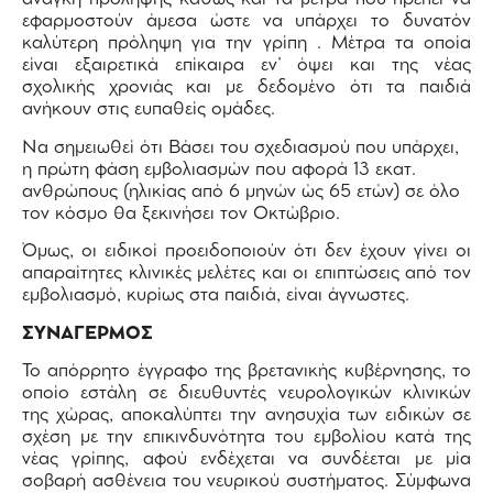
εφαρμοστούν άμεσα ώστε να υπάρχει το δυνατόν
καλύτερη πρόληψη για την γρίπη . Μέτρα τα οποία
είναι εξαιρετικά επίκαιρα εν’ όψει και της νέας
σχολικής χρονιάς και με δεδομένο ότι τα παιδιά
ανήκουν στις ευπαθείς ομάδες.
Να σημειωθεί ότι Βάσει του σχεδιασμού που υπάρχει,
η πρώτη φάση εμβολιασμών που αφορά 13 εκατ.
ανθρώπους (ηλικίας από 6 μηνών ώς 65 ετών) σε όλο
τον κόσμο θα ξεκινήσει τον Οκτώβριο.
Όμως, οι ειδικοί προειδοποιούν ότι δεν έχουν γίνει οι
απαραίτητες κλινικές μελέτες και οι επιπτώσεις από τον
εμβολιασμό, κυρίως στα παιδιά, είναι άγνωστες.
ΣΥΝΑΓΕΡΜΟΣ
Το απόρρητο έγγραφο της βρετανικής κυβέρνησης, το
οποίο εστάλη σε διευθυντές νευρολογικών κλινικών
της χώρας, αποκαλύπτει την ανησυχία των ειδικών σε
σχέση με την επικινδυνότητα του εμβολίου κατά της
νέας γρίπης, αφού ενδέχεται να συνδέεται με μία
σοβαρή ασθένεια του νευρικού συστήματος. Σύμφωνα