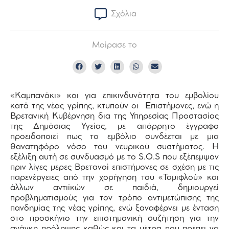
Σχόλια
Μοίρασε το
«Καμπανάκι» και για επικινδυνότητα του εμβολίου
κατά της νέας γρίπης, κτυπούν οι Επιστήμονες, ενώ η
Βρετανική Κυβέρνηση δια της Υπηρεσίας Προστασίας
της Δημόσιας Υγείας, με απόρρητο έγγραφο
προειδοποιεί πως το εμβόλιο συνδέεται με μια
θανατηφόρο νόσο του νευρικού συστήματος. Η
εξέλιξη αυτή σε συνδυασμό με το S.O.S που εξέπεμψαν
πριν λίγες μέρες Βρετανοί επιστήμονες σε σχέση με τις
παρενέργειες από την χορήγηση του «Ταμιφλού» και
άλλων αντιϊκών σε παιδιά, δημιουργεί
προβληματισμούς για τον τρόπο αντιμετώπισης της
πανδημίας της νέας γρίπης, ενώ ξαναφέρνει με ένταση
στο προσκήνιο την επιστημονική συζήτηση για την
ανάγκη πρόληψης καθώς και τα μέτρα που πρέπει να