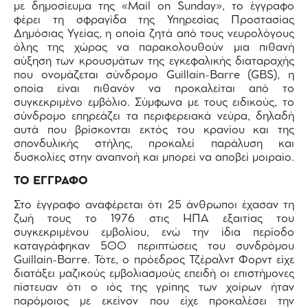
με δημοσίευμα της «Μail on Sunday», το έγγραφο
φέρει τη σφραγίδα της Υπηρεσίας Προστασίας
Δημόσιας Υγείας, η οποία ζητά από τους νευρολόγους
όλης της χώρας να παρακολουθούν μια πιθανή
αύξηση των κρουσμάτων της εγκεφαλικής διαταραχής
που ονομάζεται σύνδρομο Guillain-Βarre (GΒS), η
οποία είναι πιθανόν να προκαλείται από το
συγκεκριμένο εμβόλιο. Σύμφωνα με τους ειδικούς, το
σύνδρομο επηρεάζει τα περιφερειακά νεύρα, δηλαδή
αυτά που βρίσκονται εκτός του κρανίου και της
σπονδυλικής στήλης, προκαλεί παράλυση και
δυσκολίες στην αναπνοή και μπορεί να αποβεί μοιραίο.
ΤΟ ΕΓΓΡΑΦΟ
Στο έγγραφο αναφέρεται ότι 25 άνθρωποι έχασαν τη
ζωή τους το 1976 στις ΗΠΑ εξαιτίας του
συγκεκριμένου εμβολίου, ενώ την ίδια περίοδο
καταγράφηκαν 500 περιπτώσεις του συνδρόμου
Guillain-Βarre. Τότε, ο πρόεδρος Τζέραλντ Φορντ είχε
διατάξει μαζικούς εμβολιασμούς επειδή οι επιστήμονες
πίστευαν ότι ο ιός της γρίπης των χοίρων ήταν
παρόμοιος με εκείνον που είχε προκαλέσει την