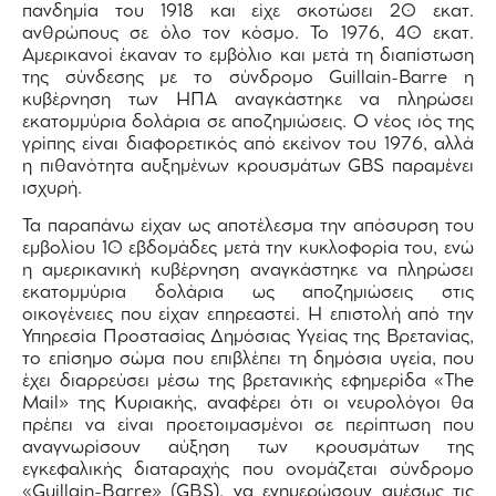
πανδημία του 1918 και είχε σκοτώσει 20 εκατ.
ανθρώπους σε όλο τον κόσμο. Το 1976, 40 εκατ.
Αμερικανοί έκαναν το εμβόλιο και μετά τη διαπίστωση
της σύνδεσης με το σύνδρομο Guillain-Βarre η
κυβέρνηση των ΗΠΑ αναγκάστηκε να πληρώσει
εκατομμύρια δολάρια σε αποζημιώσεις. Ο νέος ιός της
γρίπης είναι διαφορετικός από εκείνον του 1976, αλλά
η πιθανότητα αυξημένων κρουσμάτων GΒS παραμένει
ισχυρή.
Τα παραπάνω είχαν ως αποτέλεσμα την απόσυρση του
εμβολίου 10 εβδομάδες μετά την κυκλοφορία του, ενώ
η αμερικανική κυβέρνηση αναγκάστηκε να πληρώσει
εκατομμύρια δολάρια ως αποζημιώσεις στις
οικογένειες που είχαν επηρεαστεί. Η επιστολή από την
Υπηρεσία Προστασίας Δημόσιας Υγείας της Βρετανίας,
το επίσημο σώμα που επιβλέπει τη δημόσια υγεία, που
έχει διαρρεύσει μέσω της βρετανικής εφημερίδα «The
Mail» της Κυριακής, αναφέρει ότι οι νευρολόγοι θα
πρέπει να είναι προετοιμασμένοι σε περίπτωση που
αναγνωρίσουν αύξηση των κρουσμάτων της
εγκεφαλικής διαταραχής που ονομάζεται σύνδρομο
«Guillain-Barre» (GBS), να ενημερώσουν αμέσως τις