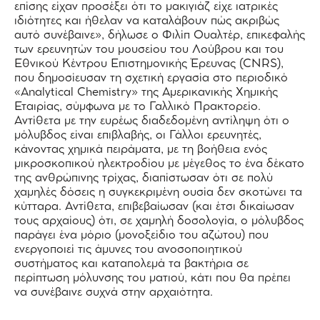
επίσης είχαν προσέξει ότι το μακιγιάζ είχε ιατρικές
ιδιότητες και ήθελαν να καταλάβουν πώς ακριβώς
αυτό συνέβαινε», δήλωσε ο Φιλίπ Ουαλτέρ, επικεφαλής
των ερευνητών του μουσείου του Λούβρου και του
Εθνικού Κέντρου Επιστημονικής Έρευνας (CNRS),
που δημοσίευσαν τη σχετική εργασία στο περιοδικό
«Analytical Chemistry» της Αμερικανικής Χημικής
Εταιρίας, σύμφωνα με το Γαλλικό Πρακτορείο.
Αντίθετα με την ευρέως διαδεδομένη αντίληψη ότι ο
μόλυβδος είναι επιβλαβής, οι Γάλλοι ερευνητές,
κάνοντας χημικά πειράματα, με τη βοήθεια ενός
μικροσκοπικού ηλεκτροδίου με μέγεθος το ένα δέκατο
της ανθρώπινης τρίχας, διαπίστωσαν ότι σε πολύ
χαμηλές δόσεις η συγκεκριμένη ουσία δεν σκοτώνει τα
κύτταρα. Αντίθετα, επιβεβαίωσαν (και έτσι δικαίωσαν
τους αρχαίους) ότι, σε χαμηλή δοσολογία, ο μόλυβδος
παράγει ένα μόριο (μονοξείδιο του αζώτου) που
ενεργοποιεί τις άμυνες του ανοσοποιητικού
συστήματος και καταπολεμά τα βακτήρια σε
περίπτωση μόλυνσης του ματιού, κάτι που θα πρέπει
να συνέβαινε συχνά στην αρχαιότητα.