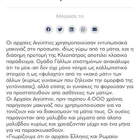
Μοίρασε το
Οι αρχαίες Αιγύπτιες χρησιμοποιούσαν εντυπωσιακά
μακιγιάζ στο πρόσωπο, ιδίως γύρω από τα μάτια, και η
διάσημη προτομή της Κλεοπάτρας αποτελεί κλασικό
παράδειγμα. Ομάδα Γάλλων επιστημόνων ανακάλυψε
ότι το μέικ-απ δεν είχε μόνο νόημα ως καλλωπιστικό
στοιχείο ή ως «φυλαχτό» από το «κακό μάτι» των
άλλων (κυρίως γυναικών που ζήλευαν την ομορφιά της
γειτόνισσας), αλλά επίσης οι γυναίκες το φορούσαν για
να προστατευθούν από ασθένειες των ματιών.
Οι Αρχαίοι Αιγύπτιοι, πριν περίπου 4.000 χρόνια,
παρήγαγαν μακιγιάζ που χρησιμοποιούσαν για να
τονίζουν και να διακοσμούν τα μάτια τους. Οι ουσίες
παράγονταν από μόλυβδο και μίγματα από άλατα
μολύβδου κυρίως και χρειάζονταν μέχρι και ένα μήνα
για να παρασκευασθούν.
«Γνωρίζουμε ότι οι αρχαίοι Έλληνες και Ρωμαίοι