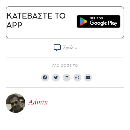
ΚΑΤΕΒΑΣΤΕ ΤΟ
APP
Σχόλια
Μοίρασε το
Admin