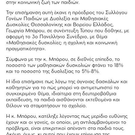
στην κοινωνική ζωή των παιδιών.
Την επισήμανση αυτή έκανε η πρόεδρος του Συλλόγου
Γονέων Παιδιών με Δυσλεξία και Μαθησιακές
Δυσκολίες Θεσσαλονίκης και Βορείου Ελλάδος,
Γεωργία Μπάρου, σε συνέντευξη Τύπου που δόθηκε, με
αφορμή το 3ο Πανελλήνιο Συνέδριο, με θέμα
«Μαθησιακές δυσκολίες: η σχολική και κοινωνική
πραγματικότητα».
Σύμφωνα με την κ. Μπάρου, σε διεθνές επίπεδο, το
ποσοστό των μαθησιακών δυσκολιών φτάνει το 18%
και το ποσοστό της δυσλεξίας το 5%-8%.
Η ίδια επισήμανε πως λόγω της άγνοιας δασκάλων και
καθηγητών για το πώς μπορεί να αντιμετωπιστεί το
συγκεκριμένο θέμα, ιδιαίτερα στη δευτεροβάθμια
εκπαίδευση, τα παιδιά αισθάνονται εκτεθειμένα και
θέλουν να σταματήσουν το σχολείο.
Η κ. Μπάρου, κατέληξε λέγοντας πως μερίδιο ευθύνης
έχουν και οι γονείς, οι οποίοι, μη αντιλαμβανόμενοι το
πρόβλημα, είναι επικριτικοί απέναντι στα παιδιά τους.
Ακόμη, όμως, κι αυτοί που έχουν επίγνωση της