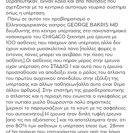
θεραπεύτηκαν, έγιναν καλά και από παθήσεις που
σχετίζονται με το κεντρικό αυτόνομο νευρικό σύστημα
όπως η υπέρταση.
Πάνω σε αυτόν τον προβληματισμό ο
Ελληνοαμερικανός γιατρός GEORGE BAKRIS MD
διευθυντής στο κέντρο υπέρτασης στο πανεπιστημιακό
νοσοκομείο του CHIGACO ξεκίνησε μια έρευνα με
100 ασθενείς που πάσχουν από υπέρταση αλλά δεν
έχουν κανένα μυοσκελετικό πόνο [πολλές φορές ο
έντονος πόνος μπορεί να ανεβάσει την πίεση του
ασθενή.].Οι ασθενείς που πήραν μέρος στην έρευνα
είχαν υπέρταση στο ΣΤΑΔΙΟ 1 και αυτό που η έρευνα
προσπαθούσε να αποδείξει είναι ο ρόλος του άτλαντα
του πρώτου αυχενικού σπονδύλου στην εξέλιξη της
υπέρτασης και άλλων παθήσεων[αλλά αυτό είναι θέμα
άλλου άρθρου]. Στην επιστήμη της χειροθεραπευτικής
ο άτλαντας και η περιοχή που ενώνεται ο εγκέφαλος με
τον νωτιαίο μυελό θεωρούνται πολύ σημαντικές
[μερικοί το παρομοιάζουν με το κουτί με τις ασφάλειες
του αυτοκινήτου].Η έρευνα ήταν διπλή τυφλή έρευνα
[από τις πιο αξιόπιστες ] και τα αποτελέσματα ήταν, ότι
στο 80% των ασθενών η υπέρταση έπεσε έως 28mm
of hg πράγμα που επιτυγχάνεται μόνο από την λήψη