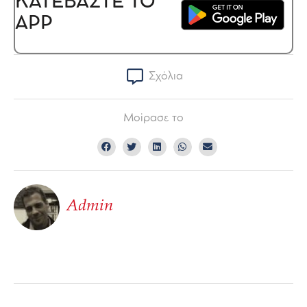
ΚΑΤΕΒΑΣΤΕ ΤΟ
APP
Σχόλια
Μοίρασε το
Admin