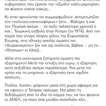
κυβερνήσεις που έχαναν την «έξωθεν καλή μαρτυρία»,
να φύγουν κακήν κακώς…
Κι όταν αρνούνταν να συμμορφωθούν, αντιμετώπιζαν
είτε «πολιτική κανονιοφόρων» (στο… Φάληρο ή και
τον Πειραιά ακόμα – τα πολύ παλαιότερα χρόνια) ή
και… Τουρκική εισβολή στην Κύπρο (το 1974). Από τον
καιρό που γίναμε πλήρες μέλος της Ευρωπαϊκής
Ένωσης, στις εθνικές απειλές είμαστε πιο
«θωρακισμένοι» (αν και όχι απόλυτα, βέβαια – μη το…
«δέσουμε» κι όλας)…
Αλλά στα οικονομικά ζητήματα είμαστε πιο
εξαρτημένοι! Μετά την ένταξη στο ευρώ, η εξάρτηση
αυτή αυξήθηκε ακόμα περισσότερο. Και μετά την
κρίση και τα μνημόνια, η εξάρτηση έγινε σχεδόν
απόλυτη…
Πολλοί, λοιπόν, ψάχνουν μέσα στη χώρα αφορμή για
να «φύγει» ο Τσίπρας πρόωρα. Να χάσει τη
δεδηλωμένη από το ίδιο το κόμμα του, να του φύγουν
οι ΑΝΕΛ, να πέσει από μεγάλο σκάνδαλο κλπ…