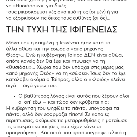
να «θυσιάσουν», για δικές
τους μικροκομματικές σκοπιμότητες (οι μέν) ή για
να εξορκίσουν τις δικές τους ευθύνες (οι δε)…
ΤΗΝ ΤΥΧΗ ΤΗΣ ΙΦΙΓΕΝΕΙΑΣ
Μόνο που η καημένη η Ιφιγένεια ήταν κατά τα
άλλα αθώα και την έσωσε ο «από μηχανής
Θεός»… Ενώ η κυβέρνηση Τσίπρα ΔΕΝ είναι αθώα,
οπότε κανείς δεν θα έχει και «τύψεις» να τη
«θυσιάσει»… Χώρια που δεν υπάρχει στις μέρες μας
«από μηχανής Θεός» να τη «σώσει». Ίσως δεν το έχει
καταλάβει ακόμα ο Τσίπρας, αλλά ο «κλοιός» κλείνει
σιγά – σιγά γύρω του.
Ο βαθύτερος λόγος είναι αυτός που ξέρουν όλοι
οι απ’ έξω – και τώρα δεν κρύβεται πια:
Η κυβέρνηση του ψηφίζει τα πάντα, υπογράφει τα
πάντα, αλλά δεν εφαρμόζει τίποτε! Σε κάποιες
περιπτώσεις, ακύρωσε τις μεταρρυθμίσεις ή ματαίωσε
τις αποκρατικοποιήσεις που είχαν κάνει οι
προηγούμενοι. Και αυτά που προσυπέγραψε τελικά η