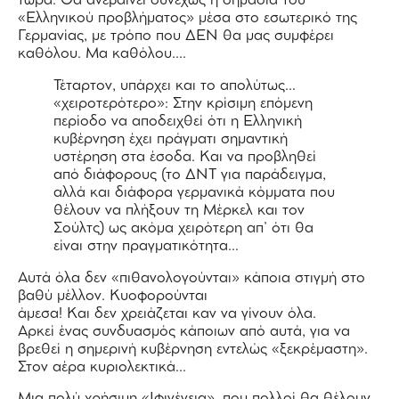
τώρα: Θα ανεβαίνει συνεχώς η σημασία του
«Ελληνικού προβλήματος» μέσα στο εσωτερικό της
Γερμανίας, με τρόπο που ΔΕΝ θα μας συμφέρει
καθόλου. Μα καθόλου….
Τέταρτον, υπάρχει και το απολύτως…
«χειροτερότερο»: Στην κρίσιμη επόμενη
περίοδο να αποδειχθεί ότι η Ελληνική
κυβέρνηση έχει πράγματι σημαντική
υστέρηση στα έσοδα. Και να προβληθεί
από διάφορους (το ΔΝΤ για παράδειγμα,
αλλά και διάφορα γερμανικά κόμματα που
θέλουν να πλήξουν τη Μέρκελ και τον
Σούλτς) ως ακόμα χειρότερη απ’ ότι θα
είναι στην πραγματικότητα…
Αυτά όλα δεν «πιθανολογούνται» κάποια στιγμή στο
βαθύ μέλλον. Κυοφορούνται
άμεσα! Και δεν χρειάζεται καν να γίνουν όλα.
Αρκεί ένας συνδυασμός κάποιων από αυτά, για να
βρεθεί η σημερινή κυβέρνηση εντελώς «ξεκρέμαστη».
Στον αέρα κυριολεκτικά…
Μια πολύ χρήσιμη «Ιφιγένεια», που πολλοί θα θέλουν