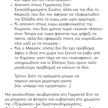
και τώρα θα τον «νοσταλγούν».
Απέναντι στους Γερμανούς (τον
Σοσιαλδημοκράτη Σούλτς, αλλά και την ίδια τη
Μέρκελ), που δεν τον άφησαν να «ξεφορτωθεί»
την Ελλάδα από το ευρώ μιαν ώρα αρχύτερα…
Κι απέναντι στους ευρω-γραφειοκράτες της
Κομισιόν, που δύο χρόνια τώρα «έκαναν πλάτες»
στον Τσίπρα και τώρα φαίνεται πως ψήφιζε τα
πάντα, αλλά δεν εφάρμοζε τίποτε και κορόιδευαν
όλοι μαζί με τα νούμερα…
Και ο Μακρόν, επίσης δεν θα έχει πρόβλημα:
Αφού ο ίδιος στη χώρα του ξεκινά να κόβει από
το δημόσιο, γιατί τάχα να του «κακοφανεί», αν
υποχρεωθούν και οι Έλληνες (που έχουν πολύ
μεγαλύτερο πρόβλημα) να κάνουν το ίδιο;
Τρίτον, διότι τα πράγματα μπορεί να
πάρουν ακόμα χειρότερη τροπή
(ναι, υπάρχει και «χειρότερη»…)
Να ακολουθήσει ακυβερνησία στη Γερμανία! Είτε να
μη μπορέσει να φτιαχτεί νέα κυβέρνηση στο χρώματα
της «Τζαμάϊκας» (με Χριστιανοδημοκράτες,