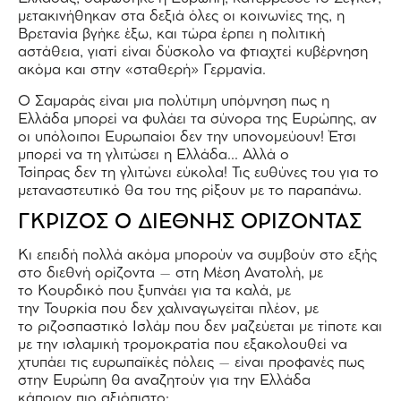
μετακινήθηκαν στα δεξιά όλες οι κοινωνίες της, η
Βρετανία βγήκε έξω, και τώρα έρπει η πολιτική
αστάθεια, γιατί είναι δύσκολο να φτιαχτεί κυβέρνηση
ακόμα και στην «σταθερή» Γερμανία.
Ο Σαμαράς είναι μια πολύτιμη υπόμνηση πως η
Ελλάδα μπορεί να φυλάει τα σύνορα της Ευρώπης, αν
οι υπόλοιποι Ευρωπαίοι δεν την υπονομεύουν! Έτσι
μπορεί να τη γλιτώσει η Ελλάδα… Αλλά ο
Τσίπρας δεν τη γλιτώνει εύκολα! Τις ευθύνες του για το
μεταναστευτικό θα του της ρίξουν με το παραπάνω.
ΓΚΡΙΖΟΣ Ο ΔΙΕΘΝΗΣ ΟΡΙΖΟΝΤΑΣ
Κι επειδή πολλά ακόμα μπορούν να συμβούν στο εξής
στο διεθνή ορίζοντα – στη Μέση Ανατολή, με
το Κουρδικό που ξυπνάει για τα καλά, με
την Τουρκία που δεν χαλιναγωγείται πλέον, με
το ριζοσπαστικό Ισλάμ που δεν μαζεύεται με τίποτε και
με την ισλαμική τρομοκρατία που εξακολουθεί να
χτυπάει τις ευρωπαϊκές πόλεις – είναι προφανές πως
στην Ευρώπη θα αναζητούν για την Ελλάδα
κάποιον πιο αξιόπιστο: