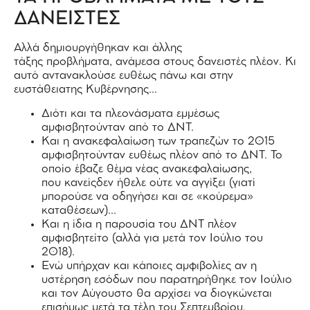
ΔΑΝΕΙΣΤΕΣ
Αλλά δημιουργήθηκαν και άλλης
τάξης προβλήματα, ανάμεσα στους δανειστές πλέον. Κι
αυτό αντανακλούσε ευθέως πάνω και στην
ευστάθειατης Κυβέρνησης…
Διότι και τα πλεονάσματα εμμέσως
αμφισβητούνταν από το ΔΝΤ.
Και η ανακεφαλαίωση των τραπεζών το 2015
αμφισβητούνταν ευθέως πλέον από το ΔΝΤ. Το
οποίο έβαζε θέμα νέας ανακεφαλαίωσης,
που κανείςδεν ήθελε ούτε να αγγίξει (γιατί
μπορούσε να οδηγήσει και σε «κούρεμα»
καταθέσεων)…
Και η ίδια η παρουσία του ΔΝΤ πλέον
αμφισβητείτο (αλλά για μετά τον Ιούλιο του
2018).
Ενώ υπήρχαν και κάποιες αμφιβολίες αν η
υστέρηση εσόδων που παρατηρήθηκε τον Ιούλιο
και τον Αύγουστο θα αρχίσει να διογκώνεται
επισήμως μετά τα τέλη του Σεπτεμβρίου,