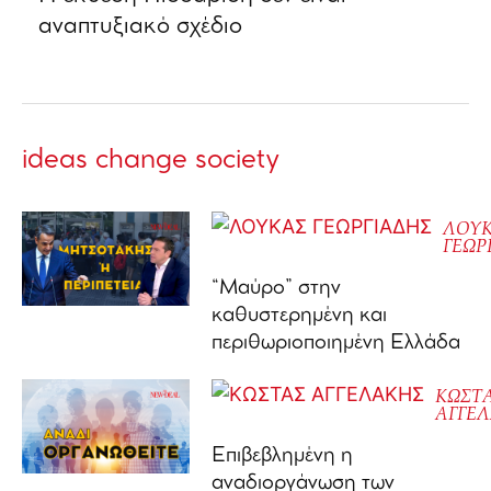
αναπτυξιακό σχέδιο
ideas change society
ΛΟΥ
ΓΕΩΡ
“Μαύρο” στην
καθυστερημένη και
περιθωριοποιημένη Ελλάδα
ΚΩΣΤ
ΑΓΓΕ
Επιβεβλημένη η
αναδιοργάνωση των