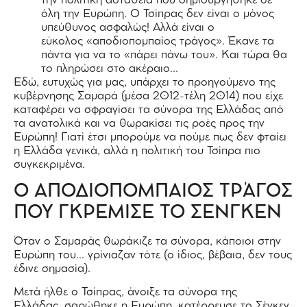
την πολιτική αστάθεια που δημιουργήθηκε σε
όλη την Ευρώπη. Ο Τσίπρας δεν είναι ο μόνος
υπεύθυνος ασφαλώς! Αλλά είναι ο
εύκολος «αποδιοπομπαίος τράγος». Έκανε τα
πάντα για να το «πάρει πάνω του». Και τώρα θα
το πληρώσει στο ακέραιο…
Εδώ, ευτυχώς για μας, υπάρχει το προηγούμενο της
κυβέρνησης Σαμαρά (μέσα 2012-τέλη 2014) που είχε
καταφέρει να σφραγίσει τα σύνορα της Ελλάδας από
τα ανατολικά και να θωρακίσει τις ροές προς την
Ευρώπη! Γιατί έτσι μπορούμε να πούμε πως δεν φταίει
η Ελλάδα γενικά, αλλά η πολιτική του Τσίπρα πιο
συγκεκριμένα.
Ο ΑΠΟΔΙΟΠΟΜΠΑΙΟΣ ΤΡΆΓΟΣ
ΠΟΥ ΓΚΡΕΜΙΣΕ ΤΟ ΣΕΝΓΚΕΝ
Όταν ο Σαμαράς θωράκιζε τα σύνορα, κάποιοι στην
Ευρώπη του… γρίνιαζαν τότε (ο ίδιος, βέβαια, δεν τους
έδινε σημασία).
Μετά ήλθε ο Τσίπρας, άνοιξε τα σύνορα της
Ελλάδας, σαρώθηκε η Ευρώπη, κατέρρευσε το Σέγκεν,