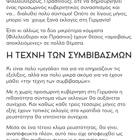
Φιλελεύθερους, Πράσινους), είτε να δημιουργηθεί
ένας προσωρινός κυβερνητικός συνασπισμός και
να… διαλυθεί πολύ σύντομα! Οπότε σε λίγους μήνες,
μπορεί να ΄χουμε ξανά εκλογές στη Γερμανία!
Έτσι κι αλλιώς τα δύο μικρότερα κόμματα
(Φιλελεύθεροι και Πράσινοι) έχουν θέσεις «αμοιβαίως
αποκλειόμενες» σε πολλά θέματα.
Η ΤΕΧΝΗ ΤΩΝ ΣΥΜΒΙΒΑΣΜΩΝ
Κι είναι πολύ «μεγάλα» πια για να επηρεάζουν τις
εξελίξεις, αλλά και πολύ μικρά ακόμα για να έχουν
μάθει «την τέχνη των συμβιβασμών».
Με ή χωρίς προσωρινή κυβέρνηση στη Γερμανία η
πιθανότητα σύντομα νέων εκλογών θα αυξάνεται
συνέχεια. Και καθώς κάθε τρείς τέσσερις μήνες στο
εξής έχουν τοπικές εκλογές στα κρατίδιά τους, η
ρευστότητα θα επιτείνεται συνέχεια.
Μέσα σε ένα τέτοιο κλίμα ρευστότητας, θα γίνει,
αναπόφευκτα πλέον, αυτό που είχε αποφευχθεί ως