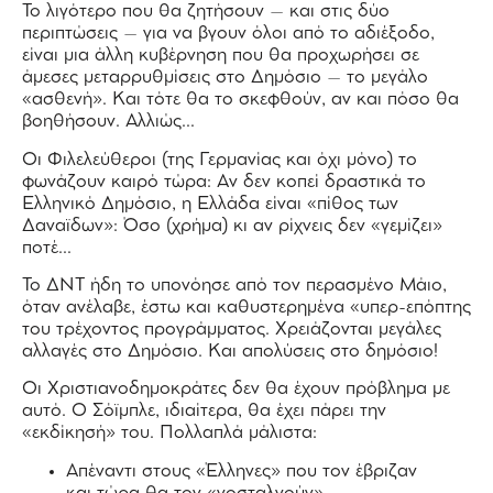
Το λιγότερο που θα ζητήσουν – και στις δύο
περιπτώσεις – για να βγουν όλοι από το αδιέξοδο,
είναι μια άλλη κυβέρνηση που θα προχωρήσει σε
άμεσες μεταρρυθμίσεις στο Δημόσιο – το μεγάλο
«ασθενή». Και τότε θα το σκεφθούν, αν και πόσο θα
βοηθήσουν. Αλλιώς…
Οι Φιλελεύθεροι (της Γερμανίας και όχι μόνο) το
φωνάζουν καιρό τώρα: Αν δεν κοπεί δραστικά το
Ελληνικό Δημόσιο, η Ελλάδα είναι «πίθος των
Δαναϊδων»: Όσο (χρήμα) κι αν ρίχνεις δεν «γεμίζει»
ποτέ…
Το ΔΝΤ ήδη το υπονόησε από τον περασμένο Μάιο,
όταν ανέλαβε, έστω και καθυστερημένα «υπερ-επόπτης
του τρέχοντος προγράμματος. Χρειάζονται μεγάλες
αλλαγές στο Δημόσιο. Και απολύσεις στο δημόσιο!
Οι Χριστιανοδημοκράτες δεν θα έχουν πρόβλημα με
αυτό. Ο Σόϊμπλε, ιδιαίτερα, θα έχει πάρει την
«εκδίκησή» του. Πολλαπλά μάλιστα:
Απέναντι στους «Έλληνες» που τον έβριζαν