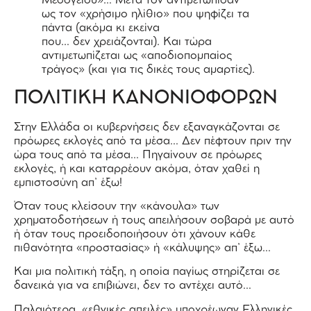
Μεσογείου»… Μετά τον αντιμετώπισαν
ως τον «χρήσιμο ηλίθιο» που ψηφίζει τα
πάντα (ακόμα κι εκείνα
που… δεν χρειάζονται). Και τώρα
αντιμετωπίζεται ως «αποδιοπομπαίος
τράγος» (και για τις δικές τους αμαρτίες).
ΠΟΛΙΤΙΚΗ ΚΑΝΟΝΙΟΦΟΡΩΝ
Στην Ελλάδα οι κυβερνήσεις δεν εξαναγκάζονται σε
πρόωρες εκλογές από τα μέσα… Δεν πέφτουν πριν την
ώρα τους από τα μέσα… Πηγαίνουν σε πρόωρες
εκλογές, ή και καταρρέουν ακόμα, όταν χαθεί η
εμπιστοσύνη απ’ έξω!
Όταν τους κλείσουν την «κάνουλα» των
χρηματοδοτήσεων ή τους απειλήσουν σοβαρά με αυτό
ή όταν τους προειδοποιήσουν ότι χάνουν κάθε
πιθανότητα «προστασίας» ή «κάλυψης» απ’ έξω…
Και μια πολιτική τάξη, η οποία παγίως στηρίζεται σε
δανεικά για να επιβιώνει, δεν το αντέχει αυτό…
Παλαιότερα, «εθνικές απειλές» υποχρέωναν Ελληνικές