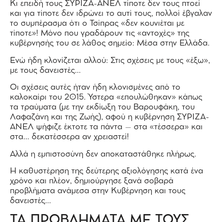
Κι επειδή τους ΣΥΡΙΖΑ-ΑΝΕΛ τίποτε δεν τους πτοεί
και για τίποτε δεν ιδρώνει το αυτί τους, πολλοί έβγαλαν
το συμπέρασμα ότι ο Τσίπρας «δεν κουνιέται με
τίποτε»! Μόνο που γραδάρουν τις «αντοχές» της
κυβέρνησής του σε λάθος σημείο: Μέσα στην Ελλάδα.
Ενώ ήδη κλονίζεται αλλού: Στις σχέσεις με τους «έξω»,
με τους δανειστές…
Οι σχέσεις αυτές ήταν ήδη κλονισμένες από το
καλοκαίρι του 2015. Ύστερα «επουλώθηκαν» κάπως
τα τραύματα (με την εκδίωξη του Βαρουφάκη, του
Λαφαζάνη και της Ζωής), αφού η κυβέρνηση ΣΥΡΙΖΑ-
ΑΝΕΛ ψήφιζε έκτοτε τα πάντα – στα «τέσσερα» και
στα… δεκατέσσερα αν χρειαστεί!
Αλλά η εμπιστοσύνη δεν αποκαταστάθηκε πλήρως.
Η καθυστέρηση της δεύτερης αξιολόγησης κατά ένα
χρόνο και πλέον, δημιούργησε ξανά σοβαρά
προβλήματα ανάμεσα στην Κυβέρνηση και τους
δανειστές…
ΤΑ ΠΡΟΒΛΗΜΑΤΑ ΜΕ ΤΟΥΣ