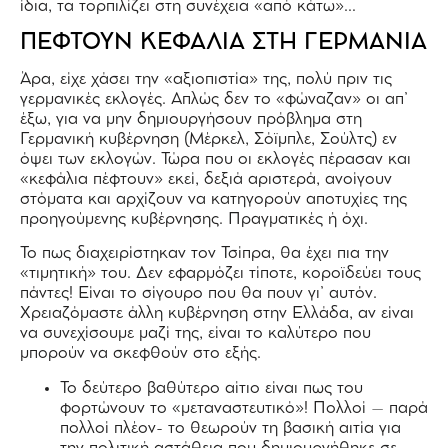
ίδια, τα τορπιλίζει στη συνέχεια «από κάτω»…
ΠΕΦΤΟΥΝ ΚΕΦΑΛΙΑ ΣΤΗ ΓΕΡΜΑΝΙΑ
Άρα, είχε χάσει την «αξιοπιστία» της, πολύ πριν τις
γερμανικές εκλογές. Απλώς δεν το «φώναζαν» οι απ’
έξω, για να μην δημιουργήσουν πρόβλημα στη
Γερμανική κυβέρνηση (Μέρκελ, Σόϊμπλε, Σούλτς) εν
όψει των εκλογών. Τώρα που οι εκλογές πέρασαν και
«κεφάλια πέφτουν» εκεί, δεξιά αριστερά, ανοίγουν
στόματα και αρχίζουν να κατηγορούν αποτυχίες της
προηγούμενης κυβέρνησης. Πραγματικές ή όχι.
Το πως διαχειρίστηκαν τον Τσίπρα, θα έχει πια την
«τιμητική» του. Δεν εφαρμόζει τίποτε, κοροϊδεύει τους
πάντες! Είναι το σίγουρο που θα πουν γι’ αυτόν.
Χρειαζόμαστε άλλη κυβέρνηση στην Ελλάδα, αν είναι
να συνεχίσουμε μαζί της, είναι το καλύτερο που
μπορούν να σκεφθούν στο εξής.
Το δεύτερο βαθύτερο αίτιο είναι πως του
φορτώνουν το «μεταναστευτικό»! Πολλοί – παρά
πολλοί πλέον- το θεωρούν τη βασική αιτία για