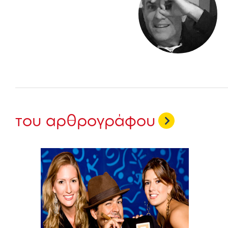
του αρθρογράφου