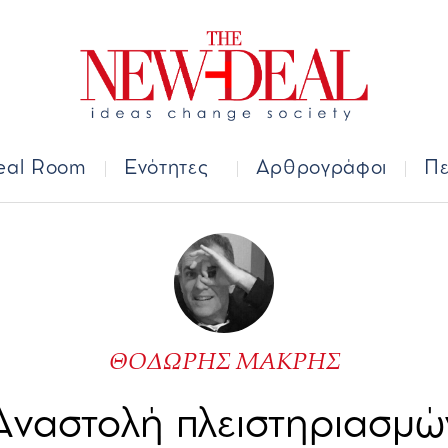
Deal Room
Ενότητες
Αρθρογράφοι
Π
eal Room
Ενότητες
Αρθρογράφοι
Πε
ΘΟΔΩΡHΣ ΜΑΚΡΗΣ
Αναστολή πλειστηριασμώ