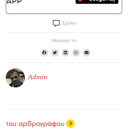
APP
Σχόλια
Μοίρασε το
Admin
του αρθρογράφου