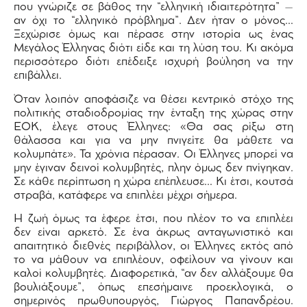
που γνώριζε σε βάθος την “ελληνική ιδιαιτερότητα” –
αν όχι το “ελληνικό πρόβλημα”. Δεν ήταν ο μόνος…
Ξεχώρισε όμως και πέρασε στην ιστορία ως ένας
Μεγάλος Έλληνας διότι είδε και τη λύση του. Κι ακόμα
περισσότερο διότι επέδειξε ισχυρή βούληση να την
επιβάλλει.
Όταν λοιπόν αποφάσιζε να θέσει κεντρικό στόχο της
πολιτικής σταδιοδρομίας την ένταξη της χώρας στην
ΕΟΚ, έλεγε στους Έλληνες: «Θα σας ρίξω στη
θάλασσα και για να μην πνιγείτε θα μάθετε να
κολυμπάτε». Τα χρόνια πέρασαν. Οι Έλληνες μπορεί να
μην έγιναν δεινοί κολυμβητές, πλην όμως δεν πνίγηκαν.
Σε κάθε περίπτωση η χώρα επέπλευσε… Κι έτσι, κουτσά
στραβά, κατάφερε να επιπλέει μέχρι σήμερα.
Η ζωή όμως τα έφερε έτσι, που πλέον το να επιπλέει
δεν είναι αρκετό. Σε ένα άκρως ανταγωνιστικό και
απαιτητικό διεθνές περιβάλλον, οι Έλληνες εκτός από
το να μάθουν να επιπλέουν, οφείλουν να γίνουν και
καλοί κολυμβητές. Διαφορετικά, “αν δεν αλλάξουμε θα
βουλιάξουμε”, όπως επεσήμαινε προεκλογικά, ο
σημερινός πρωθυπουργός, Γιώργος Παπανδρέου.