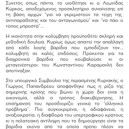
Συνετός όπως πάντα, το υιοθέτησε κι ο Λεωνίδας
Κύρκος, αποδεχόμενος προσκλητήριο συναίνεσης επί
τη βάση αρχών “για να γκρεμιστούν τα τείχη της
αντιπαράθεσης και του ανταγωνισμού” και “να πάει ο
τόπος μπροστά”…
Η ικανότητα στην κολύμβηση προϋποθέτει σκληρή και
μεθοδική δουλειά. Κυρίως όμως απαιτεί την απαλλαγή
από κάθε λογής βαρίδια που εμποδίζουν τον…
κολυμβητή σε καλές επιδόσεις. Πρόκειται για τα
διαχρονικά βαρίδια που κουβαλούσε κι οι
μεταγενέστεροι του Κωνσταντίνου Καραμανλή δεν
αποτίναξαν.
Στο υπουργικό Συμβούλιο της περασμένης Κυριακής, ο
Γιώργος Παπανδρέου αποφάνθηκε πως η ρίζα της
σημερινής κρίσης που βιώνει η χώρα δεν είναι η
οικονομία, αλλά ο τρόπος διακυβέρνησης. Η
επισήμανσή του προσδιορίζει γενικά το “ελληνικό
πρόβλημα”. Πιο συγκεκριμένα, η αδιαφάνεια, η
αναξιοκρατία, η διαφθορά του υπερτροφικού κράτους
κι η πελατειακή αντίληψη που το δημιούργησε είναι τα
βαρίδια εκείνα από τα οποία πρέπει πλέον να