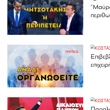
“Μαύρο
περιθω
Επιβεβ
επιχει
Παραλο