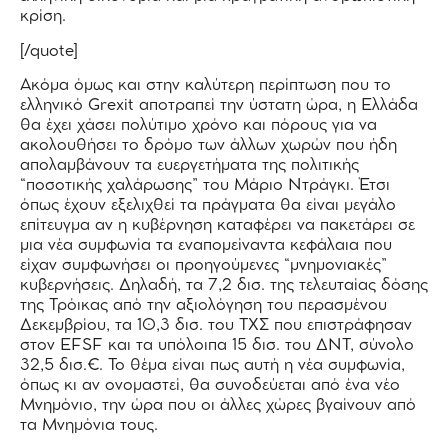
κρίση.
[/quote]
Ακόμα όμως και στην καλύτερη περίπτωση που το
ελληνικό Grexit αποτραπεί την ύστατη ώρα, η Ελλάδα
θα έχει χάσει πολύτιμο χρόνο και πόρους για να
ακολουθήσει το δρόμο των άλλων χωρών που ήδη
απολαμβάνουν τα ευεργετήματα της πολιτικής
“ποσοτικής χαλάρωσης” του Μάριο Ντράγκι. Έτσι
όπως έχουν εξελιχθεί τα πράγματα θα είναι μεγάλο
επίτευγμα αν η κυβέρνηση καταφέρει να πακετάρει σε
μια νέα συμφωνία τα εναπομείναντα κεφάλαια που
είχαν συμφωνήσει οι προηγούμενες “μνημονιακές”
κυβερνήσεις. Δηλαδή, τα 7,2 δισ. της τελευταίας δόσης
της Τρόικας από την αξιολόγηση του περασμένου
Δεκεμβρίου, τα 10,3 δισ. του ΤΧΣ που επιστράφησαν
στον EFSF και τα υπόλοιπα 15 δισ. του ΔΝΤ, σύνολο
32,5 δισ.€. Το θέμα είναι πως αυτή η νέα συμφωνία,
όπως κι αν ονομαστεί, θα συνοδεύεται από ένα νέο
Μνημόνιο, την ώρα που οι άλλες χώρες βγαίνουν από
τα Μνημόνια τους.