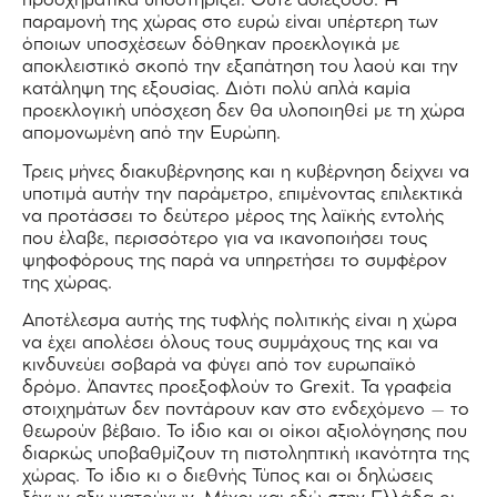
προσχηματικά υποστηρίζει. Ούτε αδιέξοδο. Η
παραμονή της χώρας στο ευρώ είναι υπέρτερη των
όποιων υποσχέσεων δόθηκαν προεκλογικά με
αποκλειστικό σκοπό την εξαπάτηση του λαού και την
κατάληψη της εξουσίας. Διότι πολύ απλά καμία
προεκλογική υπόσχεση δεν θα υλοποιηθεί με τη χώρα
απομονωμένη από την Ευρώπη.
Τρεις μήνες διακυβέρνησης και η κυβέρνηση δείχνει να
υποτιμά αυτήν την παράμετρο, επιμένοντας επιλεκτικά
να προτάσσει το δεύτερο μέρος της λαϊκής εντολής
που έλαβε, περισσότερο για να ικανοποιήσει τους
ψηφοφόρους της παρά να υπηρετήσει το συμφέρον
της χώρας.
Αποτέλεσμα αυτής της τυφλής πολιτικής είναι η χώρα
να έχει απολέσει όλους τους συμμάχους της και να
κινδυνεύει σοβαρά να φύγει από τον ευρωπαϊκό
δρόμο. Άπαντες προεξοφλούν το Grexit. Τα γραφεία
στοιχημάτων δεν ποντάρουν καν στο ενδεχόμενο – το
θεωρούν βέβαιο. Το ίδιο και οι οίκοι αξιολόγησης που
διαρκώς υποβαθμίζουν τη πιστοληπτική ικανότητα της
χώρας. Το ίδιο κι ο διεθνής Τύπος και οι δηλώσεις