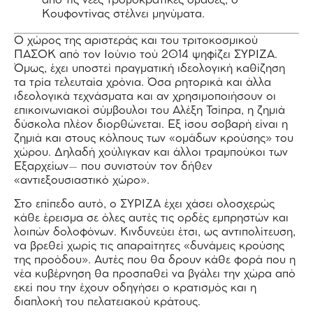
από τις νέες τρομοκρατικές ομάδες, ο
Κουφοντίνας στέλνει μηνύματα.
Ο χώρος της αριστεράς και του τριτοκοσμικού
ΠΑΣΟΚ από τον Ιούνιο τού 2014 ψηφίζει ΣΥΡΙΖΑ.
Όμως, έχει υποστεί πραγματική ιδεολογική καθίζηση
τα τρία τελευταία χρόνια. Όσα ρητορικά και άλλα
ιδεολογικά τεχνάσματα και αν χρησιμοποιήσουν οι
επικοινωνιακοί σύμβουλοι του Αλέξη Τσίπρα, η ζημιά
δύσκολα πλέον διορθώνεται. Εξ ίσου σοβαρή είναι η
ζημιά και στους κόλπους των «ομάδων κρούσης» του
χώρου. Δηλαδή χούλιγκαν και άλλοι τραμπούκοι των
Εξαρχείων– που συνιστούν τον δήθεν
«αντιεξουσιαστικό χώρο».
Στο επίπεδο αυτό, ο ΣΥΡΙΖΑ έχει χάσει ολοσχερώς
κάθε έρεισμα σε όλες αυτές τις ορδές εμπρηστών και
λοιπών δολοφόνων. Κινδυνεύει έτσι, ως αντιπολίτευση,
να βρεθεί χωρίς τις απαραίτητες «δυνάμεις κρούσης
της προόδου». Αυτές που θα δρουν κάθε φορά που η
νέα κυβέρνηση θα προσπαθεί να βγάλει την χώρα από
εκεί που την έχουν οδηγήσει ο κρατισμός και η
διαπλοκή του πελατειακού κράτους.