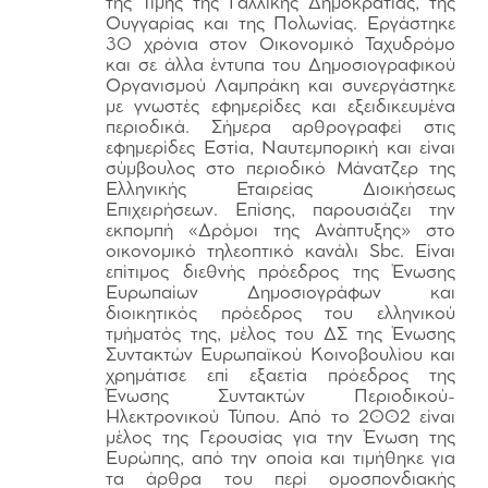
της Τιμής της Γαλλικής Δημοκρατίας, της
Ουγγαρίας και της Πολωνίας. Εργάστηκε
30 χρόνια στον Οικονομικό Ταχυδρόμο
και σε άλλα έντυπα του Δημοσιογραφικού
Οργανισμού Λαμπράκη και συνεργάστηκε
με γνωστές εφημερίδες και εξειδικευμένα
περιοδικά. Σήμερα αρθρογραφεί στις
εφημερίδες Εστία, Ναυτεμπορική και είναι
σύμβουλος στο περιοδικό Μάνατζερ της
Ελληνικής Εταιρείας Διοικήσεως
Επιχειρήσεων. Επίσης, παρουσιάζει την
εκπομπή «Δρόμοι της Ανάπτυξης» στο
οικονομικό τηλεοπτικό κανάλι Sbc. Είναι
επίτιμος διεθνής πρόεδρος της Ένωσης
Ευρωπαίων Δημοσιογράφων και
διοικητικός πρόεδρος του ελληνικού
τμήματός της, μέλος του ΔΣ της Ένωσης
Συντακτών Ευρωπαϊκού Κοινοβουλίου και
χρημάτισε επί εξαετία πρόεδρος της
Ένωσης Συντακτών Περιοδικού-
Ηλεκτρονικού Τύπου. Από το 2002 είναι
μέλος της Γερουσίας για την Ένωση της
Ευρώπης, από την οποία και τιμήθηκε για
τα άρθρα του περί ομοσπονδιακής