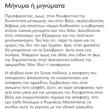
Μήνυμα ή μηνύματα
Προσφέροντας, όμως, στον Κουφοντίνα την
δυνατότητα μεταγωγής του στον Βόλο, ακολουθώντας
βεβαίως μία απολύτως νόμιμη διαδικασία, η κυβέρνηση
στέλνει κάποια μηνύματα εκεί που θέλει. Απευθύνεται
στον υπόκοσμο των Εξαρχείων και του πολιτικού
χουλιγκανισμού. Τού λέει ότι, παρά τα έργα και τις
ημέρες της, δεν τον έχει ξεχάσει. Άρα, όταν χρειαστεί,
θα μπορέσουν να τα ξαναβρούν. Αυτό είναι ένα
σενάριο. Υπάρχουν όμως και άλλα, που είδαν το φως
της δημοσιότητας στην ηλεκτρονική έκδοση της
εφημερίδας
Νέα.
Ιδού τί αναφέρουν:
Η αλήθεια είναι ότι ξένισε πολλούς η απόφαση του
υπουργείου Δικαιοσύνης να ενεργοποιήσει μία
απόφαση του αρμόδιου Συμβουλίου που είναι
άγνωστο πότε ελήφθη. Διότι, αν είχαν αποφασίσει πριν
από έναν μήνα για την μεταγωγή του Κουφοντίνα στον
Βόλο και ενεργοποίησαν σήμερα την απόφαση, τότε
έχει κάθε δικαίωμα ο Κυριάκος Μητσοτάκης να
συνδέει αυτό το γεγονός με την εθνική τραγωδία.