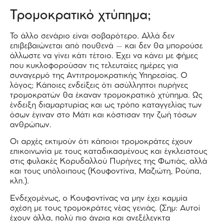
Τρομοκρατικό χτύπημα;
Το άλλο σενάριο είναι σοβαρότερο. Αλλά δεν
επιβεβαιώνεται από πουθενά – και δεν θα μπορούσε
άλλωστε να γίνει κάτι τέτοιο. Έχει να κάνει με φήμες
που κυκλοφορούσαν τις τελευταίες ημέρες για
συναγερμό της Αντιτρομοκρατικής Υπηρεσίας. Ο
λόγος; Κάποιες ενδείξεις ότι ασύλληπτοι πυρήνες
τρομοκρατών θα έκαναν τρομοκρατικό χτύπημα. Ως
ένδειξη διαμαρτυρίας και ως τρόπο καταγγελίας των
όσων έγιναν στο Μάτι και κόστισαν την ζωή τόσων
ανθρώπων.
Οι αρχές εκτιμούν ότι κάποιοι τρομοκράτες έχουν
επικοινωνία με τους καταδικασμένους και έγκλειστους
στις φυλακές Κορυδαλλού Πυρήνες της Φωτιάς, αλλά
και τους υπόλοιπους (Κουφοντίνα, Μαζιώτη, Ρούπα,
κλπ.).
Ενδεχομένως, ο Κουφοντίνας να μην έχει καμμία
σχέση με τους τρομοκράτες νέας γενιάς. (Σημ: Αυτοί
έχουν άλλα, πολύ πιο άγρια και ανεξέλεγκτα