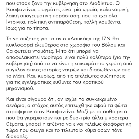
που «τσάκιζαν» την κυβέρνηση στο Διαδίκτυο. Ο
Κουφοντίνας …αγρότης είναι μία ωραία, καλοκαιρινή,
λαϊκή απογευματινή παράσταση, που τα έχει όλα.
Ίντριγκα, πολιτική αντιπαράθεση, πολλή κουβέντα,
ίσως για το τίποτα.
Το να συζητάς για το αν ο «Λουκάς» της 17Ν θα
κυκλοφορεί ελεύθερος στα χωράφια του Βόλου και
θα φυτεύει ντομάτες. Ή το ότι μπορεί να
αποφυλακιστεί νωρίτερα, είναι πολύ καλύτερο (για την
κυβέρνηση) από το να είναι η επικαιρότητα γεμάτη από
συγκλονιστικές ιστορίες νεκρών και διασωθέντων από
το Μάτι. Και, κυρίως, από τις ατελείωτες συζητήσεις
για τις εγκληματικές ευθύνες του κρατικού
μηχανισμού.
Και είναι σίγουρο ότι, αν ισχύει το συγκεκριμένο
σενάριο, ο στόχος αυτός επιτεύχθηκε αφού τα φώτα
στράφηκαν στον Κουφοντίνα. Μαζί με τα αυθαίρετα
που θα γκρεμιστούν και με δυο-τρία άλλα μικρότερα
θέματα, μπορεί η ατζέντα να είναι τελείως διαφορετική
τώρα που φεύγει και το τελευταίο κύμα όσων πάνε
διακοπές.