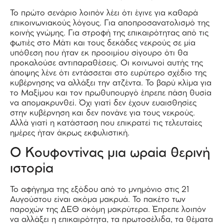
Το πρώτο σενάριο λοιπόν λέει ότι έγινε για καθαρά
επικοινωνιακούς λόγους. Για αποπροσανατολισμό της
κοινής γνώμης. Για στροφή της επικαιρότητας από τις
φωτιές στο Μάτι και τους δεκάδες νεκρούς σε μία
υπόθεση που ήταν εκ προοιμίου σίγουρο ότι θα
προκαλούσε αντιπαραθέσεις. Οι κοινωνοί αυτής της
άποψης λένε ότι εντάσσεται στο ευρύτερο σχέδιο της
κυβέρνησης να αλλάξει την ατζέντα. Το βαρύ κλίμα για
το Μαξίμου και τον πρωθυπουργό έπρεπε πάση θυσία
να απομακρυνθεί. Όχι γιατί δεν έχουν ευαισθησίες
στην κυβέρνηση και δεν πονάνε για τους νεκρούς.
Αλλά γιατί η κατάσταση που επικρατεί τις τελευταίες
ημέρες ήταν άκρως εκφυλιστική.
Ο Κουφοντίνας μια ωραία θερινή
ιστορία
Το αφήγημα της εξόδου από το μνημόνιο στις 21
Αυγούστου είναι ακόμα μακρυά. Το πακέτο των
παροχών της ΔΕΘ ακόμη μακρύτερα. Έπρεπε λοιπόν
να αλλάξει η επικαιρότητα, τα πρωτοσέλιδα, τα θέματα