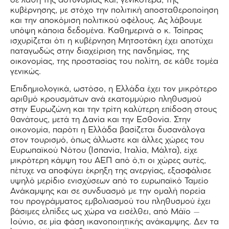
σε λάθη της αστυνομίας και, γενικότερα, της
κυβέρνησης, με στόχο την πολιτική αποσταθεροποίηση
και την αποκόμιση πολιτικού οφέλους. Ας λάβουμε
υπόψη κάποια δεδομένα. Καθημερινά ο κ. Τσίπρας
ισχυρίζεται ότι η κυβέρνηση Μητσοτάκη έχει αποτύχει
παταγωδώς στην διαχείριση της πανδημίας, της
οικονομίας, της προστασίας του πολίτη, σε κάθε τομέα
γενικώς.
Επιδημιολογικά, ωστόσο, η Ελλάδα έχει τον μικρότερο
αριθμό κρουσμάτων ανά εκατομμύριο πληθυσμού
στην Ευρωζώνη και την τρίτη καλύτερη επίδοση στους
θανάτους, μετά τη Δανία και την Εσθονία. Στην
οικονομία, παρότι η Ελλάδα βασίζεται δυσανάλογα
στον τουρισμό, όπως άλλωστε και άλλες χώρες του
Ευρωπαϊκού Νότου (Ισπανία, Ιταλία, Μάλτα), είχε
μικρότερη κάμψη του ΑΕΠ από ό,τι οι χώρες αυτές,
πέτυχε να αποφύγει έκρηξη της ανεργίας, εξασφάλισε
υψηλό μερίδιο ενισχύσεων από το ευρωπαϊκό Ταμείο
Ανάκαμψης και σε συνδυασμό με την ομαλή πορεία
του προγράμματος εμβολιασμού του πληθυσμού έχει
βάσιμες ελπίδες ως χώρα να εισέλθει, από Μάϊο –
Ιούνιο, σε μία φάση ικανοποιητικής ανάκαμψης. Δεν τα