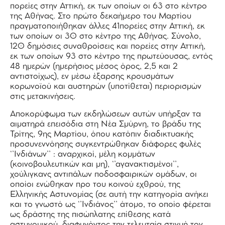
πορείες στην Αττική, εκ των οποίων οι 63 στο κέντρο
της Αθήνας. Στο πρώτο δεκαήμερο του Μαρτίου
πραγματοποιήθηκαν άλλες 41πορείες στην Αττική, εκ
των οποίων οι 30 στο κέντρο της Αθήνας. Σύνολο,
120 δημόσιες συναθροίσεις και πορείες στην Αττική,
εκ των οποίων 93 στο κέντρο της πρωτεύουσας, εντός
48 ημερών (ημερήσιος μέσος όρος, 2,5 και 2
αντιστοίχως), εν μέσω έξαρσης κρουσμάτων
κορωνοϊού και αυστηρών (υποτίθεται) περιορισμών
στις μετακινήσεις.
Αποκορύφωμα των εκδηλώσεων αυτών υπήρξαν τα
αιματηρά επεισόδια στη Νέα Σμύρνη, το βράδυ της
Τρίτης, 9ης Μαρτίου, όπου κατόπιν διαδικτυακής
προσυνεννόησης συγκεντρώθηκαν διάφορες φυλές
‘’Ινδιάνων’’ : αναρχικοί, μέλη κομμάτων
(κοινοβουλευτικών και μη), ‘’αγανακτισμένοι’’,
χούλιγκανς αντιπάλων ποδοσφαιρικών ομάδων, οι
οποίοι ενώθηκαν προ του κοινού εχθρού, της
Ελληνικής Αστυνομίας (σε αυτή την κατηγορία ανήκει
και το γνωστό ως ‘’Ινδιάνος’’ άτομο, το οποίο φέρεται
ως δράστης της πισώπλατης επίθεσης κατά
αστυνομικού, διαφυγόντος την τελευταία στιγμή τον