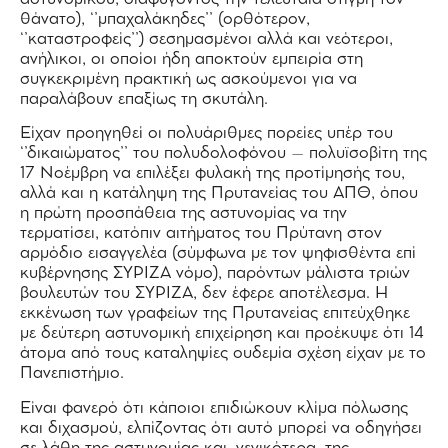
θάνατο), ‘’μπαχαλάκηδες’’ (ορθότερον,
‘’καταστροφείς’’) σεσημασμένοι αλλά και νεότεροι,
ανήλικοι, οι οποίοι ήδη αποκτούν εμπειρία στη
συγκεκριμένη πρακτική ως ασκούμενοι για να
παραλάβουν επαξίως τη σκυτάλη.
Είχαν προηγηθεί οι πολυάριθμες πορείες υπέρ του
‘’δικαιώματος’’ του πολυδολοφόνου – πολυϊσοβίτη της
17 Νοέμβρη να επιλέξει φυλακή της προτίμησής του,
αλλά και η κατάληψη της Πρυτανείας του ΑΠΘ, όπου
η πρώτη προσπάθεια της αστυνομίας να την
τερματίσει, κατόπιν αιτήματος του Πρύτανη στον
αρμόδιο εισαγγελέα (σύμφωνα με τον ψηφισθέντα επί
κυβέρνησης ΣΥΡΙΖΑ νόμο), παρόντων μάλιστα τριών
βουλευτών του ΣΥΡΙΖΑ, δεν έφερε αποτέλεσμα. Η
εκκένωση των γραφείων της Πρυτανείας επιτεύχθηκε
με δεύτερη αστυνομική επιχείρηση και προέκυψε ότι 14
άτομα από τους καταληψίες ουδεμία σχέση είχαν με το
Πανεπιστήμιο.
Είναι φανερό ότι κάποιοι επιδιώκουν κλίμα πόλωσης
και διχασμού, ελπίζοντας ότι αυτό μπορεί να οδηγήσει