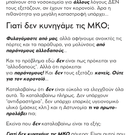
μπαίνουν στα νοσοκομεία για
άλλους
λόγους ΔΕΝ
τους εξετάζουν, αν έχουν τον κορονοϊό. Άρα η
πιθανότητα για μεγάλη καταστροφή υπάρχει…
Γιατί δεν κυνηγάμε τις ΜΚΟ;
Φυλαγόμαστε από μας
, αλλά αφήνουμε ανοικτές τις
πόρτες και τα παράθυρα, για μολύνσεις
από
παράνομους αλλοδαπούς
…
Και το πρόβλημα εδώ
δεν
είναι πως πρόκειται για
“αλλοδαπούς”. Αλλά ότι πρόκειται
για
παράνομους!
Και
δεν
τους εξετάζει
κανείς. Ούτε
για τον κορονοϊό
…
Καταλαβαίνω ότι
δεν
είναι εύκολο να ελεγχθούν όλα
αυτά. Το καταλαβαίνω πλήρως. Δεν υπάρχουν
“αντιδραστήρια”, δεν υπάρχει επαρκές υγειονομικό
υλικό (μάσκες κλπ.) και η Αστυνομία
τι να πρωτο-
προλάβει
πια;
Εκείνα που
δεν
καταλαβαίνω είναι τα εξής:
Γιατί δεν κυνηγάμε τις ΜΚΟ
σήμερα; Είναι αυτοί που