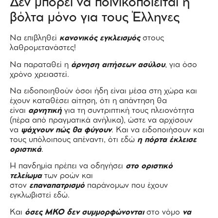
Δεν μπορεί να ποινικοποιείται η
βόλτα μόνο για τους Έλληνες
Να επιβληθεί
κανονικός εγκλεισμός
στους
λαθρομετανάστες!
Να παραταθεί η
άρνηση αιτήσεων ασύλου
, για όσο
χρόνο χρειαστεί.
Να ειδοποιηθούν όσοι ήδη είναι μέσα στη χώρα και
έχουν καταθέσει αίτηση, ότι η απάντηση θα
είναι
αρνητική
για τη συντριπτική τους πλειονότητα
(πέρα από πραγματικά ανήλικα), ώστε να αρχίσουν
να
ψάχνουν πώς θα φύγουν
. Και να ειδοποιήσουν και
τους υπόλοιπους απέναντι, ότι εδώ
η πόρτα έκλεισε
οριστικά
.
Η πανδημία πρέπει να οδηγήσει
στο οριστικό
τελείωμα
των ροών και
στον
επαναπατρισμό
παράνομων που έχουν
εγκλωβιστεί εδώ.
Και
όσες ΜΚΟ δεν συμμορφώνονται
στο νόμο
να