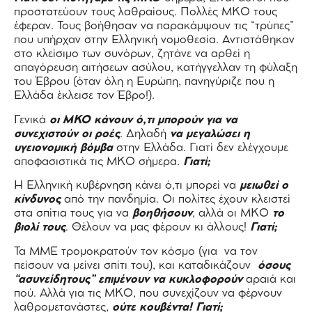
προστατεύουν τους λαθραίους. Πολλές ΜΚΟ τους
έφεραν. Τους βοήθησαν να παρακάμψουν τις “τρύπες”
που υπήρχαν στην Ελληνική νομοθεσία. Αντιστάθηκαν
στο κλείσιμο των συνόρων, ζητάνε να αρθεί η
απαγόρευση αιτήσεων ασύλου, κατήγγελλαν τη φύλαξη
του Έβρου (όταν όλη η Ευρώπη, πανηγύριζε που η
Ελλάδα έκλεισε τον Έβρο!).
Γενικά
οι ΜΚΟ κάνουν ό,τι μπορούν για να
συνεχιστούν οι ροές
. Δηλαδή
να μεγαλώσει η
υγειονομική βόμβα
στην Ελλάδα. Γιατί δεν ελέγχουμε
αποφασιστικά τις ΜΚΟ σήμερα.
Γιατί;
Η Ελληνική κυβέρνηση κάνει ό,τι μπορεί να
μειωθεί ο
κίνδυνος
από την πανδημία. Οι πολίτες έχουν κλειστεί
στα σπίτια τους για να
βοηθήσουν
, αλλά οι ΜΚΟ
το
βιολί τους
. Θέλουν να μας φέρουν κι άλλους!
Γιατί;
Τα ΜΜΕ τρομοκρατούν τον κόσμο (για να τον
πείσουν να μείνει σπίτι του), και καταδικάζουν
όσους
“ασυνείδητους” επιμένουν να κυκλοφορούν
αραιά και
πού. Αλλά για τις ΜΚΟ, που συνεχίζουν να φέρνουν
λαθρομετανάστες,
ούτε κουβέντα!
Γιατί;