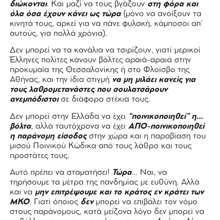
διώκονται
. Και μαζί να τους βγάζουν
στη φόρα και
όλα όσα έχουν κάνει ως τώρα
(μόνο να ανοίξουν τα
κινητά τους, αρκεί για να πάνε φυλακή, κάμποσοι απ’
αυτούς, για πολλά χρόνια).
Δεν μπορεί να τα κανάλια να τσιρίζουν, γιατί μερικοί
Έλληνες πολίτες κάνουν βόλτες αραιά-αραιά στην
προκυμαία της Θεσσαλονίκης ή στο Φλοίσβο της
Αθήνας, και την ίδια στιγμή
να μη μιλάει κανείς για
τους λαθρομετανάστες που σουλατσάρουν
ανεμπόδιστοι
σε διάφορα στέκια τους.
Δεν μπορεί στην Ελλάδα να έχει
“ποινικοποιηθεί” η…
βόλτα
, αλλά ταυτόχρονα να έχει
ΑΠΟ-ποινικοποιηθεί
η παράνομη είσοδος
στην χώρα και η παραβίαση του
μισού Ποινικού Κώδικα από τους λάθρο και τους
προστάτες τους.
Αυτό πρέπει να σταματήσει!
Τώρα
… Ναι, να
τηρήσουμε τα μέτρα της πανδημίας με ευθύνη. Αλλά
και να
μην επιτρέψουμε και το κράτος εν κράτει των
ΜΚΟ
. Γιατί όποιος
δεν
μπορεί να επιβάλει τον νόμο
στους παράνομους, κατά μείζονα λόγο δεν μπορεί να