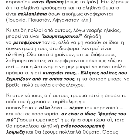
κορονοϊού
κάνει θραύση
(όπως το Ιράν). Είτε ξέρουμε
ότι τα αληθινά κρούσματα και τα αληθινά θύματα
είναι
πολλαπλάσια
όσων επισήμως αναφέρονται
(Τουρκία, Πακιστάν, Αφγανιστάν κλπ.)
Κι επειδή πολλοί από αυτούς, λόγω νεαρής ηλικίας,
μπορεί να είναι
“ασυμπτωματικοί”
, δηλαδή
να
μεταφέρουν
τον ιό, αλλά να μη νοσούν οι ίδιοι, η
συγκέντρωση τους στα διάφορα “κέντρα” είναι
αληθινή. Όλα αυτά σημαίνουν, ότι με διάφορους
λαθρομετανάστες να περιφέρονται ασκόπως εδώ κι
εκεί – και η Αστυνομία να μην μπορεί να κάνει πολλά
πράγματα, γιατί
κυνηγάει τους… Έλληνες πολίτες που
ξεμυτίζουν από τα σπίτια τους,
η κατάσταση μπορεί να
βρεθεί πολύ εύκολα εκτός ελέγχου.
Κι όταν κάποιος απ’ αυτούς τραυματιστεί ή σπάσει το
πόδι του ή χρειαστεί περίθαλψη για
οποιονδήποτε
άλλο
λόγο –
πέραν
του κορονοϊού –
και πάει σε νοσοκομείο,
αν είναι ο ίδιος “φορέας του
ιού”
(“ασυμπτωματικός” ή με ήπια συμπτώματα), τότε
θα προκαλέσει αληθινή
ενδονοσοκομειακή
λοίμωξη
και θα έχουμε πολλαπλά θύματα. Όσους