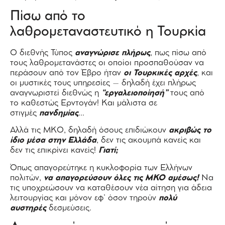
Πίσω από το
λαθρομεταναστευτικό η Τουρκία
Ο διεθνής Τύπος
αναγνώρισε πλήρως
, πως πίσω από
τους λαθρομετανάστες οι οποίοι προσπαθούσαν να
περάσουν από τον Έβρο ήταν
οι Τουρκικές αρχές
, και
οι μυστικές τους υπηρεσίες – δηλαδή έχει πλήρως
αναγνωριστεί διεθνώς η
“εργαλειοποίησή”
τους από
το καθεστώς Ερντογάν! Και μάλιστα σε
στιγμές
πανδημίας
…
Αλλά τις ΜΚΟ, δηλαδή όσους επιδιώκουν
ακριβώς το
ίδιο μέσα στην Ελλάδα
, δεν τις ακουμπά κανείς και
δεν τις επικρίνει κανείς!
Γιατί;
Όπως απαγορεύτηκε η κυκλοφορία των Ελλήνων
πολιτών,
να απαγορεύσουν όλες τις ΜΚΟ αμέσως!
Να
τις υποχρεώσουν να καταθέσουν νέα αίτηση για άδεια
λειτουργίας και μόνον εφ’ όσον τηρούν
πολύ
αυστηρές
δεσμεύσεις.