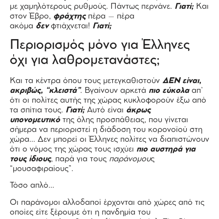
με χαμηλότερους ρυθμούς. Πάντως περνάνε.
Γιατί;
Και
στον Έβρο,
φράχτης
πέρα – πέρα
ακόμα
δεν
φτιάχνεται!
Γιατί;
Περιορισμός μόνο για Έλληνες
όχι για λαθρομετανάστες;
Και τα κέντρα όπου τους μετεγκαθιστούν
ΔΕΝ είναι,
ακριβώς, “κλειστά”
. Βγαίνουν αρκετά
πιο εύκολα
απ’
ότι οι πολίτες αυτής της χώρας κυκλοφορούν έξω από
τα σπίτια τους.
Γιατί;
Αυτό είναι
άκρως
υπονομευτικό
της όλης προσπάθειας, που γίνεται
σήμερα να περιοριστεί η διάδοση του κορονοϊού στη
χώρα… Δεν μπορεί οι Έλληνες πολίτες να διαπιστώνουν
ότι ο νόμος της χώρας τους ισχύει
πιο αυστηρά για
τους ίδιους
, παρά για τους
παράνομου
ς
“μουσαφιραίους”.
Τόσο απλό…
Οι παράνομοι αλλοδαποί έρχονται από χώρες από τις
οποίες είτε ξέρουμε ότι η πανδημία του