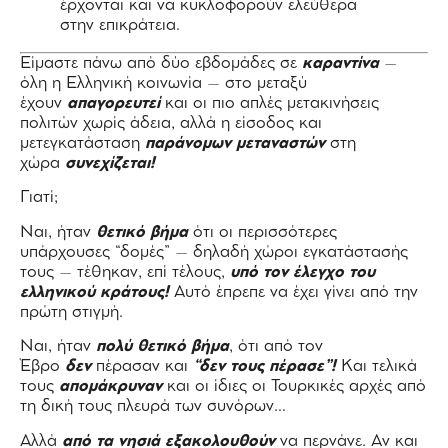
έρχονται και να κυκλοφορούν ελεύθερα
στην επικράτεια.
Είμαστε πάνω από δύο εβδομάδες σε
καραντίνα
–
όλη η Ελληνική κοινωνία – στο μεταξύ
έχουν
απαγορευτεί
και οι πιο απλές μετακινήσεις
πολιτών χωρίς άδεια, αλλά η είσοδος και
μετεγκατάσταση
παράνομων μεταναστών
στη
χώρα
συνεχίζεται!
Γιατί;
Ναι, ήταν
θετικό βήμα
ότι οι περισσότερες
υπάρχουσες “δομές” – δηλαδή χώροι εγκατάστασής
τους – τέθηκαν, επί τέλους,
υπό τον έλεγχο του
ελληνικού κράτους!
Αυτό έπρεπε να έχει γίνει από την
πρώτη στιγμή.
Ναι, ήταν
πολύ θετικό βήμα
, ότι από τον
Έβρο
δεν
πέρασαν και
“δεν τους πέρασε”!
Και τελικά
τους
απομάκρυναν
και οι ίδιες οι Τουρκικές αρχές από
τη δική τους πλευρά των συνόρων…
Aλλά
από τα νησιά εξακολουθούν
να περνάνε. Αν και