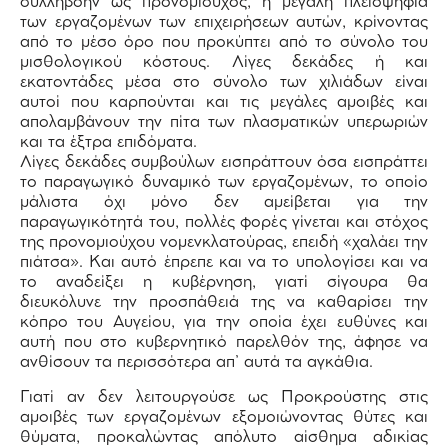
συλλήβδην ως προνομιούχος, η μεγάλη πλειοψηφία
των εργαζομένων των επιχειρήσεων αυτών, κρίνοντας
από το μέσο όρο που προκύπτει από το σύνολο του
μισθολογικού κόστους. Λίγες δεκάδες ή και
εκατοντάδες μέσα στο σύνολο των χιλιάδων είναι
αυτοί που καρπούνται και τις μεγάλες αμοιβές και
απολαμβάνουν την πίτα των πλασματικών υπερωριών
και τα έξτρα επιδόματα.
Λίγες δεκάδες συμβούλων εισπράττουν όσα εισπράττει
το παραγωγικό δυναμικό των εργαζομένων, το οποίο
μάλιστα όχι μόνο δεν αμείβεται για την
παραγωγικότητά του, πολλές φορές γίνεται και στόχος
της προνομιούχου νομενκλατούρας, επειδή «χαλάει την
πιάτσα». Και αυτό έπρεπε και να το υπολογίσει και να
το αναδείξει η κυβέρνηση, γιατί σίγουρα θα
διευκόλυνε την προσπάθειά της να καθαρίσει την
κόπρο του Αυγείου, για την οποία έχει ευθύνες και
αυτή που στο κυβερνητικό παρελθόν της, άφησε να
ανθίσουν τα περισσότερα απ’ αυτά τα αγκάθια.
Γιατί αν δεν λειτουργούσε ως Προκρούστης στις
αμοιβές των εργαζομένων εξομοιώνοντας θύτες και
θύματα, προκαλώντας απόλυτο αίσθημα αδικίας