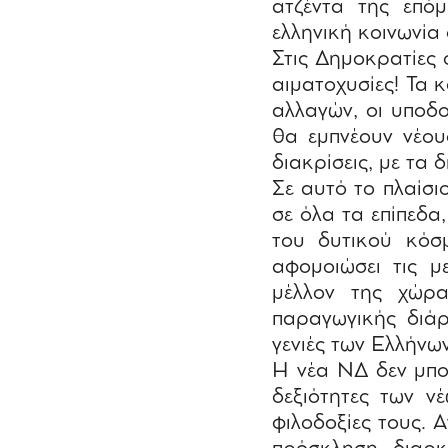
ατζέντα της επό
ελληνική κοινωνία
Στις Δημοκρατίες 
αιματοχυσίες! Τα 
αλλαγών, οι υποδο
θα εμπνέουν νέου
διακρίσεις, με τα
Σε αυτό το πλαίσι
σε όλα τα επίπεδα
του δυτικού κόσ
αφομοιώσει τις μ
μέλλον της χώρα
παραγωγικής διάρ
γενιές των Ελλήνων
Η νέα ΝΔ δεν μπορ
δεξιότητες των ν
φιλοδοξίες τους. Α