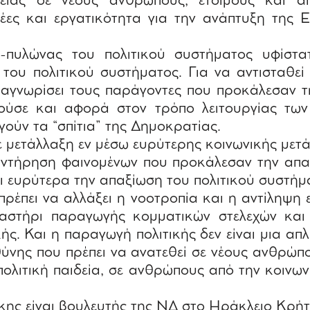
είας σε νέους ανθρώπους, έτοιμους και α
έες και εργατικότητα για την ανάπτυξη της 
υλώνας του πολιτικού συστήματος υφίστατ
του πολιτικού συστήματος. Για να αντισταθεί
ραγνωρίσει τους παράγοντες που προκάλεσαν τη
ούσε και αφορά στον τρόπο λειτουργίας τω
γούν τα “σπίτια” της Δημοκρατίας.
μετάλλαξη εν μέσω ευρύτερης κοινωνικής μετά
συντήρηση φαινομένων που προκάλεσαν την απα
ι ευρύτερα την απαξίωση του πολιτικού συστήμ
 πρέπει να αλλάξει η νοοτροπία και η αντίληψη
γαστήρι παραγωγής κομματικών στελεχών και
ής. Και η παραγωγή πολιτικής δεν είναι μια απλ
θύνης που πρέπει να ανατεθεί σε νέους ανθρώπο
πολιτική παιδεία, σε ανθρώπους από την κοινω
.
κης είναι βουλευτής της ΝΔ στο Ηράκλειο Κρή