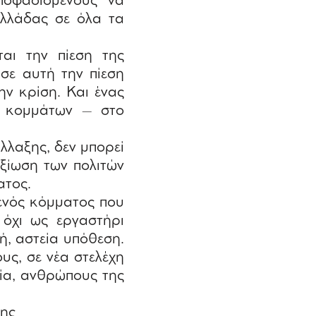
ποφασισμένους να
Ελλάδας σε όλα τα
αι την πίεση της
 σε αυτή την πίεση
ν κρίση. Και ένας
ν κομμάτων – στο
λλαξης, δεν μπορεί
ξίωση των πολιτών
ατος.
 ενός κόμματος που
 όχι ως εργαστήρι
ή, αστεία υπόθεση.
υς, σε νέα στελέχη
νία, ανθρώπους της
της