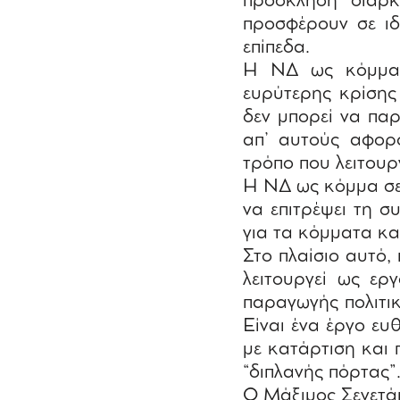
πρόσκληση διαρκ
προσφέρουν σε ιδ
επίπεδα.
Η ΝΔ ως κόμμα-π
ευρύτερης κρίσης 
δεν μπορεί να πα
απ’ αυτούς αφορ
τρόπο που λειτουρ
Η ΝΔ ως κόμμα σε 
να επιτρέψει τη 
για τα κόμματα κα
Στο πλαίσιο αυτό,
λειτουργεί ως ερ
παραγωγής πολιτικ
Είναι ένα έργο ευ
με κατάρτιση και 
“διπλανής πόρτας”
Ο Μάξιμος Σενετά