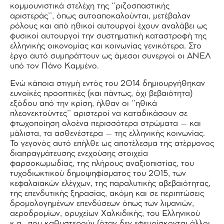
κομμουνιστικά στελέχη της ‘’ριζοσπαστικής
αριστεράς’’, όπως αυτοαποκαλούνται, μετέβαλαν
ρόλους και από ηθικοί αυτουργοί έχουν αναλάβει ως
φυσικοί αυτουργοί την συστηματική καταστροφή της
ελληνικής οικονομίας και κοινωνίας γενικότερα. Στο
έργο αυτό συμπράττουν ως άμεσοι συνεργοί οι ΑΝΕΛ
υπό τον Πάνο Καμμένο.
Ενώ κάποια στιγμή εντός του 2014 δημιουργήθηκαν
ευνοϊκές προοπτικές (και πάντως, όχι βεβαιότητα)
εξόδου από την κρίση, ήλθαν οι ‘’ηθικά
πλεονεκτούντες’’ αριστεροί να καταδικάσουν σε
φτωχοποίηση ολοένα περισσότερα στρώματα – και
μάλιστα, τα ασθενέστερα – της ελληνικής κοινωνίας.
Το γεγονός αυτό επήλθε ως αποτέλεσμα της ατέρμονος
διαπραγμάτευσης ενεχούσης στοιχεία
φαρσοκωμωδίας, της πλήρους αναξιοπιστίας, του
τυχοδιωκτικού δημοψηφίσματος του 2015, των
κεφαλαιακών ελέγχων, της παραλυτικής αβεβαιότητας,
της επενδυτικής ξηρασίας, ακόμη και σε περιπτώσεις
δρομολογημένων επενδύσεων όπως των λιμανιών,
αεροδρομίων, ορυχείων Χαλκιδικής, του Ελληνικού
κ.α., που καθυστερούν (όταν δεν εφευρίσκονται άλλοι