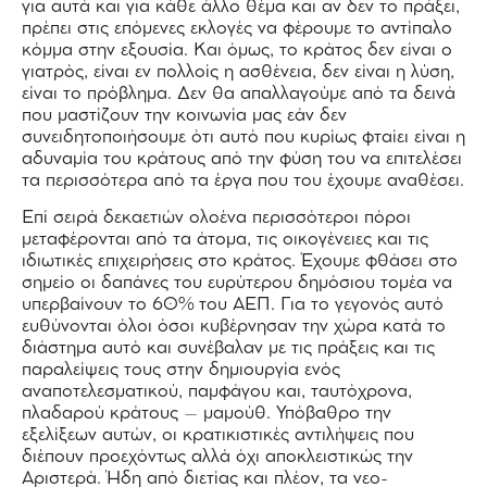
για αυτά και για κάθε άλλο θέμα και αν δεν το πράξει,
πρέπει στις επόμενες εκλογές να φέρουμε το αντίπαλο
κόμμα στην εξουσία. Και όμως, το κράτος δεν είναι ο
γιατρός, είναι εν πολλοίς η ασθένεια, δεν είναι η λύση,
είναι το πρόβλημα. Δεν θα απαλλαγούμε από τα δεινά
που μαστίζουν την κοινωνία μας εάν δεν
συνειδητοποιήσουμε ότι αυτό που κυρίως φταίει είναι η
αδυναμία του κράτους από την φύση του να επιτελέσει
τα περισσότερα από τα έργα που του έχουμε αναθέσει.
Επί σειρά δεκαετιών ολοένα περισσότεροι πόροι
μεταφέρονται από τα άτομα, τις οικογένειες και τις
ιδιωτικές επιχειρήσεις στο κράτος. Έχουμε φθάσει στο
σημείο οι δαπάνες του ευρύτερου δημόσιου τομέα να
υπερβαίνουν το 60% του ΑΕΠ. Για το γεγονός αυτό
ευθύνονται όλοι όσοι κυβέρνησαν την χώρα κατά το
διάστημα αυτό και συνέβαλαν με τις πράξεις και τις
παραλείψεις τους στην δημιουργία ενός
αναποτελεσματικού, παμφάγου και, ταυτόχρονα,
πλαδαρού κράτους – μαμούθ. Υπόβαθρο την
εξελίξεων αυτών, οι κρατικιστικές αντιλήψεις που
διέπουν προεχόντως αλλά όχι αποκλειστικώς την
Αριστερά. Ήδη από διετίας και πλέον, τα νεο-