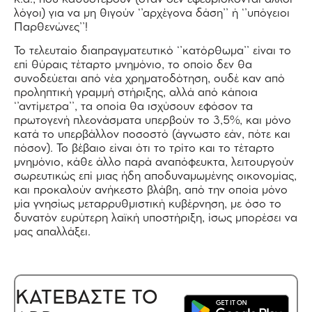
λόγοι) για να μη θιγούν ‘’αρχέγονα δάση’’ ή ‘’υπόγειοι
Παρθενώνες’’!
Το τελευταίο διαπραγματευτικό ‘’κατόρθωμα’’ είναι το
επί θύραις τέταρτο μνημόνιο, το οποίο δεν θα
συνοδεύεται από νέα χρηματοδότηση, ουδέ καν από
προληπτική γραμμή στήριξης, αλλά από κάποια
‘’αντίμετρα’’, τα οποία θα ισχύσουν εφόσον τα
πρωτογενή πλεονάσματα υπερβούν το 3,5%, και μόνο
κατά το υπερβάλλον ποσοστό (άγνωστο εάν, πότε και
πόσον). Το βέβαιο είναι ότι το τρίτο και το τέταρτο
μνημόνιο, κάθε άλλο παρά αναπόφευκτα, λειτουργούν
σωρευτικώς επί μιας ήδη αποδυναμωμένης οικονομίας,
και προκαλούν ανήκεστο βλάβη, από την οποία μόνο
μία γνησίως μεταρρυθμιστική κυβέρνηση, με όσο το
δυνατόν ευρύτερη λαϊκή υποστήριξη, ίσως μπορέσει να
μας απαλλάξει.
ΚΑΤΕΒΑΣΤΕ ΤΟ