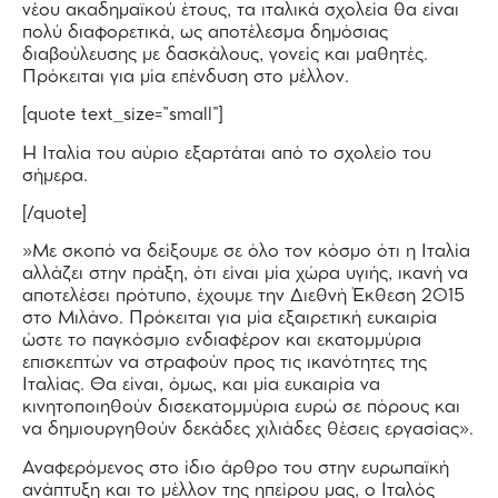
νέου ακαδημαϊκού έτους, τα ιταλικά σχολεία θα είναι
πολύ διαφορετικά, ως αποτέλεσμα δημόσιας
διαβούλευσης με δασκάλους, γονείς και μαθητές.
Πρόκειται για μία επένδυση στο μέλλον.
[quote text_size=”small”]
Η Ιταλία του αύριο εξαρτάται από το σχολείο του
σήμερα.
[/quote]
»Με σκοπό να δείξουμε σε όλο τον κόσμο ότι η Ιταλία
αλλάζει στην πράξη, ότι είναι μία χώρα υγιής, ικανή να
αποτελέσει πρότυπο, έχουμε την Διεθνή Έκθεση 2015
στο Μιλάνο. Πρόκειται για μία εξαιρετική ευκαιρία
ώστε το παγκόσμιο ενδιαφέρον και εκατομμύρια
επισκεπτών να στραφούν προς τις ικανότητες της
Ιταλίας. Θα είναι, όμως, και μία ευκαιρία να
κινητοποιηθούν δισεκατομμύρια ευρώ σε πόρους και
να δημιουργηθούν δεκάδες χιλιάδες θέσεις εργασίας».
Αναφερόμενος στο ίδιο άρθρο του στην ευρωπαϊκή
ανάπτυξη και το μέλλον της ηπείρου μας, ο Ιταλός