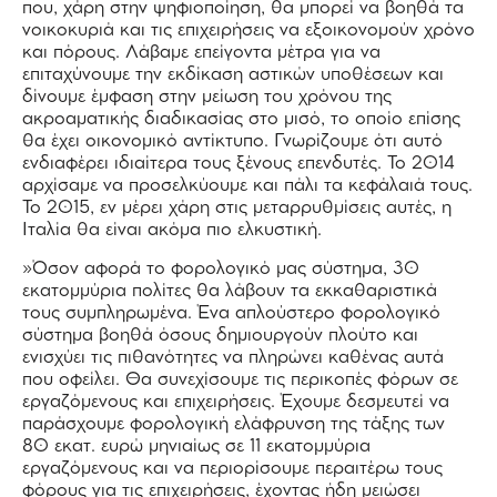
που, χάρη στην ψηφιοποίηση, θα μπορεί να βοηθά τα
νοικοκυριά και τις επιχειρήσεις να εξοικονομούν χρόνο
και πόρους. Λάβαμε επείγοντα μέτρα για να
επιταχύνουμε την εκδίκαση αστικών υποθέσεων και
δίνουμε έμφαση στην μείωση του χρόνου της
ακροαματικής διαδικασίας στο μισό, το οποίο επίσης
θα έχει οικονομικό αντίκτυπο. Γνωρίζουμε ότι αυτό
ενδιαφέρει ιδιαίτερα τους ξένους επενδυτές. Το 2014
αρχίσαμε να προσελκύουμε και πάλι τα κεφάλαιά τους.
Το 2015, εν μέρει χάρη στις μεταρρυθμίσεις αυτές, η
Ιταλία θα είναι ακόμα πιο ελκυστική.
»Όσον αφορά το φορολογικό μας σύστημα, 30
εκατομμύρια πολίτες θα λάβουν τα εκκαθαριστικά
τους συμπληρωμένα. Ένα απλούστερο φορολογικό
σύστημα βοηθά όσους δημιουργούν πλούτο και
ενισχύει τις πιθανότητες να πληρώνει καθένας αυτά
που οφείλει. Θα συνεχίσουμε τις περικοπές φόρων σε
εργαζόμενους και επιχειρήσεις. Έχουμε δεσμευτεί να
παράσχουμε φορολογική ελάφρυνση της τάξης των
80 εκατ. ευρώ μηνιαίως σε 11 εκατομμύρια
εργαζόμενους και να περιορίσουμε περαιτέρω τους
φόρους για τις επιχειρήσεις, έχοντας ήδη μειώσει