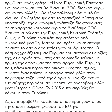
πρωθυπουργός γράφει: «Η νέα Ευρωπαϊκή Επιτροπή
έχει ανακοινώσει ότι θα διανείμει 300 δισεκατ. ευρώ
για να την αλλάξει. Θα εξασφαλίσουμε ότι αυτό θα
γίνει και θα ζητήσουμε από το τραπεζικό σύστημα να
υποστηρίξει την οικονομική ανάπτυξη διοχετεύοντας
σε επιχειρήσεις και νοικοκυριά τα διαθέσιμα 200
δισεκατ. ευρώ από την Ευρωπαϊκή Κεντρική Τράπεζα.
Όμως, η Ευρώπη είναι κάτι περισσότερο από
οικονομικά μεγέθη. Μπορεί και πρέπει να επιστρέψει
σε αυτό το οποίο οραματίστηκαν οι ιδρυτές της. Ο
κόσμος χρειάζεται μιαν Ευρώπη που πιστεύει στις αξίες
της, στις αρχές πάνω στις οποίες οικοδομήθηκε, με
πρώτη την αφοσίωσή της στην ειρήνη. Μία Ευρώπη
που, πάνω και πέραν της οικονομικής της ισχύος,
συνιστά έναν παίκτη με αποφασιστικό ρόλο στην
παγκόσμια τάξη, κατά την διάρκεια μίας εξαιρετικά
ευαίσθητης περιόδου που απαιτεί να αναλάβουμε όλοι
μεγαλύτερες ευθύνες. Το 2015 αυτό ακριβώς θα
κάνουμε στην Ευρώπη».
Ας αντιπαραβάλλει κανείς αυτά που προηγούνται με
την αποστειρωμένη γλώσσα του Έλληνα
πρωθυπουργού και τα οράματα μίσους και