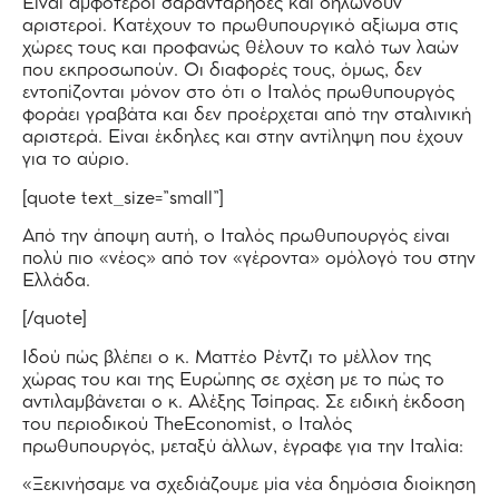
Είναι αμφότεροι σαραντάρηδες και δηλώνουν
αριστεροί. Κατέχουν το πρωθυπουργικό αξίωμα στις
χώρες τους και προφανώς θέλουν το καλό των λαών
που εκπροσωπούν. Οι διαφορές τους, όμως, δεν
εντοπίζονται μόνον στο ότι ο Ιταλός πρωθυπουργός
φοράει γραβάτα και δεν προέρχεται από την σταλινική
αριστερά. Είναι έκδηλες και στην αντίληψη που έχουν
για το αύριο.
[quote text_size=”small”]
Από την άποψη αυτή, ο Ιταλός πρωθυπουργός είναι
πολύ πιο «νέος» από τον «γέροντα» ομόλογό του στην
Ελλάδα.
[/quote]
Ιδού πώς βλέπει ο κ. Ματτέο Ρέντζι το μέλλον της
χώρας του και της Ευρώπης σε σχέση με το πώς το
αντιλαμβάνεται ο κ. Αλέξης Τσίπρας. Σε ειδική έκδοση
του περιοδικού TheEconomist, ο Ιταλός
πρωθυπουργός, μεταξύ άλλων, έγραφε για την Ιταλία:
«Ξεκινήσαμε να σχεδιάζουμε μία νέα δημόσια διοίκηση