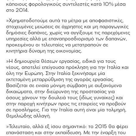
κάποιους φορολογικούς συντελεστές κατά 10% μέσα
στο 2014.
»Χρηματοδοτούμε αυτά τα μέτρα με αποφασιστικές,
στοχευμένες μειώσεις σε άχρηστες και μη παραγωγικές
δημόσιες δαπάνες, χωρίς να αγγίξουμε τις παρεχόμενες
υπηρεσίες αλλά με επαναπροσδιορισμό των δαπανών,
προκειμένου οι τελευταίες να μετατραπούν σε
κινητήρια δύναμη της οικονομίας.
»Η δημιουργία θέσεων εργασίας, ειδικά για τους
νέους, αποτελεί επείγουσα πρόκληση για την Ιταλία και
όλη την Ευρώπη. Στην Ιταλία ξεκινήσαμε μία
εκτεταμένη μεταρρύθμιση της αγοράς εργασίας.
Βασίζεται σε ενιαία μόνιμη σύμβαση με αυξανόμενα
δικαιώματα, στην διεύρυνση της προστασίας για
όσους χάνουν την δουλειά τους (ιδίως γυναίκες) και
στην παροχή κινήτρων προς τις εταιρείες να προβούν
σε προσλήψεις. Για την Ιταλία αυτή είναι μία τολμηρή,
θεμελιώδης αλλαγή.
»Τελευταίο, αλλά εξ ίσου σημαντικό: το 2015 θα φέρει
επανάσταση και στην εκπαίδευση. Με την έναρξη του