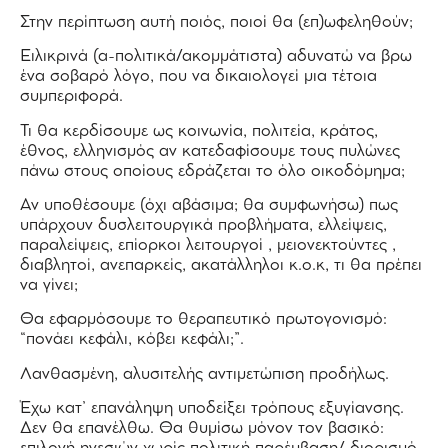
Στην περίπτωση αυτή ποιός, ποιοί θα (επ)ωφεληθούν;
Ειλικρινά (α-πολιτικά/ακομμάτιστα) αδυνατώ να βρω
ένα σοβαρό λόγο, που να δικαιολογεί μια τέτοια
συμπεριφορά.
Τι θα κερδίσουμε ως κοινωνία, πολιτεία, κράτος,
έθνος, ελληνισμός αν κατεδαφίσουμε τους πυλώνες
πάνω στους οποίους εδράζεται το όλο οικοδόμημα;
Αν υποθέσουμε (όχι αβάσιμα; θα συμφωνήσω) πως
υπάρχουν δυσλειτουργικά προβλήματα, ελλείψεις,
παραλείψεις, επίορκοι λειτουργοί , μειονεκτούντες ,
διαβλητοί, ανεπαρκείς, ακατάλληλοι κ.ο.κ, τι θα πρέπει
να γίνει;
Θα εφαρμόσουμε το θεραπευτικό πρωτογονισμό:
“πονάει κεφάλι, κόβει κεφάλι;”.
Λανθασμένη, αλυσιτελής αντιμετώπιση προδήλως.
Έχω κατ’ επανάληψη υποδείξει τρόπους εξυγίανσης.
Δεν θα επανέλθω. Θα θυμίσω μόνον τον βασικό: