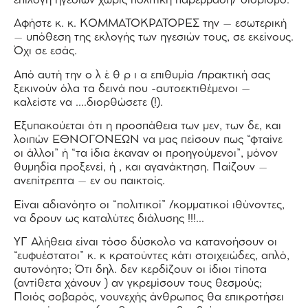
επιλογή ηγεσιών χωρίς πολιτική παρέμβαση/ διορισμό.
Αφήστε κ. κ. ΚΟΜΜΑΤΟΚΡΑΤΟΡΕΣ την – εσωτερική
– υπόθεση της εκλογής των ηγεσιών τους, σε εκείνους.
Όχι σε εσάς.
Από αυτή την ο λ έ θ ρ ι α επιθυμία /πρακτική σας
ξεκινούν όλα τα δεινά που -αυτοεκτιθέμενοι –
καλείστε να ….διορθώσετε (!).
Εξυπακούεται ότι η προσπάθεια των μεν, των δε, και
λοιπών ΕΘΝΟΓΟΝΕΩΝ να μας πείσουν πως “φταίνε
οι άλλοι” ή “τα ίδια έκαναν οι προηγούμενοι”, μόνον
θυμηδία προξενεί, ή , και αγανάκτηση. Παίζουν –
ανεπίτρεπτα – εν ου παικτοίς.
Είναι αδιανόητο οι “πολιτικοί” /κομματικοί ιθύνοντες,
να δρουν ως καταλύτες διάλυσης !!!…
ΥΓ Αλήθεια είναι τόσο δύσκολο να κατανοήσουν οι
“ευφυέστατοι” κ. κ κρατούντες κάτι στοιχειώδες, απλό,
αυτονόητο; Ότι δηλ. δεν κερδίζουν οι ίδιοι τίποτα
(αντίθετα χάνουν ) αν γκρεμίσουν τους θεσμούς;
Ποιός σοβαρός, νουνεχής άνθρωπος θα επικροτήσει