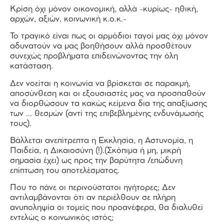
Κρίση όχι μόνον οικονομική, αλλά -κυρίως- ηθική,
αρχών, αξιών, κοινωνική κ.ο.κ.-
Το τραγικό είναι πως οι αρμόδιοι ταγοί μας όχι μόνον
αδυνατούν να μας βοηθήσουν αλλά προσθέτουν
συνεχώς προβλήματα επιδεινώνοντας την όλη
κατάσταση.
Δεν νοείται η κοινωνία να βρίσκεται σε παρακμή,
αποσύνθεση και οι εξουσιαστές μας να προσπαθούν
να διορθώσουν τα κακώς κείμενα δια της απαξίωσης
των … θεσμών (αντί της επιβεβλημένης ενδυνάμωσής
τους).
Βάλλεται ανεπίτρεπτα η Εκκλησία, η Αστυνομία, η
Παιδεία, η Δικαιοσύνη (!).(Σκόπιμα ή μη, μικρή
σημασία έχει) ως προς την βαρύτητα /επώδυνη
επίπτωση του αποτελέσματος.
Που το πάνε οι περινούστατοι ηγήτορες; Δεν
αντιλαμβάνονται ότι αν περιέλθουν σε πλήρη
ανυποληψία οι τομείς που προανέφερα, θα διαλυθεί
εντελώς ο κοινωνικός ιστός;