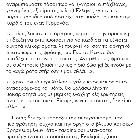
αναρωτιόμαστε πόσοι τωρινοί (γνήσιοι, αυτόχθονες,
γεννημένοι, εξ αίματος, κ.λ.π.) Έλληνες έχουν την
παραμικρή ιδέα από όσα είχε στο μυαλό του και στην
καρδιά του ένας Γερμανός.
Ο τίτλος λοιπόν του άρθρου, πέρα από την προφανή
επιδίωξη να εντυπωσιάσει για να κερδίσει τα μέγιστα
δυνατά κλικαρίσματα, λειτουργεί και σαν το αρνητικό
αποτύπωμα της φράσης του Γκαίτε. Κανείς δεν
αποδέχεται ότι είναι ρατσιστής. Αναρίθμητες φράσεις
σε συζητήσεις (διαδικτυακές ή διά ζώσης) ξεκινούν με
το «εγώ ρατσιστής δεν είμαι, αλλά….».
Σε χριστιανικό περιβάλλον μεγαλωμένος και σε αυτό
αναφερόμενος και μόνο, θα χαλάσω λίγο τη
μακαριότητά μας με μερικές ενοχλητικές ερωτήσεις
αντι-αντιρατσιστικές. Είπαμε, «εγώ ρατσιστής δεν είμαι,
αλλά….».
– Ποιος δεν έχει προσέξει τον αποτροπιασμό, την
περιφρόνηση, συχνά και την οργή στο βλέμμα κάποιων
θρησκευομένων, όταν ταλαίπωροι μετανάστες
προσέρχονται στα συσσίτια της Εκκλησίας (που