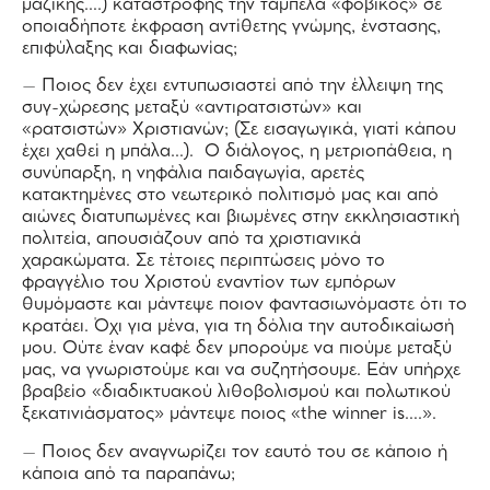
μαζικής….) καταστροφής την ταμπέλα «φοβικός» σε
οποιαδήποτε έκφραση αντίθετης γνώμης, ένστασης,
επιφύλαξης και διαφωνίας;
– Ποιος δεν έχει εντυπωσιαστεί από την έλλειψη της
συγ-χώρεσης μεταξύ «αντιρατσιστών» και
«ρατσιστών» Χριστιανών; (Σε εισαγωγικά, γιατί κάπου
έχει χαθεί η μπάλα…). Ο διάλογος, η μετριοπάθεια, η
συνύπαρξη, η νηφάλια παιδαγωγία, αρετές
κατακτημένες στο νεωτερικό πολιτισμό μας και από
αιώνες διατυπωμένες και βιωμένες στην εκκλησιαστική
πολιτεία, απουσιάζουν από τα χριστιανικά
χαρακώματα. Σε τέτοιες περιπτώσεις μόνο το
φραγγέλιο του Χριστού εναντίον των εμπόρων
θυμόμαστε και μάντεψε ποιον φαντασιωνόμαστε ότι το
κρατάει. Όχι για μένα, για τη δόλια την αυτοδικαίωσή
μου. Ούτε έναν καφέ δεν μπορούμε να πιούμε μεταξύ
μας, να γνωριστούμε και να συζητήσουμε. Εάν υπήρχε
βραβείο «διαδικτυακού λιθοβολισμού και πολωτικού
ξεκατινιάσματος» μάντεψε ποιος «the winner is….».
– Ποιος δεν αναγνωρίζει τον εαυτό του σε κάποιο ή
κάποια από τα παραπάνω;