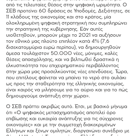
από τις τελευταίες θέσεις στην ψηφιακή ωριμότητα. Ο
ΣΕΒ προτείνει 60 δράσεις σε Υποδομές, Δεξιότητες, σε
11 κλάδους της οικονομίας και στο κράτος, μία
ολοκληρωμένη ψηφιακή στρατηγική που συμπληρώνει
την στρατηγική της κυβέρνησης. Εάν αυτές
υιοθετηθούν, μπορούν μέχρι το 2021 να αυξήσουν
τον εθνικό μας πλούτο επιπλέον κατά 4% (7,6
δισεκατομμύρια ευρώ περίπου), να δημιουργηθούν
άμεσα τουλάχιστον 50.000 νέες, μόνιμες, καλές
θέσεις απασχόλησης, και να βελτιωθεί δραστικά η
ελκυστικότητα του επιχειρηματικού περιβάλλοντος
στην χώρα μας προσελκύοντας νέες επενδύσεις. Τώρα,
που επιτέλους φαίνεται να μπαίνει το νερό στο αυλάκι
ως προς την σταθερότητα της ελληνικής οικονομίας,
είναι καιρός να μιλήσουμε για το αύριο και για το πώς
δημιουργούμε ανάπτυξη στην χώρα».
Ο ΣΕΒ πράττει ακριβώς αυτό. Έτσι, με βασικό μήνυμα
ότι «Ο ψηφιακός μετασχηματισμός αποτελεί όρο
επιβίωσης και ευκαιρία ανάπτυξης για τις σύγχρονες
οικονομίες» και με την συμμετοχή διακεκριμένων
Ελλήνων και ξένων ομιλητών, διοργανώνει συνέδριο με