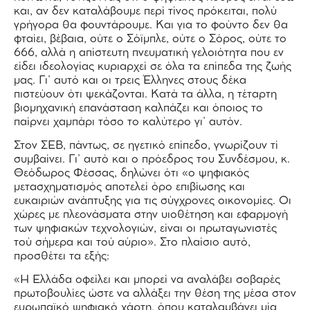
και, αν δεν καταλάβουμε περί τίνος πρόκειται, πολύ
γρήγορα θα φουντάρουμε. Και για το φούντο δεν θα
φταίει, βέβαια, ούτε ο Σόϊμπλε, ούτε ο Σόρος, ούτε το
666, αλλά η απίστευτη πνευματική γελοιότητα που εν
είδει ιδεολογίας κυριαρχεί σε όλα τα επίπεδα της ζωής
μας. Γι’ αυτό και οι τρεις Έλληνες στους δέκα
πιστεύουν ότι ψεκάζονται. Κατά τα άλλα, η τέταρτη
βιομηχανική επανάσταση καλπάζει και όποιος το
παίρνει χαμπάρι τόσο το καλύτερο γι’ αυτόν.
Στον ΣΕΒ, πάντως, σε ηγετικό επίπεδο, γνωρίζουν τί
συμβαίνει. Γι’ αυτό και ο πρόεδρος του Συνδέσμου, κ.
Θεόδωρος Φέσσας, δηλώνει ότι «ο ψηφιακός
μετασχηματισμός αποτελεί όρο επιβίωσης και
ευκαιριών ανάπτυξης για τις σύγχρονες οικονομίες. Οι
χώρες με πλεονάσματα στην υιοθέτηση και εφαρμογή
των ψηφιακών τεχνολογιών, είναι οι πρωταγωνιστές
τού σήμερα και τού αύριο». Στο πλαίσιο αυτό,
προσθέτει τα εξής:
«Η Ελλάδα οφείλει και μπορεί να αναλάβει σοβαρές
πρωτοβουλίες ώστε να αλλάξει την θέση της μέσα στον
ευρωπαϊκό ψηφιακό χάρτη, όπου καταλαμβάνει μία