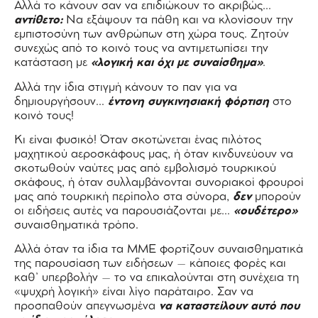
Αλλά το κάνουν σαν να επιδιώκουν το ακριβώς…
αντίθετο:
Να εξάψουν τα πάθη και να κλονίσουν την
εμπιστοσύνη των ανθρώπων στη χώρα τους. Ζητούν
συνεχώς από το κοινό τους να αντιμετωπίσει την
κατάσταση με
«λογική και όχι με συναίσθημα»
.
Αλλά την ίδια στιγμή κάνουν το παν για να
δημιουργήσουν…
έντονη συγκινησιακή φόρτιση
στο
κοινό τους!
Κι είναι φυσικό! Όταν σκοτώνεται ένας πιλότος
μαχητικού αεροσκάφους μας, ή όταν κινδυνεύουν να
σκοτωθούν ναύτες μας από εμβολισμό τουρκικού
σκάφους, ή όταν συλλαμβάνονται συνοριακοί φρουροί
μας από τουρκική περίπολο στα σύνορα,
δεν
μπορούν
οι ειδήσεις αυτές να παρουσιάζονται με…
«ουδέτερο»
συναισθηματικά τρόπο.
Αλλά όταν τα ίδια τα ΜΜΕ φορτίζουν συναισθηματικά
της παρουσίαση των ειδήσεων – κάποιες φορές και
καθ’ υπερβολήν – το να επικαλούνται στη συνέχεια τη
«ψυχρή λογική» είναι λίγο παράταιρο. Σαν να
προσπαθούν απεγνωσμένα
να καταστείλουν αυτό που