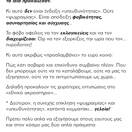
τα ίδια προκάλεσαν.
Κι αυτό
δεν
είναι ένδειξη «υπευθυνότητας». Ούτε
«ψυχραιμίας». Είναι απόδειξη
φοβικότητας,
ασυναρτησίας και σύγχυσης
…
Το φόβο οφείλεις να τον
εκλογικεύεις
και να τον
διαχειρίζεσαι
. Όχι να τον εξορκίζεις την ώρα που τον…
πυροδοτείς!
Κι αυτό ακριβώς «προσλαμβάνει» το ευρύ κοινό:
Πώς κάτι σοβαρό και επικίνδυνο συμβαίνει πλέον. Που
δεν μπορούμε ούτε να το καταλάβουμε, ούτε να μας το
εξηγήσουν, ούτε να το αντιμετωπίσουμε ως χώρα…
Δηλαδή προκαλούν τις χειρότερες εντυπώσεις στο
«εθνικό ακροατήριο»…
* Δεύτερον, η συνεχής επίκληση «ψυχραιμίας» και
«υπευθυνότητας», καταντά κομματάκι…
γελοία!
Πρέπει πολύ απλά να εξηγήσουμε στους εαυτούς μας
και στον κόσμο μας δύο απλά πράγματα: