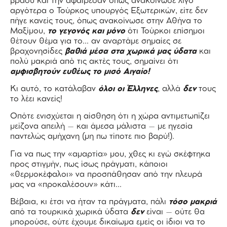
βράδυ και την αφαίρεσαν όπως ανακοίνωσε λίγο
αργότερα ο Τούρκος υπουργός Εξωτερικών, είτε δεν
πήγε κανείς τους, όπως ανακοίνωσε στην Αθήνα το
Μαξίμου,
το γεγονός και μόνο
ότι Τούρκοι επίσημοι
θέτουν θέμα για το… αν αναρτάμε σημαίες σε
βραχονησίδες
βαθιά μέσα στα χωρικά μας ύδατα
και
πολύ μακριά από τις ακτές τους, σημαίνει ότι
αμφισβητούν ευθέως το μισό Αιγαίο!
Κι αυτό, το κατάλαβαν
όλοι οι Έλληνες
, αλλά
δεν
τους
το λέει κανείς!
Οπότε ενισχύεται η αίσθηση ότι η χώρα αντιμετωπίζει
μείζονα απειλή – και άμεσα μάλιστα – με ηγεσία
παντελώς αμήχανη (μη πω τίποτε πιο βαρύ!).
Για να πως την «αμαρτία» μου, χθες κι εγώ σκέφτηκα
προς στιγμήν, πως ίσως πράγματι, κάποιοι
«θερμοκέφαλοι» να προσπάθησαν από την πλευρά
μας να «προκαλέσουν» κάτι…
Βέβαια, κι έτσι να ήταν τα πράγματα, πάλι
τόσο μακριά
από τα τουρκικά χωρικά ύδατα
δεν
είναι – ούτε θα
μπορούσε, ούτε έχουμε δικαίωμα εμείς οι ίδιοι να το