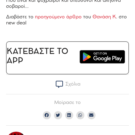
Που είναι και ψύχραιμοι και υπεύθυνοι και αληθινά
σοβαροί…
Διαβάστε το
προηγούμενο άρθρο
του
Θανάση Κ
. στο
new deal
ΚΑΤΕΒΑΣΤΕ ΤΟ
APP
Σχόλια
Μοίρασε το