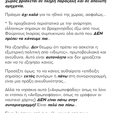
χώρας βρίσκεται σε πλήρη παραζάλη και σε απόλυτη
αμηχανία.
Πράγμα
όχι καλό
για το ηθικό της χώρας, ασφαλώς…
* Το προχθεσινό περιστατικό με την ανάρτηση
ελληνικών σημαιών σε βραχονησίδες έξω από τους
Φούρνους Ικαρίας συμπυκνώνει όλα αυτά που
ΔΕΝ
πρέπει να κάνουμε πια
…
Να εξηγηθώ:
Δεν
θεωρώ ότι πρέπει να ασκείται η
εξωτερική πολιτική από «ιδιώτες», πρωτοβουλιακά και
ανεύθυνα. Αυτό είναι
αυτονόητο
και δεν χρειάζεται
καν να το εξηγήσει κανείς.
Προσέξτε όμως: το να κάνεις αυθαίρετα «επίδειξη
σημαίας»
εκτός
συνόρων ή
πάνω
στη συνοριογραμμή,
είναι μια πράξη ανευθυνότητας…
Αλλά τα νησάκια αυτά («Ανρωποφάδες» όπως το λένε
οι ντόπιοι ή «Ανθρωποφάγοι», όπως το γράφουν οι
ναυτικοί χάρτες)
ΔΕΝ είναι πάνω στην
συνοριογραμμή!
Είναι
πολύ πιο πίσω
…