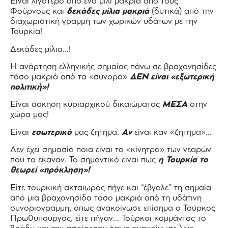
Είναι λιγότερο από ένα μίλι μακριά από τους
Φούρνους και
δεκάδες μίλια μακριά
(δυτικά) από την
διαχωριστική γραμμή των χωρικών υδάτων με την
Τουρκία!
Δεκάδες μίλια…!
Η ανάρτηση ελληνικής σημαίας πάνω σε βραχονησίδες
τόσο μακριά από τα «σύνορα»
ΔΕΝ είναι «εξωτερική
πολιτική»!
Είναι άσκηση κυριαρχικού δικαιώματος
ΜΕΣΑ
στην
χώρα μας!
Είναι
εσωτερικό
μας ζήτημα.
Αν
είναι καν «ζήτημα»…
Δεν έχει σημασία ποια είναι τα «κίνητρα» των νεαρών
που το έκαναν. Το σημαντικό είναι πως
η Τουρκία το
θεωρεί «πρόκληση»!
Είτε τουρκική ακταιωρός πήγε και “έβγαλε” τη σημαία
από μια βραχονησίδα τόσο μακριά από τη υδάτινη
συνοριογραμμή, όπως ανακοίνωσε επίσημα ο Τούρκος
Πρωθυπουργός, είτε πήγαν… Τούρκοι κομμάντος το