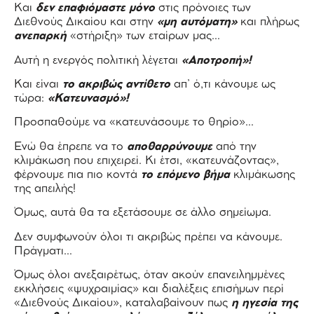
Και
δεν επαφιόμαστε μόνο
στις πρόνοιες των
Διεθνούς Δικαίου και στην
«μη αυτόματη»
και πλήρως
ανεπαρκή
«στήριξη» των εταίρων μας…
Αυτή η ενεργός πολιτική λέγεται
«Αποτροπή»!
Και είναι
το ακριβώς αντίθετο
απ’ ό,τι κάνουμε ως
τώρα:
«Κατευνασμό»!
Προσπαθούμε να «κατευνάσουμε το θηρίο»…
Ενώ θα έπρεπε να το
αποθαρρύνουμε
από την
κλιμάκωση που επιχειρεί. Κι έτσι, «κατευνάζοντας»,
φέρνουμε πια πιο κοντά
το επόμενο βήμα
κλιμάκωσης
της απειλής!
Όμως, αυτά θα τα εξετάσουμε σε άλλο σημείωμα.
Δεν συμφωνούν όλοι τι ακριβώς πρέπει να κάνουμε.
Πράγματι…
Όμως όλοι ανεξαιρέτως, όταν ακούν επανειλημμένες
εκκλήσεις «ψυχραιμίας» και διαλέξεις επισήμων περί
«Διεθνούς Δικαίου», καταλαβαίνουν πως
η ηγεσία της