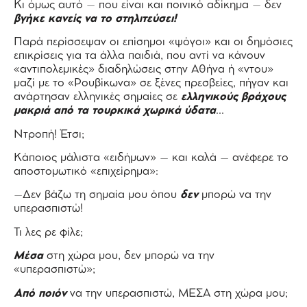
Κι όμως αυτό – που είναι και ποινικό αδίκημα – δεν
βγήκε κανείς να το στηλιτεύσει!
Παρά περίσσεψαν οι επίσημοι «ψόγοι» και οι δημόσιες
επικρίσεις για τα άλλα παιδιά, που αντί να κάνουν
«αντιπολεμικές» διαδηλώσεις στην Αθήνα ή «ντου»
μαζί με το «Ρουβίκωνα» σε ξένες πρεσβείες, πήγαν και
ανάρτησαν ελληνικές σημαίες σε
ελληνικούς βράχους
μακριά από τα τουρκικά χωρικά ύδατα
…
Ντροπή! Έτσι;
Κάποιος μάλιστα «ειδήμων» – και καλά – ανέφερε το
αποστομωτικό «επιχείρημα»:
–Δεν βάζω τη σημαία μου όπου
δεν
μπορώ να την
υπερασπιστώ!
Τι λες ρε φίλε;
Μέσα
στη χώρα μου, δεν μπορώ να την
«υπερασπιστώ»;
Από ποιόν
να την υπερασπιστώ, ΜΕΣΑ στη χώρα μου;