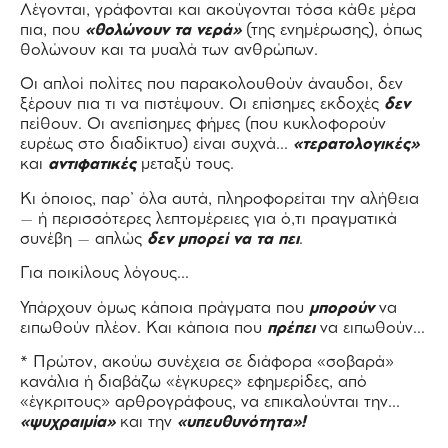
Λέγονται, γράφονται και ακούγονται τόσα κάθε μέρα
πια, που
«θολώνουν τα νερά»
(της ενημέρωσης), όπως
θολώνουν και τα μυαλά των ανθρώπων.
Οι απλοί πολίτες που παρακολουθούν άναυδοι, δεν
ξέρουν πια τι να πιστέψουν. Οι επίσημες εκδοχές
δεν
πείθουν. Οι ανεπίσημες φήμες (που κυκλοφορούν
ευρέως στο διαδίκτυο) είναι συχνά…
«τερατολογικές»
και
αντιφατικές
μεταξύ τους.
Κι όποιος, παρ’ όλα αυτά, πληροφορείται την αλήθεια
– ή περισσότερες λεπτομέρειες για ό,τι πραγματικά
συνέβη – απλώς
δεν μπορεί να τα πει
.
Για ποικίλους λόγους…
Υπάρχουν όμως κάποια πράγματα που
μπορούν
να
ειπωθούν πλέον. Και κάποια που
πρέπει
να ειπωθούν…
* Πρώτον, ακούω συνέχεια σε διάφορα «σοβαρά»
κανάλια ή διαβάζω «έγκυρες» εφημερίδες, από
«έγκριτους» αρθρογράφους, να επικαλούνται την…
«ψυχραιμία»
και την
«υπευθυνότητα»!