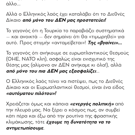
άλλο…
Αλλά ο Ελληνικός λαός έχει καταλάβει ότι το Διεθνές
Δίκαιο
από μόνο του ΔΕΝ μας προστατεύει!
Το γεγονός ότι η Τουρκία το παραβιάζει συστηματικά
– και ανοικτά – δεν σημαίνει ότι θα «τιμωρηθεί» για
αυτό. Προς στιγμήν «ανταμείβεται»!
Της «βγαίνει»…
Το γεγονός ότι ανήκουμε σε ευρωατλαντικούς θεσμούς
(ΟΗΕ, ΝΑΤΟ κλπ), ασφαλώς είναι ενισχυτικό της
θέσης μας (αλίμονο αν ΔΕΝ ανήκαμε κι όλα!), αλλά
από μόνο του πια ΔΕΝ μας εξασφαλίζει
…
Ο Ελληνικός λαός τείνει να πιστέψει, πως το Διεθνές
Δίκαιο και οι Ευρωατλαντικοί θεσμοί, είναι ένα είδος
«αυτόματου πιλότου»!
Χρειάζεται όμως και κάποια
«ενεργός πολιτική»
από
την πλευρά μας. Να ξέρει ο κόσμος πως, αν συμβεί
κάτι πέρα και έξω από την ρουτίνα της φραστικής
κλιμάκωσης, τότε
έχουμε τη δυνατότητα να το
αντιμετωπίσουμε
.