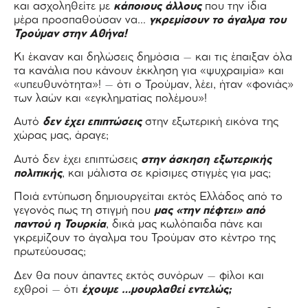
και ασχοληθείτε με
κάποιους άλλους
που την ίδια
μέρα προσπαθούσαν να…
γκρεμίσουν το άγαλμα του
Τρούμαν στην Αθήνα!
Κι έκαναν και δηλώσεις δημόσια – και τις έπαιξαν όλα
τα κανάλια που κάνουν έκκληση για «ψυχραιμία» και
«υπευθυνότητα»! – ότι ο Τρούμαν, λέει, ήταν «φονιάς»
των λαών και «εγκληματίας πολέμου»!
Αυτό
δεν έχει επιπτώσεις
στην εξωτερική εικόνα της
χώρας μας, άραγε;
Αυτό δεν έχει επιπτώσεις
στην άσκηση εξωτερικής
πολιτικής
, και μάλιστα σε κρίσιμες στιγμές για μας;
Ποιά εντύπωση δημιουργείται εκτός Ελλάδος από το
γεγονός πως τη στιγμή που
μας «την πέφτει» από
παντού η Τουρκία
, δικά μας κωλόπαιδα πάνε και
γκρεμίζουν το άγαλμα του Τρούμαν στο κέντρο της
πρωτεύουσας;
Δεν θα πουν άπαντες εκτός συνόρων – φίλοι και
εχθροί – ότι
έχουμε …μουρλαθεί εντελώς;