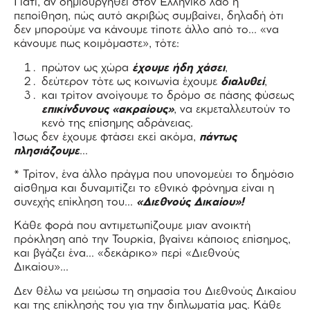
Γιατί, αν δημιουργηθεί στον Ελληνικό λαό η
πεποίθηση, πώς αυτό ακριβώς συμβαίνει, δηλαδή ότι
δεν μπορούμε να κάνουμε τίποτε άλλο από το… «να
κάνουμε πως κοιμόμαστε», τότε:
πρώτον ως χώρα
έχουμε ήδη χάσει
,
δεύτερον τότε ως κοινωνία έχουμε
διαλυθεί
,
και τρίτον ανοίγουμε το δρόμο σε πάσης φύσεως
επικίνδυνους «ακραίους»
, να εκμεταλλευτούν το
κενό της επίσημης αδράνειας.
Ίσως δεν έχουμε φτάσει εκεί ακόμα,
πάντως
πλησιάζουμε
…
* Τρίτον, ένα άλλο πράγμα που υπονομεύει το δημόσιο
αίσθημα και δυναμιτίζει το εθνικό φρόνημα είναι η
συνεχής επίκληση του…
«Διεθνούς Δικαίου»!
Κάθε φορά που αντιμετωπίζουμε μιαν ανοικτή
πρόκληση από την Τουρκία, βγαίνει κάποιος επίσημος,
και βγάζει ένα… «δεκάρικο» περί «Διεθνούς
Δικαίου»…
Δεν θέλω να μειώσω τη σημασία του Διεθνούς Δικαίου
και της επίκλησής του για την διπλωματία μας. Κάθε