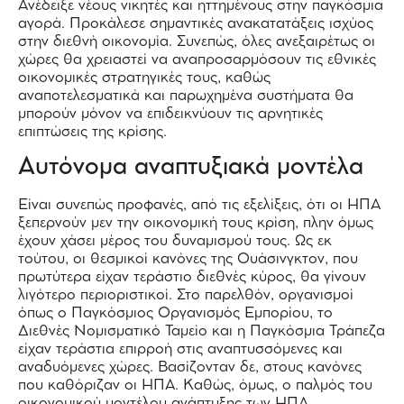
Ανέδειξε νέους νικητές και ηττημένους στην παγκόσμια
αγορά. Προκάλεσε σημαντικές ανακατατάξεις ισχύος
στην διεθνή οικονομία. Συνεπώς, όλες ανεξαιρέτως οι
χώρες θα χρειαστεί να αναπροσαρμόσουν τις εθνικές
οικονομικές στρατηγικές τους, καθώς
αναποτελεσματικά και παρωχημένα συστήματα θα
μπορούν μόνον να επιδεικνύουν τις αρνητικές
επιπτώσεις της κρίσης.
Αυτόνομα αναπτυξιακά μοντέλα
Είναι συνεπώς προφανές, από τις εξελίξεις, ότι οι ΗΠΑ
ξεπερνούν μεν την οικονομική τους κρίση, πλην όμως
έχουν χάσει μέρος του δυναμισμού τους. Ως εκ
τούτου, οι θεσμικοί κανόνες της Ουάσινγκτον, που
πρωτύτερα είχαν τεράστιο διεθνές κύρος, θα γίνουν
λιγότερο περιοριστικοί. Στο παρελθόν, οργανισμοί
όπως ο Παγκόσμιος Οργανισμός Εμπορίου, το
Διεθνές Νομισματικό Ταμείο και η Παγκόσμια Τράπεζα
είχαν τεράστια επιρροή στις αναπτυσσόμενες και
αναδυόμενες χώρες. Βασίζονταν δε, στους κανόνες
που καθόριζαν οι ΗΠΑ. Καθώς, όμως, ο παλμός του
οικονομικού μοντέλου ανάπτυξης των ΗΠΑ