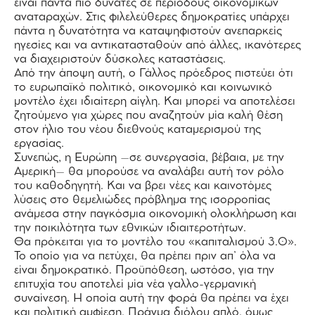
είναι πάντα πιο δυνατές σε περιόδους οικονομικών
αναταραχών. Στις φιλελεύθερες δημοκρατίες υπάρχει
πάντα η δυνατότητα να καταψηφιστούν ανεπαρκείς
ηγεσίες και να αντικατασταθούν από άλλες, ικανότερες
να διαχειριστούν δύσκολες καταστάσεις.
Από την άποψη αυτή, ο Γάλλος πρόεδρος πιστεύει ότι
το ευρωπαϊκό πολιτικό, οικονομικό και κοινωνικό
μοντέλο έχει ιδιαίτερη αίγλη. Και μπορεί να αποτελέσει
ζητούμενο για χώρες που αναζητούν μία καλή θέση
στον ήλιο του νέου διεθνούς καταμερισμού της
εργασίας.
Συνεπώς, η Ευρώπη –σε συνεργασία, βέβαια, με την
Αμερική– θα μπορούσε να αναλάβει αυτή τον ρόλο
του καθοδηγητή. Και να βρει νέες και καινοτόμες
λύσεις στο θεμελιώδες πρόβλημα της ισορροπίας
ανάμεσα στην παγκόσμια οικονομική ολοκλήρωση και
την ποικιλότητα των εθνικών ιδιαιτεροτήτων.
Θα πρόκειται για το μοντέλο του «καπιταλισμού 3.0».
Το οποίο για να πετύχει, θα πρέπει πριν απ’ όλα να
είναι δημοκρατικό. Προϋπόθεση, ωστόσο, για την
επιτυχία του αποτελεί μία νέα γαλλο-γερμανική
συναίνεση. Η οποία αυτή την φορά θα πρέπει να έχει
και πολιτική αμφίεση. Πράγμα διόλου απλό, όμως