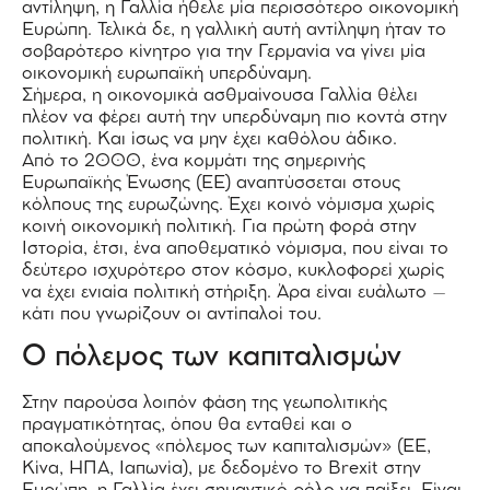
αντίληψη, η Γαλλία ήθελε μία περισσότερο οικονομική
Ευρώπη. Τελικά δε, η γαλλική αυτή αντίληψη ήταν το
σοβαρότερο κίνητρο για την Γερμανία να γίνει μία
οικονομική ευρωπαϊκή υπερδύναμη.
Σήμερα, η οικονομικά ασθμαίνουσα Γαλλία θέλει
πλέον να φέρει αυτή την υπερδύναμη πιο κοντά στην
πολιτική. Και ίσως να μην έχει καθόλου άδικο.
Από το 2000, ένα κομμάτι της σημερινής
Ευρωπαϊκής Ένωσης (ΕΕ) αναπτύσσεται στους
κόλπους της ευρωζώνης. Έχει κοινό νόμισμα χωρίς
κοινή οικονομική πολιτική. Για πρώτη φορά στην
Ιστορία, έτσι, ένα αποθεματικό νόμισμα, που είναι το
δεύτερο ισχυρότερο στον κόσμο, κυκλοφορεί χωρίς
να έχει ενιαία πολιτική στήριξη. Άρα είναι ευάλωτο –
κάτι που γνωρίζουν οι αντίπαλοί του.
Ο πόλεμος των καπιταλισμών
Στην παρούσα λοιπόν φάση της γεωπολιτικής
πραγματικότητας, όπου θα ενταθεί και ο
αποκαλούμενος «πόλεμος των καπιταλισμών» (ΕΕ,
Κίνα, ΗΠΑ, Ιαπωνία), με δεδομένο το Brexit στην