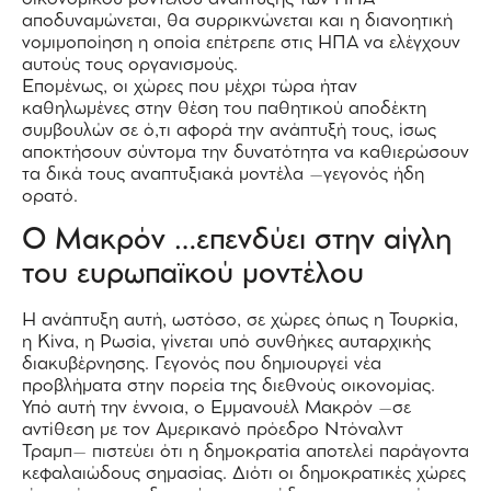
αποδυναμώνεται, θα συρρικνώνεται και η διανοητική
νομιμοποίηση η οποία επέτρεπε στις ΗΠΑ να ελέγχουν
αυτούς τους οργανισμούς.
Επομένως, οι χώρες που μέχρι τώρα ήταν
καθηλωμένες στην θέση του παθητικού αποδέκτη
συμβουλών σε ό,τι αφορά την ανάπτυξή τους, ίσως
αποκτήσουν σύντομα την δυνατότητα να καθιερώσουν
τα δικά τους αναπτυξιακά μοντέλα –γεγονός ήδη
ορατό.
Ο Μακρόν …επενδύει στην αίγλη
του ευρωπαϊκού μοντέλου
Η ανάπτυξη αυτή, ωστόσο, σε χώρες όπως η Τουρκία,
η Κίνα, η Ρωσία, γίνεται υπό συνθήκες αυταρχικής
διακυβέρνησης. Γεγονός που δημιουργεί νέα
προβλήματα στην πορεία της διεθνούς οικονομίας.
Υπό αυτή την έννοια, ο Εμμανουέλ Μακρόν –σε
αντίθεση με τον Αμερικανό πρόεδρο Ντόναλντ
Τραμπ– πιστεύει ότι η δημοκρατία αποτελεί παράγοντα
κεφαλαιώδους σημασίας. Διότι οι δημοκρατικές χώρες