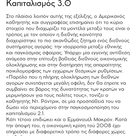
Καπιταλισμός 3.0
Στο πλαίσιο λοιπόν αυτής της εξέλιξης, ο Αμερικανός
καθηγητής και συγγραφέας επισημαίνει ότι το κύριο
στοιχείο που διαχωρίζει τα μοντέλα μεταξύ τους είναι ο
τρόπος με τον οποίον η διεθνής κοινότητα
διαχειρίστηκε το πιο ακανθώδες ζήτημα ενός διεθνούς
συστήματος αγοράς: την ισορροπία μεταξύ εθνικής
και παγκόσμιας σφαίρας. Υπάρχει μία εγγενής αντίθεση
ανάμεσα στην επίτευξη βαθειάς διεθνούς οικονομικής
ολοκλήρωσης και στην διατήρηση της απαραίτητης
ποικιλομορφίας των εγχώριων θεσμικών ρυθμίσεων.
«Παρόλο που η πλήρης ολοκλήρωση των διεθνών
αγορών συνεπάγεται μεγάλη οφέλη, δεν θα έπρεπε να
συμβαίνει σε βάρος της δυνατότητας των κρατών να
μεριμνήσουν για τους πολίτες τους», τονίζει ο
καθηγητής Ντ. Ρόντρικ, σε μία προσπάθειά του να
δώσει νέο περιεχόμενο στην παγκοσμιοποίηση του
καπιταλισμού 2.1.
Κάτι τέτοιο επιδιώκει και ο Εμμανουέλ Μακρόν. Κατά
την άποψή του, η οικονομική κρίση τού 2008 έχει
επηρεάσει με διαφορετικό τρόπο τις διάφορες χώρες.