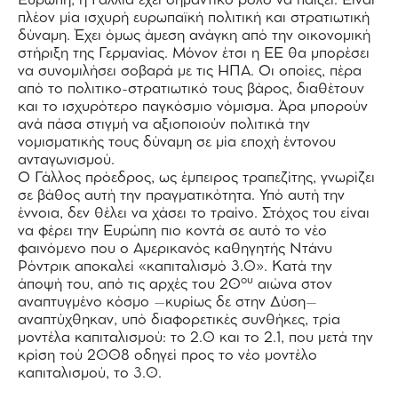
Ευρώπη, η Γαλλία έχει σημαντικό ρόλο να παίξει. Είναι
πλέον μία ισχυρή ευρωπαϊκή πολιτική και στρατιωτική
δύναμη. Έχει όμως άμεση ανάγκη από την οικονομική
στήριξη της Γερμανίας. Μόνον έτσι η ΕΕ θα μπορέσει
να συνομιλήσει σοβαρά με τις ΗΠΑ. Οι οποίες, πέρα
από το πολιτικο-στρατιωτικό τους βάρος, διαθέτουν
και το ισχυρότερο παγκόσμιο νόμισμα. Άρα μπορούν
ανά πάσα στιγμή να αξιοποιούν πολιτικά την
νομισματικής τους δύναμη σε μία εποχή έντονου
ανταγωνισμού.
Ο Γάλλος πρόεδρος, ως έμπειρος τραπεζίτης, γνωρίζει
σε βάθος αυτή την πραγματικότητα. Υπό αυτή την
έννοια, δεν θέλει να χάσει το τραίνο. Στόχος του είναι
να φέρει την Ευρώπη πιο κοντά σε αυτό το νέο
φαινόμενο που ο Αμερικανός καθηγητής Ντάνυ
Ρόντρικ αποκαλεί «καπιταλισμό 3.0». Κατά την
ου
άποψή του, από τις αρχές του 20
αιώνα στον
αναπτυγμένο κόσμο –κυρίως δε στην Δύση–
αναπτύχθηκαν, υπό διαφορετικές συνθήκες, τρία
μοντέλα καπιταλισμού: το 2.0 και το 2.1, που μετά την
κρίση τού 2008 οδηγεί προς το νέο μοντέλο
καπιταλισμού, το 3.0.