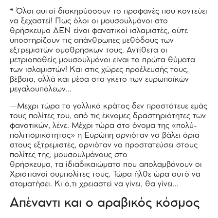
* Όλοι αυτοί διακηρύσσουν το προφανές που κοντεύει
να ξεχαστεί! Πως όλοι οι μουσουλμάνοι στο
θρήσκευμα ΔΕΝ είναι φανατικοί ισλαμιστές, ούτε
υποστηρίζουν τις απάνθρωπες μεθόδους των
εξτρεμιστών ομοθρήσκων τους. Αντίθετα οι
μετριοπαθείς μουσουλμάνοι είναι τα πρώτα θύματα
των ισλαμιστών! Και στις χώρες προέλευσής τους,
βέβαια, αλλά και μέσα στα γκέτο των ευρωπαϊκών
μεγαλουπόλεων…
—Μέχρι τώρα το γαλλικό κράτος δεν προστάτευε εμάς
τους πολίτες του, από τις έκνομες δραστηριότητες των
φανατικών, λένε. Μέχρι τώρα στο όνομα της «πολύ-
πολιτισμικότητας» η Ευρώπη αρνιόταν να βάλει όρια
στους εξτρεμιστές, αρνιόταν να προστατεύσει στους
πολίτες της, μουσουλμάνους στο
θρήσκευμα, τα ίδιαδικαιώματα που απολαμβάνουν οι
Χριστιανοί συμπολίτες τους. Τώρα ήλθε ώρα αυτό να
σταματήσει. Κι ό,τι χρειαστεί να γίνει, θα γίνει…
Απέναντι και ο αραβικός κόσμος