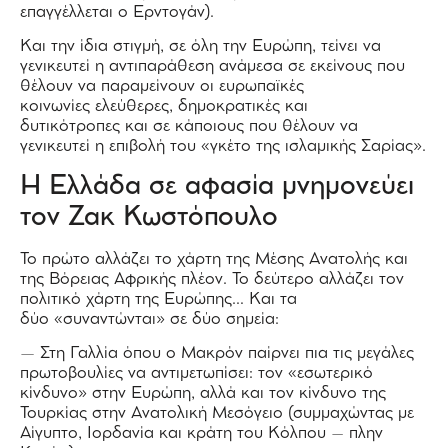
επαγγέλλεται ο Ερντογάν).
Και την ίδια στιγμή, σε όλη την Ευρώπη, τείνει να
γενικευτεί η αντιπαράθεση ανάμεσα σε εκείνους που
θέλουν να παραμείνουν οι ευρωπαϊκές
κοινωνίες ελεύθερες, δημοκρατικές και
δυτικότροπες και σε κάποιους που θέλουν να
γενικευτεί η επιβολή του «γκέτο της ισλαμικής Σαρίας».
Η Ελλάδα σε αφασία μνημονεύει
τον Ζακ Κωστόπουλο
Το πρώτο αλλάζει το χάρτη της Μέσης Ανατολής και
της Βόρειας Αφρικής πλέον. Το δεύτερο αλλάζει τον
πολιτικό χάρτη της Ευρώπης… Και τα
δύο «συναντώνται» σε δύο σημεία:
— Στη Γαλλία όπου ο Μακρόν παίρνει πια τις μεγάλες
πρωτοβουλίες να αντιμετωπίσει: τον «εσωτερικό
κίνδυνο» στην Ευρώπη, αλλά και τον κίνδυνο της
Τουρκίας στην Ανατολική Μεσόγειο (συμμαχώντας με
Αίγυπτο, Ιορδανία και κράτη του Κόλπου – πλην