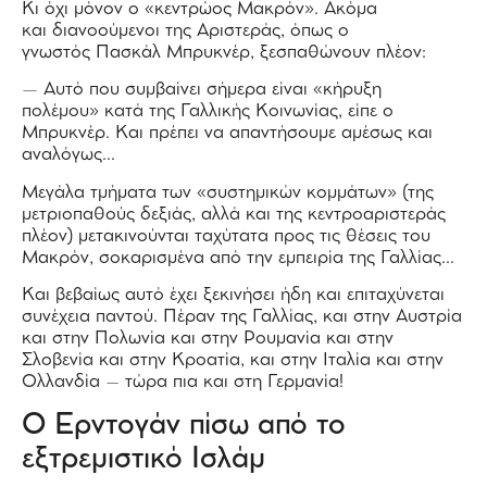
Κι όχι μόνον ο «κεντρώος Μακρόν». Ακόμα
και διανοούμενοι της Αριστεράς, όπως ο
γνωστός Πασκάλ Μπρυκνέρ, ξεσπαθώνουν πλέον:
— Αυτό που συμβαίνει σήμερα είναι «κήρυξη
πολέμου» κατά της Γαλλικής Κοινωνίας, είπε ο
Μπρυκνέρ. Και πρέπει να απαντήσουμε αμέσως και
αναλόγως…
Μεγάλα τμήματα των «συστημικών κομμάτων» (της
μετριοπαθούς δεξιάς, αλλά και της κεντροαριστεράς
πλέον) μετακινούνται ταχύτατα προς τις θέσεις του
Μακρόν, σοκαρισμένα από την εμπειρία της Γαλλίας…
Και βεβαίως αυτό έχει ξεκινήσει ήδη και επιταχύνεται
συνέχεια παντού. Πέραν της Γαλλίας, και στην Αυστρία
και στην Πολωνία και στην Ρουμανία και στην
Σλοβενία και στην Κροατία, και στην Ιταλία και στην
Ολλανδία – τώρα πια και στη Γερμανία!
Ο Ερντογάν πίσω από το
εξτρεμιστικό Ισλάμ