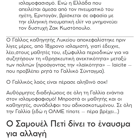
ισλαμοφασισμό. Ενώ η Ελλάδα που
απειλείται άμεσα από τον πνευματικό του
ηγέτη, Ερντογάν, βρίσκεται σε αφασία με
την ελληνική πνευματική ελίτ να μνημονεύει
τον δυστυχή Ζακ Κωστόπουλο.
Ο Γάλλος καθηγητής Λυκείου αποκεφαλίστηκε πριν
λίγες μέρες, από 18χρονο ισλαμιστή, γιατί έδειχνε,
λέει,στους μαθητές του, εξώφυλλα περιοδικών για να
συζητήσουν τη «θρησκευτική ανεκτικότητα» μεταξύ
των πολιτών (προάγοντας την «λαϊκότητα» – laicite –
που προβλέπει ρητά το Γαλλικό Σύνταγμα).
Ο Γαλλικός λαός είναι πέρασε αληθινό σοκ!
Αυθόρμητες διαδηλώσεις σε όλη τη Γαλλία ενάντια
στον ισλαμοφαφισμό! Μπροστά οι μαθητής και οι
καθηγητές, συνάδελφοι του αδικοσκοτωμένου. Σε όλη
την Γαλλία (εδώ η ΟΛΜΕ τίποτε – πέρα βρέχει…)
Ο Σαμουέλ Πετί δίνει το έναυσμα
για αλλαγή