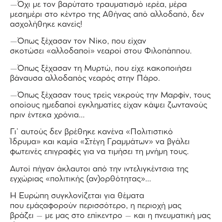
—Όχι με τον βαρύτατο τραυματισμό ιερέα, μέρα
μεσημέρι στο κέντρο της Αθήνας από αλλοδαπό, δεν
ασχολήθηκε κανείς!
—Όπως ξέχασαν τον Νίκο, που είχαν
σκοτώσει «αλλοδαποί» νεαροί στου Φιλοπάππου.
—Όπως ξέχασαν τη Μυρτώ, που είχε κακοποιήσει
βάναυσα αλλοδαπός νεαρός στην Πάρο.
—Όπως ξέχασαν τους τρείς νεκρούς την Μαρφίν, τους
οποίους ημεδαποί εγκληματίες είχαν κάψει ζωντανούς
πριν έντεκα χρόνια…
Γι’ αυτούς δεν βρέθηκε κανένα «Πολιτιστικό
Ίδρυμα» και καμία «Στέγη Γραμμάτων» να βγάλει
φωτεινές επιγραφές για να τιμήσει τη μνήμη τους.
Αυτοί πήγαν άκλαυτοι από την ιντελιγκέντσια της
εγχώριας «πολιτικής (αν)ορθότητας»…
Η Ευρώπη συγκλονίζεται για θέματα
που εμάςαφορούν περισσότερο, η περιοχή μας
βράζει – με μας στο επίκεντρο – και η πνευματική μας