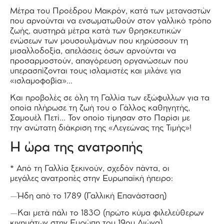
Μέτρα του Προέδρου Μακρόν, κατά των μεταναστών
που αρνούνται να ενσωματωθούν στον γαλλικό τρόπο
ζωής, αυστηρά μέτρα κατά των θρησκευτικών
ενώσεων των μουσουλμάνων που κηρύσσουν τη
μισαλλοδοξία, απελάσεις όσων αρνούνται να
προσαρμοστούν, απαγόρευση οργανώσεων που
υπερασπίζονται τους ισλαμιστές και μιλάνε για
«ισλαμοφοβία»…
Και προβολές σε όλη τη Γαλλία των εξώφυλλων για τα
οποία πλήρωσε τη ζωή του ο Γάλλος καθηγητής,
Σαμουέλ Πετί… Τον οποίο τίμησαν στο Παρίσι με
την ανώτατη διάκριση της «Λεγεώνας της Τιμής»!
Η ώρα της ανατροπής
* Από τη Γαλλία ξεκινούν, σχεδόν πάντα, οι
μεγάλες ανατροπές στην Ευρωπαϊκή ήπειρο:
—Ήδη από το 1789 (Γαλλική Επανάσταση)
—Και μετά πάλι το 1830 (πρώτο κύμα φιλελεύθερων
κινημάτων στην Ευρώπη του 19ου Αιώνα)…