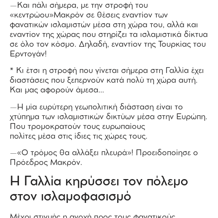
—Και πάλι σήμερα, με την στροφή του
«κεντρώου»Μακρόν σε θέσεις εναντίον των
φανατικών ισλαμιστών μέσα στη χώρα του, αλλά και
εναντίον της χώρας που στηρίζει τα ισλαμιστικά δίκτυα
σε όλο τον κόσμο. Δηλαδή, εναντίον της Τουρκίας του
Ερντογάν!
* Κι έτσι η στροφή που γίνεται σήμερα στη Γαλλία έχει
διαστάσεις που ξεπερνούν κατά πολύ τη χώρα αυτή.
Και μας αφορούν άμεσα…
—Η μία ευρύτερη γεωπολιτική διάσταση είναι το
χτύπημα των ισλαμιστικών δικτύων μέσα στην Ευρώπη.
Που τρομοκρατούν τους ευρωπαίους
πολίτες μέσα στις ίδιες τις χώρες τους.
—«Ο τρόμος θα αλλάξει πλευρά»! Προειδοποίησε ο
Πρόεδρος Μακρόν.
Η Γαλλία κηρύσσει τον πόλεμο
στον ισλαμοφασισμό
Μέχρι στιγμής η ανοχή προς τους φανατικούς