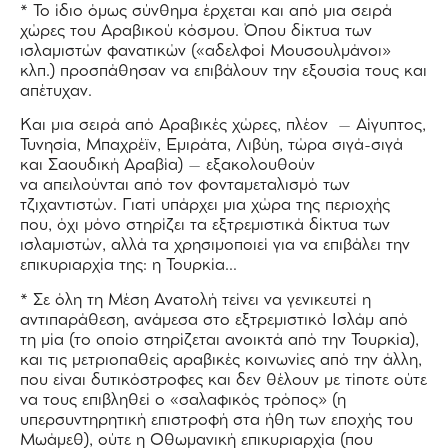
* Το ίδιο όμως σύνθημα έρχεται και από μια σειρά
χώρες του Αραβικού κόσμου. Όπου δίκτυα των
ισλαμιστών φανατικών («αδελφοί Μουσουλμάνοι»
κλπ.) προσπάθησαν να επιβάλουν την εξουσία τους και
απέτυχαν.
Και μια σειρά από Αραβικές χώρες, πλέον – Αίγυπτος,
Τυνησία, Μπαχρέϊν, Εμιράτα, Λιβύη, τώρα σιγά-σιγά
και Σαουδική Αραβία) – εξακολουθούν
να απειλούνται από τον φονταμεταλισμό των
τζιχαντιστών. Γιατί υπάρχει μια χώρα της περιοχής
που, όχι μόνο στηρίζει τα εξτρεμιστικά δίκτυα των
ισλαμιστών, αλλά τα χρησιμοποιεί για να επιβάλει την
επικυριαρχία της: η Τουρκία…
* Σε όλη τη Μέση Ανατολή τείνει να γενικευτεί η
αντιπαράθεση, ανάμεσα στο εξτρεμιστικό Ισλάμ από
τη μία (το οποίο στηρίζεται ανοικτά από την Τουρκία),
και τις μετριοπαθείς αραβικές κοινωνίες από την άλλη,
που είναι δυτικόστροφες και δεν θέλουν με τίποτε ούτε
να τους επιβληθεί ο «σαλαφικός τρόπος» (η
υπερσυντηρητική επιστροφή στα ήθη των εποχής του
Μωάμεθ), ούτε η Οθωμανική επικυριαρχία (που