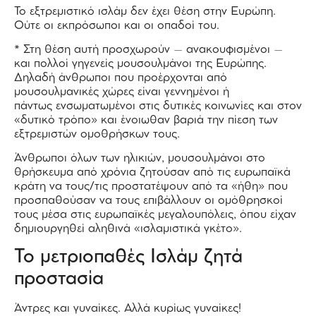
Το εξτρεμιστικό ισλάμ δεν έχει θέση στην Ευρώπη.
Ούτε οι εκπρόσωποι και οι οπαδοί του.
* Στη θέση αυτή προσχωρούν – ανακουφισμένοι –
και πολλοί γηγενείς μουσουλμάνοι της Ευρώπης.
Δηλαδή άνθρωποι που προέρχονται από
μουσουλμανικές χώρες είναι γεννημένοι ή
πάντως ενσωματωμένοι στις δυτικές κοινωνίες και στον
«δυτικό τρόπο» και ένοιωθαν βαριά την πίεση των
εξτρεμιστών ομοθρήσκων τους.
Άνθρωποι όλων των ηλικιών, μουσουλμάνοι στο
θρήσκευμα από χρόνια ζητούσαν από τις ευρωπαϊκά
κράτη να τους/τις προστατέψουν από τα «ήθη» που
προσπαθούσαν να τους επιβάλλουν οι ομόθρησκοί
τους μέσα στις ευρωπαϊκές μεγαλουπόλεις, όπου είχαν
δημιουργηθεί αληθινά «ισλαμιστικά γκέτο».
Το μετριοπαθές Ισλάμ ζητά
προστασία
Άντρες και γυναίκες. Αλλά κυρίως γυναίκες!