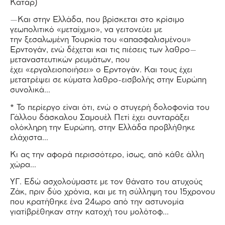
Κατάρ)
—Και στην Ελλάδα, που βρίσκεται στο κρίσιμο
γεωπολιτικό «μεταίχμιο», να γειτονεύει με
την ξεσαλωμένη Τουρκία του «απασφαλισμένου»
Ερντογάν, ενώ δέχεται και τις πιέσεις των λαθρο–
μεταναστευτικών ρευμάτων, που
έχει «εργαλειοποιήσει» ο Ερντογάν. Και τους έχει
μετατρέψει σε κύματα λαθρο-εισβολής στην Ευρώπη
συνολικά…
* Το περίεργο είναι ότι, ενώ ο στυγερή δολοφονία του
Γάλλου δάσκαλου Σαμουέλ Πετί έχει συνταράξει
ολόκληρη την Ευρώπη, στην Ελλάδα προβλήθηκε
ελάχιστα…
Κι ας την αφορά περισσότερο, ίσως, από κάθε άλλη
χώρα…
ΥΓ. Εδώ ασχολούμαστε με τον θάνατο του ατυχούς
Ζάκ, πριν δύο χρόνια, και με τη σύλληψη του 15χρονου
που κρατήθηκε ένα 24ωρο από την αστυνομία
γιατίβρέθηκαν στην κατοχή του μολότοφ…