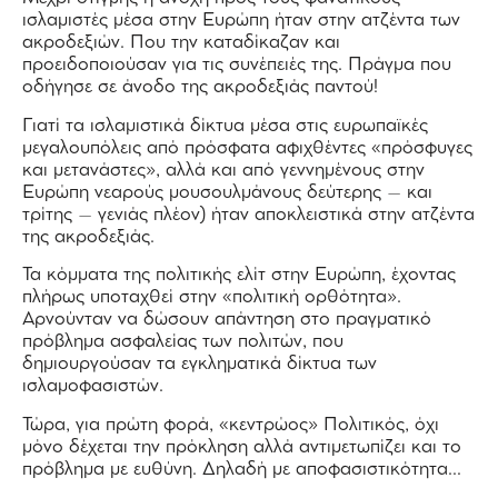
ισλαμιστές μέσα στην Ευρώπη ήταν στην ατζέντα των
ακροδεξιών. Που την καταδίκαζαν και
προειδοποιούσαν για τις συνέπειές της. Πράγμα που
οδήγησε σε άνοδο της ακροδεξιάς παντού!
Γιατί τα ισλαμιστικά δίκτυα μέσα στις ευρωπαϊκές
μεγαλουπόλεις από πρόσφατα αφιχθέντες «πρόσφυγες
και μετανάστες», αλλά και από γεννημένους στην
Ευρώπη νεαρούς μουσουλμάνους δεύτερης – και
τρίτης – γενιάς πλέον) ήταν αποκλειστικά στην ατζέντα
της ακροδεξιάς.
Τα κόμματα της πολιτικής ελίτ στην Ευρώπη, έχοντας
πλήρως υποταχθεί στην «πολιτική ορθότητα».
Αρνούνταν να δώσουν απάντηση στο πραγματικό
πρόβλημα ασφαλείας των πολιτών, που
δημιουργούσαν τα εγκληματικά δίκτυα των
ισλαμοφασιστών.
Τώρα, για πρώτη φορά, «κεντρώος» Πολιτικός, όχι
μόνο δέχεται την πρόκληση αλλά αντιμετωπίζει και το
πρόβλημα με ευθύνη. Δηλαδή με αποφασιστικότητα…