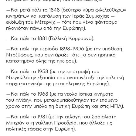
—Και μετά πάλι το 1848 (δεύτερο κύμα φιλελεύθερων
κινημάτων και κατάλυση των Ιεράς Συμμαχίας –
εκδίωξη του Μέτερνιχ – τότε που «ένα φάντασμα
πλανιόταν πάνω από την Ευρώπη»).
—Και πάλι το 1881 (Γαλλική Κομμούνα).
—Και πάλι την περίοδο 1898-1906 (με την υπόθεση
Ντρέϋφους, που συντάραξε τότε τα συντηρητικά
κατεστημένα όλης της ηπείρου).
—Και πάλι το 1958 (με την επιστροφή του
Ντεγκώλστην εξουσία που ανασυνέταξε την πολιτική
«αρχιτεκτονική» της μεταπολεμικής Ευρώπης).
—Και πάλι το 1968 (με τα νεολαιίστικα κινήματα
του «Μάη», που μεταλαμπαδεύτηκαν τον επόμενο
χρόνο στην υπόλοιπη δυτική Ευρώπη και στις ΗΠΑ).
—Και πάλι το 1981 (με την εκλογή του Σοσιαλιστή
Μιτεράν στη γαλλική Προεδρία, που άλλαξε τις
πολιτικές τάσεις στην Ευρώπη).