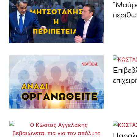
“Μαύρο
περιθω
Επιβεβ
επιχει
Παραλο