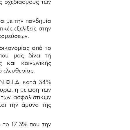
υς σχεδιασμούς των
ά με την πανδημία
ικές εξελίξεις στην
εσμεύσεων.
οικονομίας από το
 που μας δίνει τη
ς και κοινωνικής
ό ελευθερίας.
Ν.Φ.Ι.Α. κατά 34%
υρώ, η μείωση των
 των ασφαλιστικών
και την άμυνα της
 το 17,3% που την