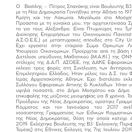
Ο Βασίλης – Πέτρος Σπανάκης είναι Βουλευτής Β3
με τη Νέα Δημοκρατία Γεννήθηκε στην Αθήνα το 197
Κρήτη και την Λακωνία. Μεγάλωσε στο Μοσχάτ
Προάστια με τη γυναίκα μου, την αρχιτεκτόνισσα 
το γιο τους Αλέξανδρο. Είναι Πτυχιούχος του Τ
Διοίκησης Επιχειρήσεων του Οικονομικού Πανεπι
Α.Σ.Ο.Ε.Ε.) με μεταπτυχιακές σπουδές στο City Un
Έχει εργαστεί στην εταιρεία Σώμα Ορκωτών Λ
Υπουργείο Οικονομικών. Προέρχεται από τη βάση 
Διετέλεσε υπεύθυνος Μαθητικού (Μ.Α.ΚΙ.) της Ο
στέλεχος της Δ.Α.Π. ΑΣΟΕΕ, της ΔΑΚΕ Εφοριακών 
εκλεγεί τρεις φορές στη Συνέλευση των Αντιπρο
Επιμελητηρίου Ελλάδος. Ήταν μέλος του Δ.Σ. του 
Ιεράς Αρχιεπισκοπής Αθηνών. Έχει διατελέσει εκ
Συλλόγου Εφοριακών Αττικής & Κυκλάδων. Ήταν 
υψηλά ποσοστά, στο Δήμο Μοσχάτου και Δήμο 
επικεφαλής της μείζονος μειοψηφίας για 8 χρόνια. 
Προέδρου της Νέας Δημοκρατίας, ορίστηκε Γραμμ
Κόμματος και τον Ιανουάριο του 2017 ανέλ
νεοσύστατης Γραμματείας των Ειδικών Κομματικώ
της Νέας Δημοκρατίας, θέση την οποία κατείχε 
2019. Εκλέχτηκε Βουλευτής της Β3΄ Εκλογικής Περι
Τομέας) στις Εθνικές Εκλογές της 7ης Ιουλίου 2019