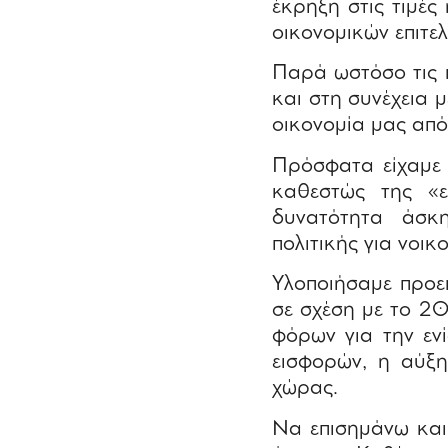
έκρηξη στις τιμές
οικονομικών επιτελ
Παρά ωστόσο τις 
και στη συνέχεια μ
οικονομία μας από
Πρόσφατα είχαμε 
καθεστώς της «εν
δυνατότητα άσκη
πολιτικής για νοικ
Υλοποιήσαμε προε
σε σχέση με το 2
φόρων για την εν
εισφορών, η αύξη
χώρας.
Να επισημάνω και