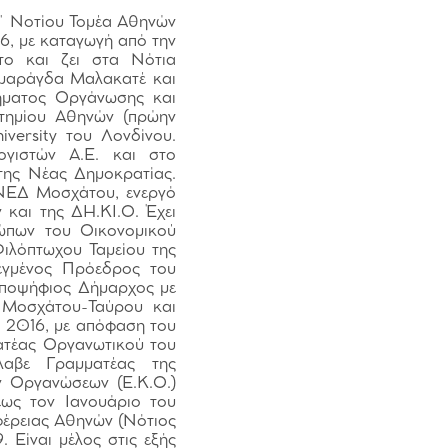
΄ Νοτίου Τομέα Αθηνών
6, με καταγωγή από την
ο και ζει στα Νότια
Σμαράγδα Μαλακατέ και
μήματος Οργάνωσης και
στημίου Αθηνών (πρώην
iversity του Λονδίνου.
ογιστών Α.Ε. και στο
της Νέας Δημοκρατίας.
ΝΝΕΔ Μοσχάτου, ενεργό
και της ΔΗ.ΚΙ.Ο. Έχει
σώπων του Οικονομικού
Φιλόπτωχου Ταμείου της
λεγμένος Πρόεδρος του
υποψήφιος Δήμαρχος με
Μοσχάτου-Ταύρου και
Το 2016, με απόφαση του
ατέας Οργανωτικού του
αβε Γραμματέας της
ν Οργανώσεων (Ε.Κ.Ο.)
έως τον Ιανουάριο του
φέρειας Αθηνών (Νότιος
. Είναι μέλος στις εξής