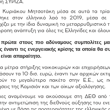
η ΣΥΡΙΖΑ.
 Κυριάκου Μητσοτάκη μέσα σε αυτά τα τρία 
ηκε στον ελληνικό λαό το 2019, μέσα σε ιδ
χίζει με την ίδια δυναμική το μεταρρυθμιστικό 
ρροπη ανάπτυξη για όλες τις Ελληνίδες και όλου
πρώτα στους πιο αδύναμους συμπολίτες μα
ς έναντι τις ενεργειακής κρίσης τα οποία θα σ
είναι απαραίτητο.
τα μέτρα στήριξης νοικοκυριών και επιχειρήσεω
σουν τα 10 δισ. ευρώ, έναντι των αρχικών εκτιμ
ούν το μεγαλύτερο πακέτο στην Ε.Ε., ως 
σεις της Κομισιόν και των οίκων αξιολόγησης.
μέρες αναμένουμε να ακούσουμε στη ΔΕΘ από
 την αντιμετώπιση της διεθνούς αύξησης του εν
να με βάση τις προτεραιότητες της ελληνικής 