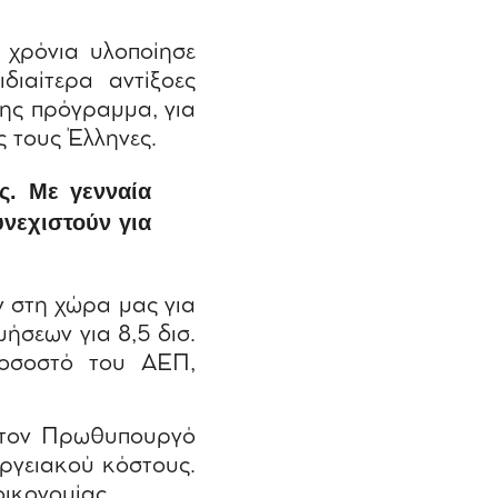
χρόνια υλοποίησε
ιαίτερα αντίξοες
της πρόγραμμα, για
ς τους Έλληνες.
ς. Με γενναία
υνεχιστούν για
ν στη χώρα μας για
ήσεων για 8,5 δισ.
ποσοστό του ΑΕΠ,
 τον Πρωθυπουργό
εργειακού κόστους.
οικονομίας.