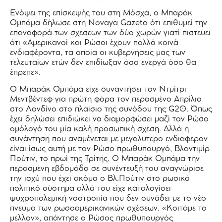
Ενόψει της επίσκεψής του στη Μόσχα, ο Μπαράκ
Ομπάμα δήλωσε στη Novaya Gazeta ότι επιθυμεί την
επαναφορά των σχέσεων των δύο χωρών γιατί πιστεύει
ότι «Αμερικανοί και Ρώσοι έχουν πολλά κοινά
ενδιαφέροντα, τα οποία οι κυβερνήσεις μας των
τελευταίων ετών δεν επιδίωξαν όσο ενεργά όσο θα
έπρεπε».
Ο Μπαράκ Ομπάμα είχε συναντήσει τον Ντμίτρι
Μεντβέντεφ για πρώτη φόρα τον περασμένο Απρίλιο
στο Λονδίνο στο πλαίσιο της συνόδου της G20. Όπως
έχει δηλώσει επιδιώκει να διαμορφώσει μαζί τον Ρώσο
ομόλογό του μία καλή προσωπική σχέση. Αλλά η
συνάντηση που αναμένεται με μεγαλύτερο ενδιαφέρον
είναι ίσως αυτή με τον Ρώσο πρωθυπουργό, Βλαντιμίρ
Πούτιν, το πρωί της Τρίτης. Ο Μπαράκ Ομπάμα την
περασμένη εβδομάδα σε συνέντευξή του αναγνώρισε
την ισχύ που έχει ακόμα ο Βλ.Πούτιν στο ρωσικό
πολιτικό σύστημα αλλά του είχε καταλογίσει
ψυχροπολεμική νοοτροπία που δεν συνάδει με το νέο
πνεύμα των ρωσοαμερικανικών σχέσεων. «Κοιτάμε το
μέλλον», απάντησε ο Ρώσος πρωθυπουργός