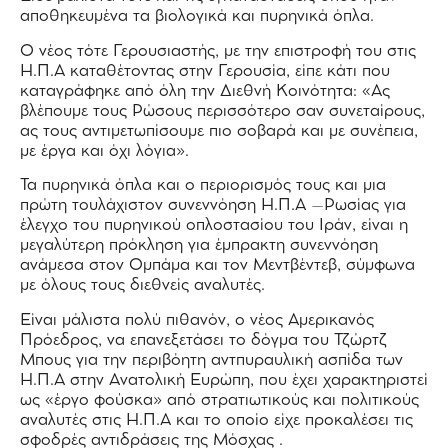
αποθηκευμένα τα βιολογικά και πυρηνικά όπλα.
Ο νέος τότε Γερουσιαστής, με την επιστροφή του στις
Η.Π.Α καταθέτοντας στην Γερουσία, είπε κάτι που
καταγράφηκε από όλη την Διεθνή Κοινότητα: «Ας
βλέπουμε τους Ρώσους περισσότερο σαν συνεταίρους,
ας τους αντιμετωπίσουμε πιο σοβαρά και με συνέπεια,
με έργα και όχι λόγια».
Τα πυρηνικά όπλα και ο περιορισμός τους και μια
πρώτη τουλάχιστον συνεννόηση Η.Π.Α –Ρωσίας για
έλεγχο του πυρηνικού οπλοστασίου του Ιράν, είναι η
μεγαλύτερη πρόκληση για έμπρακτη συνεννόηση
ανάμεσα στον Ομπάμα και τον Μεντβέντεβ, σύμφωνα
με όλους τους διεθνείς αναλυτές.
Είναι μάλιστα πολύ πιθανόν, ο νέος Αμερικανός
Πρόεδρος, να επανεξετάσει το δόγμα του Τζώρτζ
Μπους για την περιβόητη αντπυραυλική ασπίδα των
Η.Π.Α στην Ανατολική Ευρώπη, που έχει χαρακτηριστεί
ως «έργο φούσκα» από στρατιωτικούς και πολιτικούς
αναλυτές στις Η.Π.Α και το οποίο είχε προκαλέσει τις
σφοδρές αντιδράσεις της Μόσχας .