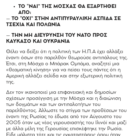
ΤΟ “ΝΑΙ” ΤΗΣ ΜΟΣΧΑΣ ΘΑ ΕΞΑΡΤΗΘΕΙ
ΑΠΟ:
– ΤΟ “ΟΧΙ” ΣΤΗΝ ΑΝΤΙΠΥΡΑΥΛΙΚΗ ΑΣΠΙΔΑ ΣΕ
ΤΣΕΧΙΑ ΚΑΙ ΠΟΛΩΝΙΑ
– ΤΗΝ ΜΗ ΔΙΕΥΡΥΝΣΗ ΤΟΥ ΝΑΤΟ ΠΡΟΣ
ΚΑΥΚΑΣΟ ΚΑΙ ΟΥΚΡΑΝΙΑ
Θέλει να δείξει ότι η πολιτική των Η.Π.Α έχει αλλάξει
έναντι όσων στο παρελθόν θεωρούσε αντιπάλους της.
Έτσι, στη Μόσχα ο Μπάρακ Ομπάμα, αναζητεί μια
«θεαματική κίνηση» για να πείσει τους πάντες ότι η
Αμερική αλλάζει σελίδα και στην εξωτερική πολιτική
της.
Δεν τον ικανοποιεί μια επιφανειακή και δημοσίων
σχέσεων προσέγγιση με την Μόσχα και η διαιώνιση
των δογμάτων και των αντιπαλοτήτων του
παρελθόντος. Άλλωστε το στίγμα των προθέσεων του
έναντι της Ρωσίας το έδωσε από τον Αύγουστο του
2005 όταν ως νέος γερουσιαστής του Ιλινόϊ και μαζί
με άλλα μέλη της Γερουσίας επισκέφτηκε την Ρωσία.
Είδε μάλιστα τότε και τις εγκαταστάσεις όπου ήταν