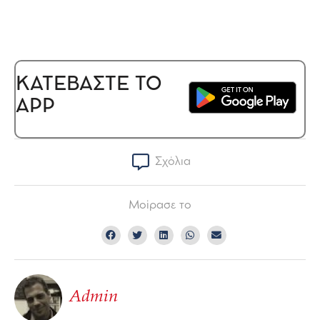
ΚΑΤΕΒΑΣΤΕ ΤΟ
APP
Σχόλια
Μοίρασε το
Admin