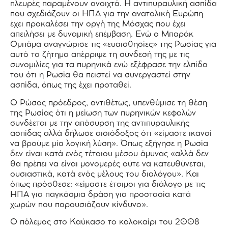
πλευρές παραμένουν ανοιχτά. Η αντιπυραυλική ασπίδα
που σχεδιάζουν οι ΗΠΑ για την ανατολική Ευρώπη
έχει προκαλέσει την οργή της Μόσχας που έχει
απειλήσει με δυναμική επέμβαση. Ενώ ο Μπαράκ
Ομπάμα αναγνώρισε τις «ευαισθησίες» της Ρωσίας για
αυτό το ζήτημα απέρριψε τη σύνδεσή της με τις
συνομιλίες για τα πυρηνικά ενώ εξέφρασε την ελπίδα
του ότι η Ρωσία θα πειστεί να συνεργαστεί στην
ασπίδα, όπως της έχει προταθεί.
Ο Ρώσος πρόεδρος, αντιθέτως, υπενθύμισε τη θέση
της Ρωσίας ότι η μείωση των πυρηνικών κεφαλών
συνδέεται με την απόσυρση της αντιπυραυλικής
ασπίδας αλλά δήλωσε αισιόδοξος ότι «είμαστε ικανοί
να βρούμε μία λογική λύση». Όπως εξήγησε η Ρωσία
δεν είναι κατά ενός τέτοιου μέσου άμυνας «αλλά δεν
θα πρέπει να είναι μονομερές ούτε να κατευθύνεται,
ουσιαστικά, κατά ενός μέλους του διαλόγου». Και
όπως πρόσθεσε: «είμαστε έτοιμοι για διάλογο με τις
ΗΠΑ για παγκόσμια δράση για προστασία κατά
χωρών που παρουσιάζουν κίνδυνο».
Ο πόλεμος στο Καύκασο το καλοκαίρι του 2008