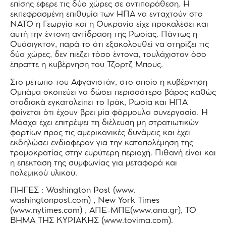
επίσης έφερε τις δύο χώρες σε αντιπαράθεση. Η
εκπεφρασμένη επιθυμία των ΗΠΑ να ενταχτούν στο
ΝΑΤΟ η Γεωργία και η Ουκρανία είχε προκαλέσει και
αυτή την έντονη αντίδραση της Ρωσίας. Πάντως η
Ουάσιγκτον, παρά το ότι εξακολουθεί να στηρίζει τις
δύο χώρες, δεν πιέζει τόσο έντονα, τουλάχιστον όσο
έπραττε η κυβέρνηση του Τζορτζ Μπους.
Στο μέτωπο του Αφγανιστάν, στο οποίο η κυβέρνηση
Ομπάμα σκοπεύει να δώσει περισσότερο βάρος καθώς
σταδιακά εγκαταλείπει το Ιράκ, Ρωσία και ΗΠΑ
φαίνεται ότι έχουν βρει μία φόρμουλα συνεργασία. Η
Μόσχα έχει επιτρέψει τη διέλευση μη στρατιωτικών
φορτίων προς τις αμερικανικές δυνάμεις και έχει
εκδηλώσει ενδιαφέρον για την καταπολέμηση της
τρομοκρατίας στην ευρύτερη περιοχή. Πιθανή είναι και
η επέκταση της συμφωνίας για μεταφορά και
πολεμικού υλικού.
ΠΗΓΕΣ : Washington Post (www.
washingtonpost.com) , New York Times
(www.nytimes.com) , ΑΠΕ-ΜΠΕ(www.ana.gr), ΤΟ
ΒΗΜΑ ΤΗΣ ΚΥΡΙΑΚΗΣ (www.tovima.com).