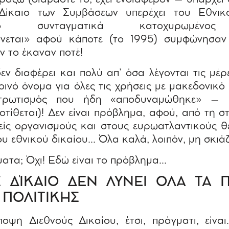
Δίκαιο των Συμβάσεων υπερέχει του Εθνικ
ο συνταγματικά κατοχυρωμένος 
νεται» αφού κάποτε (το 1995) συμφώνησαν
ν το έκαναν ποτέ!
εν διαφέρει και πολύ απ’ όσα λέγονται τις μέρ
οινό όνομα για όλες τις χρήσεις με μακεδονικό
τρωτισμός που ήδη «αποδυναμώθηκε» – 
οτίθεται)! Δεν είναι πρόβλημα, αφού, από τη σ
είς οργανισμούς και στους ευρωατλαντικούς θ
ου εθνικού δικαίου… Όλα καλά, λοιπόν, μη σκιάζ
γματα; Όχι! Εδώ είναι το πρόβλημα…
Σ ΔΊΚΑΙΟ ΔΕΝ ΛΥΝΕΙ ΟΛΑ ΤΑ 
 ΠΟΛΙΤΙΚΗΣ
οψη Διεθνούς Δικαίου, έτσι, πράγματι, είναι