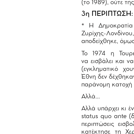
(το 1989), ούτε τ
3η ΠΕΡΙΠΤΩΣΗ
* Η Δημοκρατία
Ζυρίχης-Λονδίνο
αποδείχθηκε, όμως
Το 1974 η Τουρκ
να εισβάλει και ν
(εγκληματικό χο
Έθνη δεν δέχθηκαν
παράνομη κατοχή 
Αλλά…
Αλλά υπάρχει κι έ
status quo ante (
περιπτώσεις εισβ
κατέκτησε τη Χε