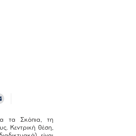
α τα Σκόπια, τη
υς. Κεντρική θέση,
ιαδικτυακά), είναι