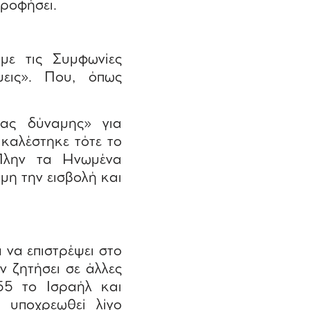
ρροφήσει.
ε τις Συμφωνίες
μεις». Που, όπως
ιας δύναμης» για
ικαλέστηκε τότε το
 Πλην τα Ηνωμένα
μη την εισβολή και
 να επιστρέψει στο
ν ζητήσει σε άλλες
955 το Ισραήλ και
 υποχρεωθεί λίγο