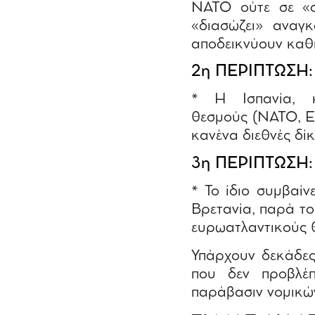
ΝΑΤΟ ούτε σε «συ
«διασώζει» αναγ
αποδεικνύουν καθη
2η ΠΕΡΙΠΤΩΣΗ:
* Η Ισπανία, κ
θεσμούς (ΝΑΤΟ, ΕΕ
κανένα διεθνές δί
3η ΠΕΡΙΠΤΩΣΗ:
* Το ίδιο συμβαίν
Βρετανία, παρά το
ευρωατλαντικούς 
Υπάρχουν δεκάδες
που δεν προβλέπ
παράβασιν νομικώ