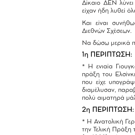
Δίκαιο ΔΕΝ λύνει
είχαν ήδη λυθεί όλ
Και είναι συνήθ
Διεθνών Σχέσεων.
Να δώσω μερικά π
1η ΠΕΡΙΠΤΩΣΗ:
* Η ενιαία Γιουγ
πράξη του Ελσίνκι
που είχε υπογράψ
διαμέλυσαν, παρα
πολύ αιματηρά μάλ
2η ΠΕΡΙΠΤΩΣΗ
* Η Ανατολική Γε
την Τελική Πράξη τ