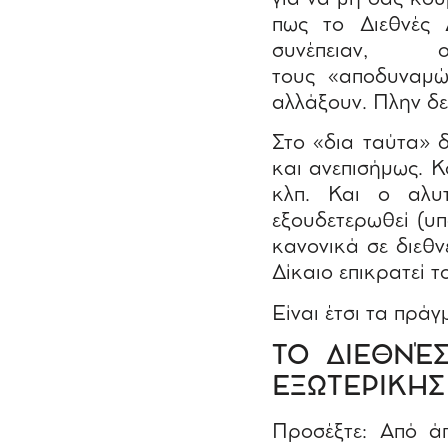
πως το Διεθνές 
συνέπειαν, 
τους «αποδυναμώ
αλλάξουν. Πλην δε
Στο «δια ταύτα» δ
και ανεπισήμως. Κ
κλπ. Και ο αλυ
εξουδετερωθεί (υπ
κανονικά σε διεθν
Δίκαιο επικρατεί τ
Είναι έτσι τα πρά
ΤΟ ΔΙΕΘΝΈ
ΕΞΩΤΕΡΙΚΗΣ
Προσέξτε: Από άπ