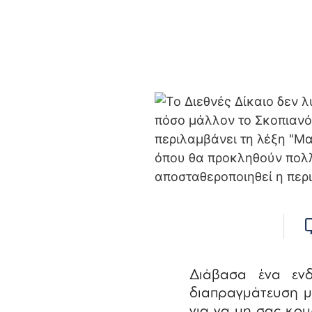
Διάβασα ένα εν
διαπραγμάτευση μα
για να μη σας κου