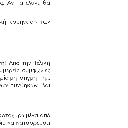
ς. Αν τα έλυνε θα
κή ερμηνεία» των
η! Από την Τελική
λυμερείς συμφωνίες
ρίσιμη στιγμή τη…
νων συνθηκών. Και
 κατοχυρωμένα από
ίδια να καταρρεύσει