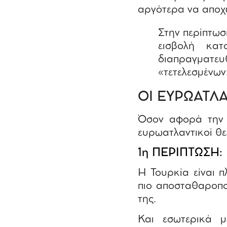
αργότερα να αποχ
Στην περίπτω
εισβολή κα
διαπραγματε
«τετελεσμένων
ΟΙ ΕΥΡΩΑΤΛ
Όσον αφορά την 
ευρωατλαντικοί θε
1η ΠΕΡΙΠΤΩΣΗ:
Η Τουρκία είναι 
πιο αποσταθαροπο
της.
Και εσωτερικά 