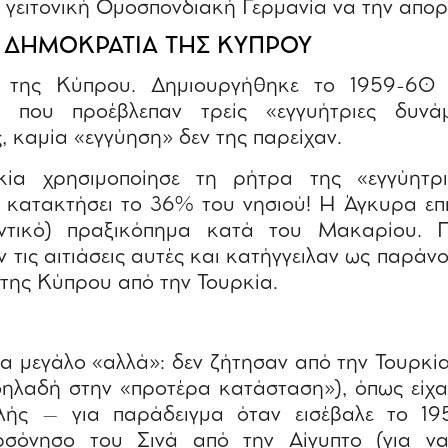
ης γειτονική Ομοσπονδιακή Γερμανία να την απο
: ΔΗΜΟΚΡΑΤΙΑ ΤΗΣ ΚΥΠΡΟΥ
 της Κύπρου. Δημιουργήθηκε το 1959-60 μ
υ, που προέβλεπαν τρείς «εγγυήτριες δυνά
, καμία «εγγύηση» δεν της παρείχαν.
ία χρησιμοποίησε τη ρήτρα της «εγγύητρ
α κατακτήσει το 36% του νησιού! Η Άγκυρα επ
υντικό) πραξικόπημα κατά του Μακαρίου.
 τις αιτιάσεις αυτές και κατήγγειλαν ως παράνο
της Κύπρου από την Τουρκία.
να μεγάλο «αλλά»: δεν ζήτησαν από την Τουρκία
δηλαδή στην «προτέρα κατάσταση»), όπως είχα
ολής – για παράδειγμα όταν εισέβαλε το 1
ρσόνησο του Σινά από την Αίγυπτο (για να