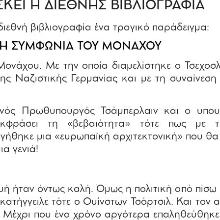
ΣΚΕΙ Η ΔΙΕΘΝΗΣ ΒΙΒΛΙΟΓΡΑΦΙΑ
διεθνή βιβλιογραφία ένα τραγικό παράδειγμα:
: Η ΣΥΜΦΩΝΙΑ ΤΟΥ ΜΟΝΑΧΟΥ
ονάχου. Με την οποία διαμελίστηκε ο Τσεχοσλ
της Ναζιστικής Γερμανίας και με τη συναίνεση
νός Πρωθυπουργός Τσάμπερλαιν και ο υπο
 εκφράσει τη «βεβαιότητα» τότε πως με 
γήθηκε μια «ευρωπαϊκή αρχιτεκτονική» που θα 
α γενιά!
υή ήταν όντως καλή. Όμως η πολιτική από πίσω
κατήγγειλε τότε ο Ουίνστων Τσόρτσιλ. Και τον 
. Μέχρι που ένα χρόνο αργότερα επαληθεύθηκε