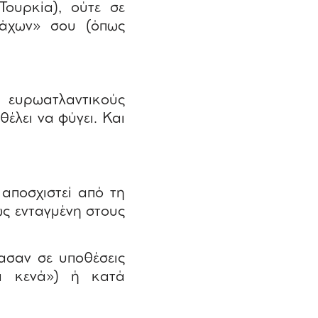
Τουρκία), ούτε σε
μάχων» σου (όπως
ευρωατλαντικούς
έλει να φύγει. Και
 αποσχιστεί από τη
ως ενταγμένη στους
ασαν σε υποθέσεις
κά κενά») ή κατά