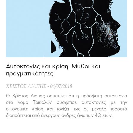
Αυτοκτονίες και κρίση. Μύθοι και
πραγματικότητες
ΧΡΙΣΤΟΣ ΛΙΑΠΗΣ
04/07/2018
Ο Χρίστος Λιάπης σημειώνει ότι η πρόσφατη αυτοκτονία
στο νομό Τρικάλων συσχέτισε αυτοκτονίες με την
οικονομική κρίση και τονίζει πως σε μεγάλο ποσοστό
διαπράττεται από άνεργους άνδρες άνω των 40 ετών.