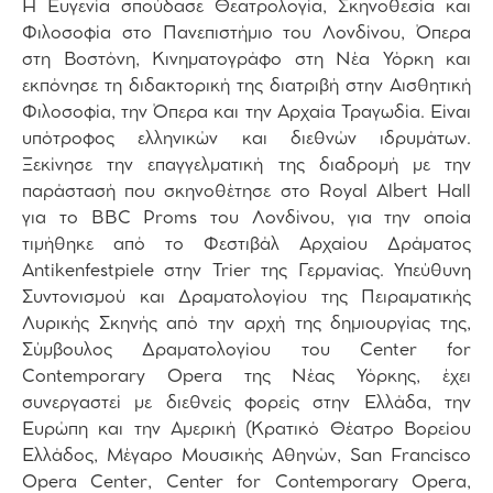
Η Ευγενία σπούδασε Θεατρολογία, Σκηνοθεσία και
Φιλοσοφία στο Πανεπιστήμιο του Λονδίνου, Όπερα
στη Βοστόνη, Κινηματογράφο στη Νέα Υόρκη και
εκπόνησε τη διδακτορική της διατριβή στην Αισθητική
Φιλοσοφία, την Όπερα και την Αρχαία Τραγωδία. Είναι
υπότροφος ελληνικών και διεθνών ιδρυμάτων.
Ξεκίνησε την επαγγελματική της διαδρομή με την
παράστασή που σκηνοθέτησε στο Royal Albert Hall
για το BBC Proms του Λονδίνου, για την οποία
τιμήθηκε από το Φεστιβάλ Αρχαίου Δράματος
Antikenfestpiele στην Trier της Γερμανίας. Υπεύθυνη
Συντονισμού και Δραματολογίου της Πειραματικής
Λυρικής Σκηνής από την αρχή της δημιουργίας της,
Σύμβουλος Δραματολογίου του Center for
Contemporary Opera της Νέας Υόρκης, έχει
συνεργαστεί με διεθνείς φορείς στην Ελλάδα, την
Ευρώπη και την Αμερική (Κρατικό Θέατρο Βορείου
Ελλάδος, Μέγαρο Μουσικής Αθηνών, San Francisco
Opera Center, Center for Contemporary Opera,